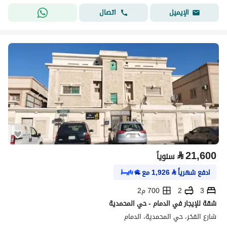
اتصال
الإيميل
⃁
21,600
سنوياً
ادفع شهرياً
⃁
1,926
مع
3
2
700 م2
شقة للإيجار في الدمام - حي المحمدية
شارع الفخر، حي المحمدية، الدمام