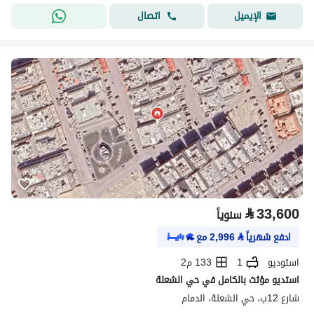
اتصال
الإيميل
⃁
33,600
سنوياً
ادفع شهرياً
⃁
2,996
مع
استوديو
1
133 م2
استديو مؤثث بالكامل في حي الشعلة
شارع 12ب، حي الشعلة، الدمام