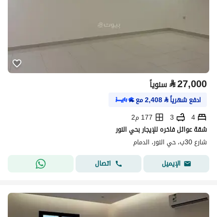
⃁
27,000
سنوياً
ادفع شهرياً
⃁
2,408
مع
4
3
177 م2
شقة عوائل فاخره للإيجار بحي النور
شارع 30ب، حي النور، الدمام
اتصال
الإيميل