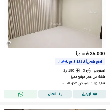
⃁
35,000
سنوياً
ادفع شهرياً
⃁
3,121
مع
استوديو
3
180 م2
شقة حي هجر موقع مميز
شارع جبل تدوم، حي هجر، الدمام
اتصال
الإيميل