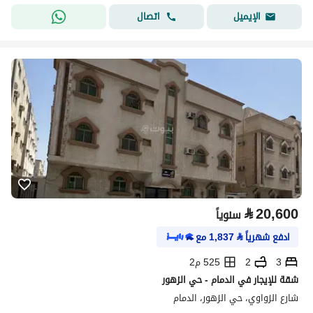
اتصال
الإيميل
⃁
20,600
سنوياً
ادفع شهرياً
⃁
1,837
مع
3
2
525 م2
شقة للإيجار في الدمام - حي الزهور
شارع الزواوي، حي الزهور، الدمام