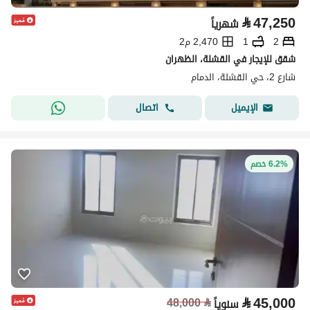
⃁
47,250
شهرياً
2
1
2,470 م2
شقق للإيجار في القشلة، الظهران
شارع 2، حي القشلة، الدمام
اتصال
الإيميل
6.2% خصم
⃁
45,000
48,000
⃁
سنوياً