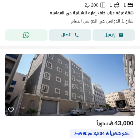
1
1
200 م2
شقة غرفه عزاب خلف إماره الشرقية حي العمامره
شارع 1 الدواسر، حي الدواسر، الدمام
اتصال
الإيميل
⃁
43,000
سنوياً
ادفع شهرياً
⃁
3,834
مع