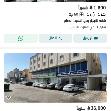
⃁
1,600
شهرياً
1
1
50 م2
شقه للإيجار بحي العنود، الدمام
شارع 1، حي العنود، الدمام
اتصال
الإيميل
⃁
36,000
سنوياً