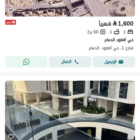
⃁
1,600
شهرياً
1
1
50 م2
حي العنود الدمام
شارع 1، حي العنود، الدمام
اتصال
الإيميل