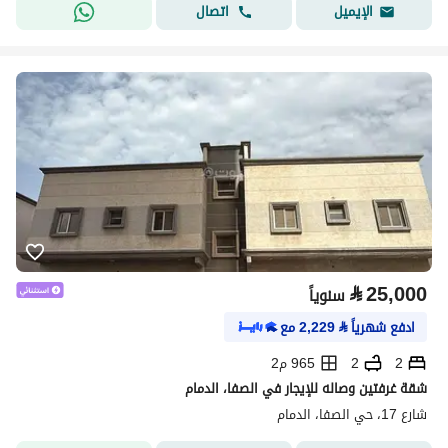
اتصال
الإيميل
⃁
25,000
سنوياً
ادفع شهرياً
⃁
2,229
مع
2
2
965 م2
شقة غرفتين وصاله للإيجار في الصفا، الدمام
شارع 17، حي الصفا، الدمام