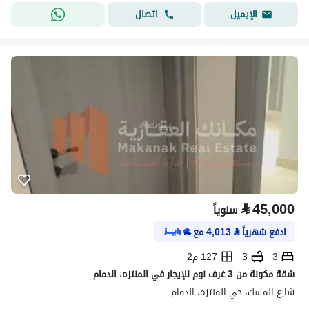
اتصال
الإيميل
⃁
45,000
سنوياً
ادفع شهرياً
⃁
4,013
مع
3
3
127 م2
شقة مكونة من 3 غرف نوم للإيجار في المنتزه، الدمام
شارع المسك، حي المنتزه، الدمام