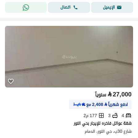
اتصال
الإيميل
⃁
27,000
سنوياً
ادفع شهرياً
⃁
2,408
مع
4
3
177 م2
شقة عوائل فاخره للإيجار بحي النور
شارع 30ب، حي النور، الدمام