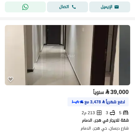
اتصال
الإيميل
⃁
39,000
سنوياً
ادفع شهرياً
⃁
3,478
مع
5
3
213 م2
شقة للايجار في هجر، الدمام
شارع دبسان، حي هجر، الدمام