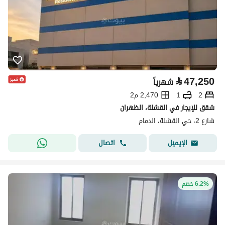
⃁
47,250
شهرياً
2
1
2,470 م2
شقق للإيجار في القشلة، الظهران
شارع 2، حي القشلة، الدمام
اتصال
الإيميل
6.2% خصم