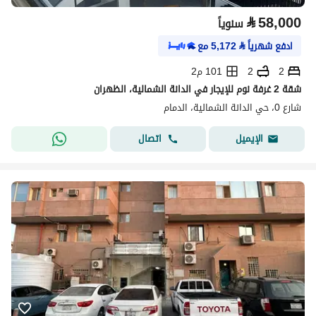
⃁
58,000
سنوياً
ادفع شهرياً
⃁
5,172
مع
2
2
101 م2
شقة 2 غرفة نوم للإيجار في الدانة الشمالية، الظهران
شارع 0، حي الدانة الشمالية، الدمام
اتصال
الإيميل