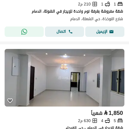
1
1
210 م2
شقة مفروشة بغرفة نوم واحدة للإيجار في الشولة، الدمام
شارع النوخذة، حي الشعلة، الدمام
اتصال
الإيميل
⃁
1,850
شهرياً
5
4
630 م2
شقة للإيجار في الدمام - حي الفيحاء