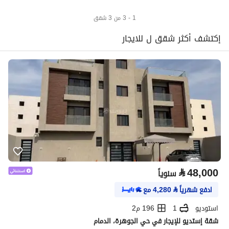
1 - 3 من 3 شقق
إكتشف أكثر شقق ل للايجار
⃁
48,000
سنوياً
ادفع شهرياً
⃁
4,280
مع
استوديو
1
196 م2
شقة إستديو للإيجار في حي الجوهرة، الدمام