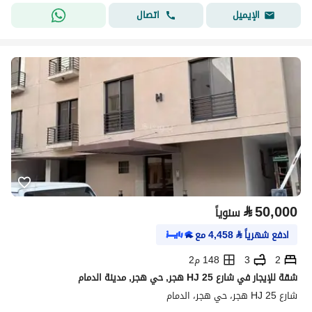
اتصال
الإيميل
⃁
50,000
سنوياً
ادفع شهرياً
⃁
4,458
مع
2
3
148 م2
شقة للإيجار في شارع HJ 25 هجر, حي هجر, مدينة الدمام
شارع HJ 25 هجر، حي هجر، الدمام