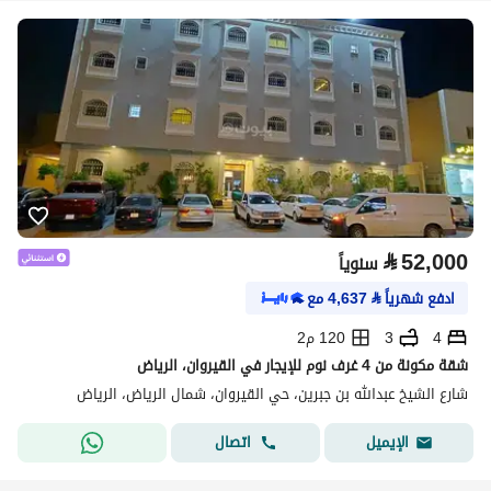
⃁
52,000
سنوياً
ادفع شهرياً
⃁
4,637
مع
4
3
120 م2
شقة مكونة من 4 غرف نوم للإيجار في القيروان، الرياض
شارع الشيخ عبدالله بن جبرين، حي القيروان، شمال الرياض، الرياض
اتصال
الإيميل