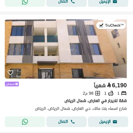
اتصال
الإيميل
في:25 يوليو 2026
⃁
6,190
شهرياً
1
1
98 م2
شقة للايجار في العارض، شمال الرياض
شارع اسماء بنت مالك، حي العارض، شمال الرياض، الرياض
اتصال
الإيميل