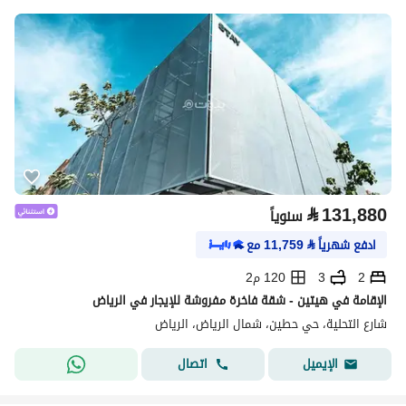
⃁
131,880
سنوياً
ادفع شهرياً
⃁
11,759
مع
2
3
120 م2
الإقامة في هيتين - شقة فاخرة مفروشة للإيجار في الرياض
شارع التحلية، حي حطين، شمال الرياض، الرياض
اتصال
الإيميل