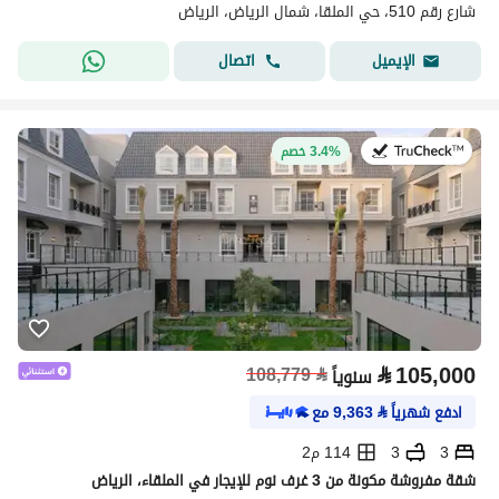
شارع رقم 510، حي الملقا، شمال الرياض، الرياض
اتصال
الإيميل
في:27 يوليو 2026
3.4% خصم
⃁
105,000
108,779
⃁
سنوياً
ادفع شهرياً
⃁
9,363
مع
3
3
114 م2
شقة مفروشة مكونة من 3 غرف نوم للإيجار في الملقاء، الرياض