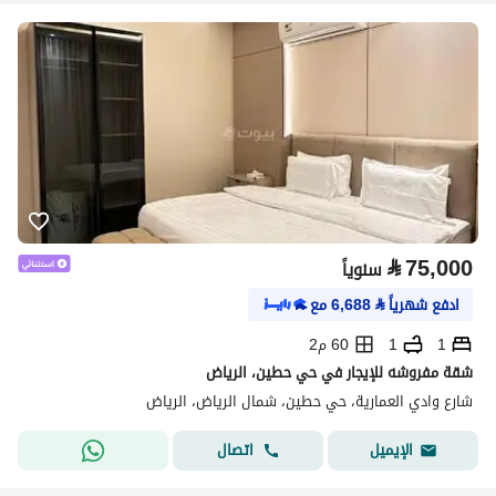
⃁
75,000
سنوياً
ادفع شهرياً
⃁
6,688
مع
1
1
60 م2
شقة مفروشه للإيجار في حي حطين، الرياض
شارع وادي العمارية، حي حطين، شمال الرياض، الرياض
اتصال
الإيميل