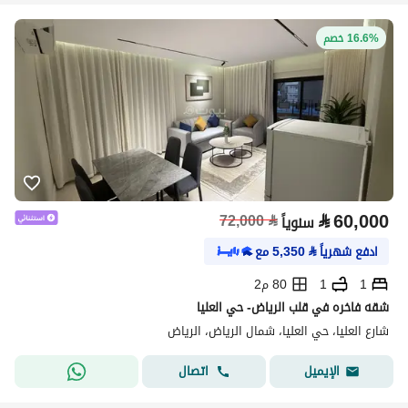
16.6% خصم
⃁
60,000
72,000
⃁
سنوياً
ادفع شهرياً
⃁
5,350
مع
1
1
80 م2
شقه فاخره في قلب الرياض- حي العليا
شارع العليا، حي العليا، شمال الرياض، الرياض
اتصال
الإيميل