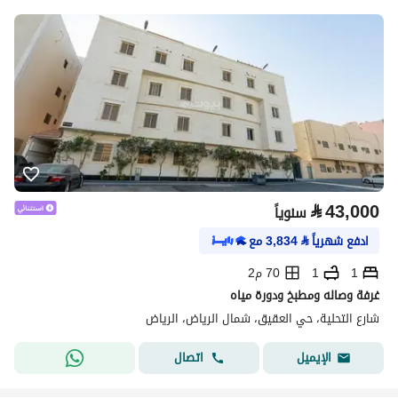
⃁
43,000
سنوياً
ادفع شهرياً
⃁
3,834
مع
1
1
70 م2
غرفة وصاله ومطبخ ودورة مياه
شارع التحلية، حي العقيق، شمال الرياض، الرياض
اتصال
الإيميل