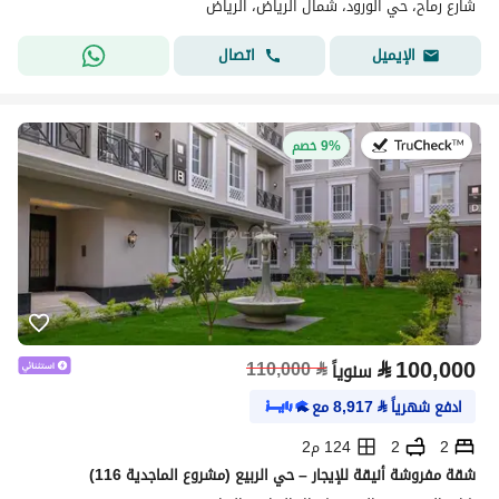
شارع رماح، حي الورود، شمال الرياض، الرياض
اتصال
الإيميل
في:27 يوليو 2026
9% خصم
⃁
100,000
110,000
⃁
سنوياً
ادفع شهرياً
⃁
8,917
مع
2
2
124 م2
شقة مفروشة أنيقة للإيجار – حي الربيع (مشروع الماجدية 116)