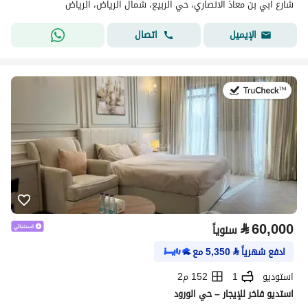
شارع ابي بن معاذ الانصاري، حي الربيع، شمال الرياض، الرياض
اتصال
الإيميل
في:27 يوليو 2026
⃁
60,000
سنوياً
ادفع شهرياً
⃁
5,350
مع
استوديو
1
152 م2
استديو فاخر للإيجار – حي الورود