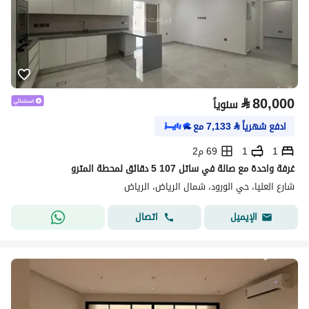
⃁
80,000
سنوياً
ادفع شهرياً
⃁
7,133
مع
1
1
69 م2
غرفة واحدة مع صالة في ساتل 107 5 دقائق لمحطة المترو
شارع العليا، حي الورود، شمال الرياض، الرياض
اتصال
الإيميل