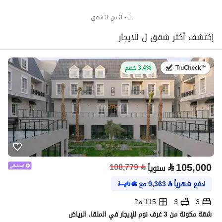
1 - 3 من 3 شقق
إكتشف أكثر شقق ل للايجار
في:27 يوليو 2026
3.4% خصم
⃁
105,000
108,779
⃁
سنوياً
ادفع شهرياً
⃁
9,363
مع
3
3
115 م2
شقة مكونة من 3 غرف نوم للإيجار في الملقا، الرياض