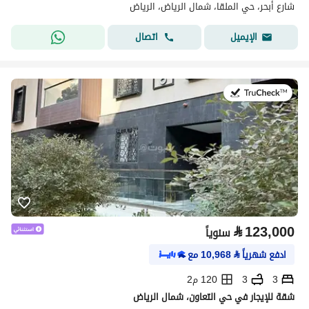
شارع أبحر، حي الملقا، شمال الرياض، الرياض
اتصال
الإيميل
في:20 يوليو 2026
⃁
123,000
سنوياً
ادفع شهرياً
⃁
10,968
مع
3
3
120 م2
شقة للإيجار في حي التعاون، شمال الرياض