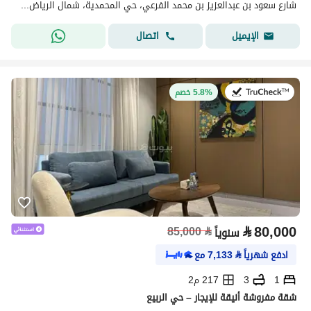
شارع سعود بن عبدالعزيز بن محمد الفرعي، حي المحمدية، شمال الرياض، الرياض
اتصال
الإيميل
في:27 يوليو 2026
5.8% خصم
⃁
80,000
85,000
⃁
سنوياً
ادفع شهرياً
⃁
7,133
مع
1
3
217 م2
شقة مفروشة أنيقة للإيجار – حي الربيع