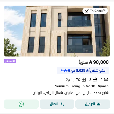
في:5 أغسطس 2026
⃁
90,000
سنوياً
ادفع شهرياً
⃁
8,025
مع
2
3
1,170 م2
Premium Living in North Riyadh
شارع محمد الحليبي، حي العارض، شمال الرياض، الرياض
اتصال
الإيميل