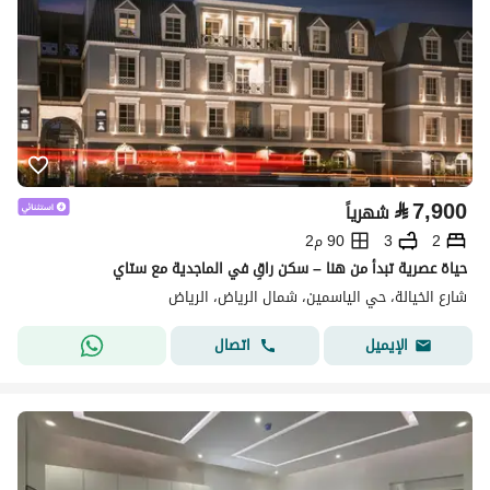
⃁
7,900
شهرياً
2
3
90 م2
حياة عصرية تبدأ من هنا – سكن راقٍ في الماجدية مع ستاي
شارع الخيالة، حي الياسمين، شمال الرياض، الرياض
اتصال
الإيميل