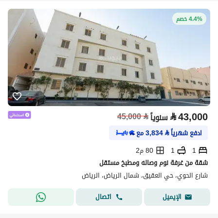
4.4% خصم
⃁
43,000
45,000
⃁
سنوياً
ادفع شهرياً
⃁
3,834
مع
1
1
80 م2
شقة من غرفة نوم وصاله ومطبخ مستقل
شارع الحوي، حي العقيق، شمال الرياض، الرياض
اتصال
الإيميل