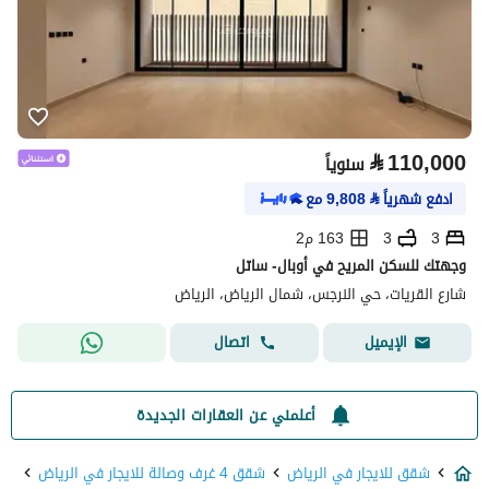
⃁
110,000
سنوياً
ادفع شهرياً
⃁
9,808
مع
3
3
163 م2
وجهتك للسكن المريح في أوبال- ساتل
شارع القريات، حي النرجس، شمال الرياض، الرياض
اتصال
الإيميل
أعلمني عن العقارات الجديدة
شقق للايجار في الرياض
شقق 4 غرف وصالة للايجار في الرياض