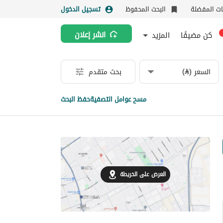
نات المفضلة
البحث المحفوظ
تسجيل الدخول
كن مضيفًا
المزيد
انشر إعلان
السعر (⃁)
بحث متقدم
مسح عوامل التصفية
حفظ البحث
العرض على الخريطة