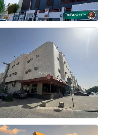
Tru
Broker
™