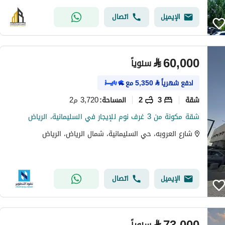
الإيميل
اتصال
⃁
60,000
سنوياً
ادفع شهرياً
⃁
5,350
مع
شقة
3
2
3,720 م2
المساحة
:
شقة مكونة من 3 غرف نوم للإيجار في السليمانية، الرياض
شارع العروبه، حي السليمانية، شمال الرياض، الرياض
الإيميل
اتصال