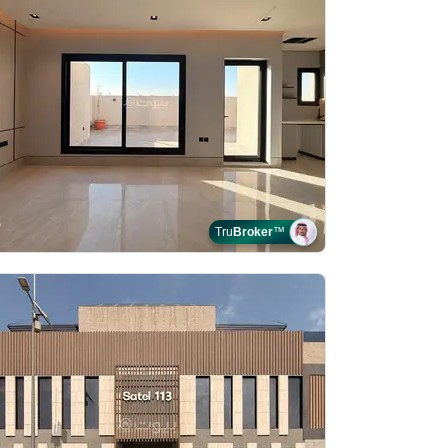
Tru
Broker
™