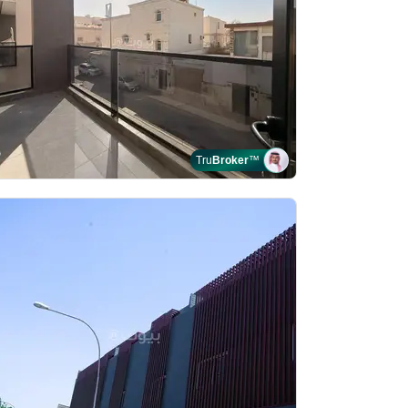
Tru
Broker
™