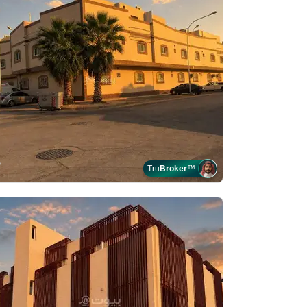
Tru
Broker
™