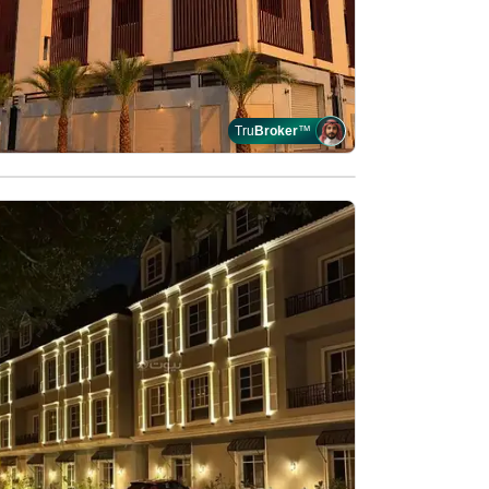
Tru
Broker
™