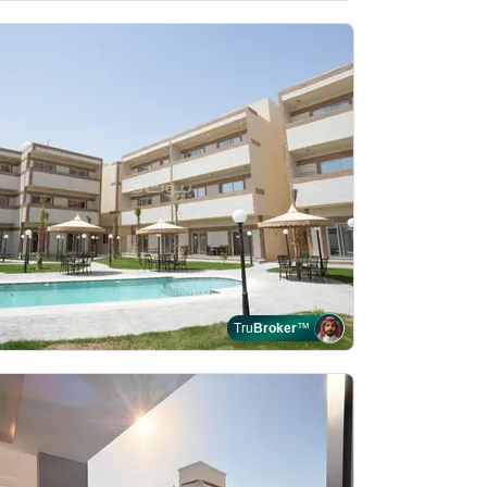
Tru
Broker
™