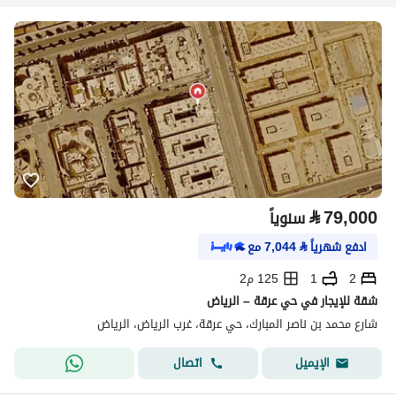
⃁
79,000
سنوياً
ادفع شهرياً
⃁
7,044
مع
2
1
125 م2
شقة للإيجار في حي عرقة – الرياض
شارع محمد بن ناصر المبارك، حي عرقة، غرب الرياض، الرياض
اتصال
الإيميل