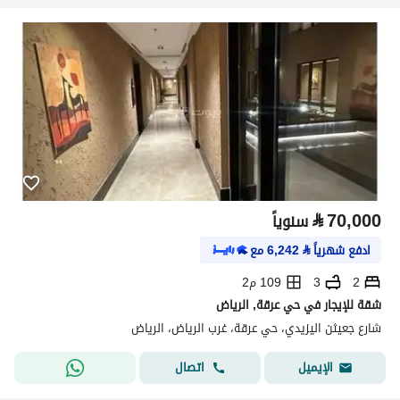
⃁
70,000
سنوياً
ادفع شهرياً
⃁
6,242
مع
2
3
109 م2
شقة للإيجار في حي عرقة, الرياض
شارع جعيثن اليزيدي، حي عرقة، غرب الرياض، الرياض
اتصال
الإيميل