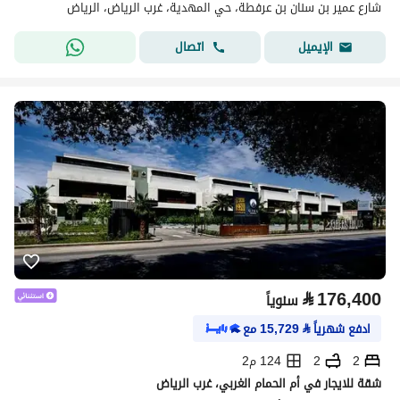
شارع عمير بن سنان بن عرفطة، حي المهدية، غرب الرياض، الرياض
اتصال
الإيميل
⃁
176,400
سنوياً
ادفع شهرياً
⃁
15,729
مع
2
2
124 م2
شقة للايجار في أم الحمام الغربي، غرب الرياض