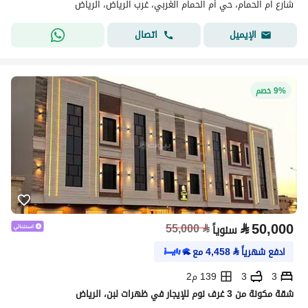
شارع ام الحمام، حي أم الحمام الغربي، غرب الرياض، الرياض
اتصال
الإيميل
9% خصم
⃁
50,000
55,000
⃁
سنوياً
ادفع شهرياً
⃁
4,458
مع
3
3
139 م2
شقة مكونة من 3 غرف نوم للإيجار في ظهرات لبن، الرياض