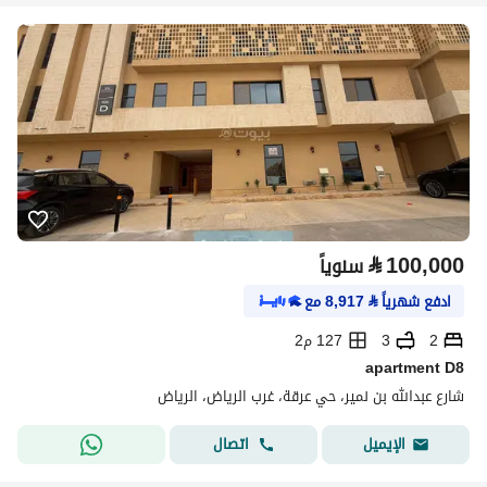
⃁
100,000
سنوياً
ادفع شهرياً
⃁
8,917
مع
2
3
127 م2
apartment D8
شارع عبدالله بن نمير، حي عرقة، غرب الرياض، الرياض
اتصال
الإيميل