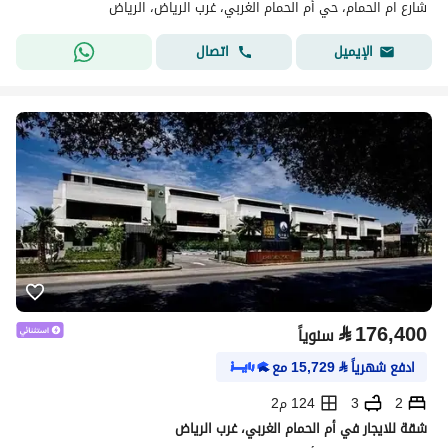
شارع ام الحمام، حي أم الحمام الغربي، غرب الرياض، الرياض
اتصال
الإيميل
⃁
176,400
سنوياً
ادفع شهرياً
⃁
15,729
مع
2
3
124 م2
شقة للايجار في أم الحمام الغربي، غرب الرياض