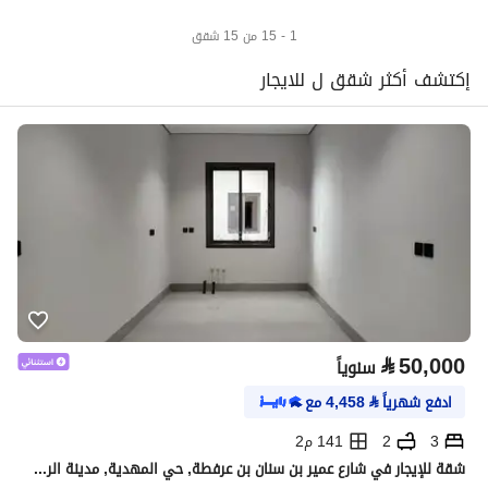
1 - 15 من 15 شقق
إكتشف أكثر شقق ل للايجار
⃁
50,000
سنوياً
ادفع شهرياً
⃁
4,458
مع
3
2
141 م2
شقة للإيجار في شارع عمير بن سنان بن عرفطة, حي المهدية, مدينة الرياض, منطقة الرياض