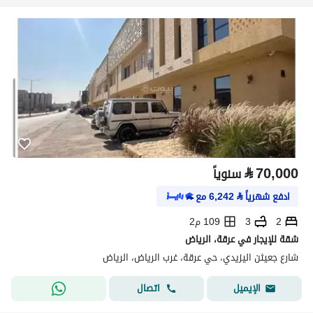
⃁
70,000
سنوياً
ادفع شهرياً
⃁
6,242
مع
2
3
109 م2
شقة للإيجار في عرقة، الرياض
شارع جعيثن اليزيدي، حي عرقة، غرب الرياض، الرياض
اتصال
الإيميل