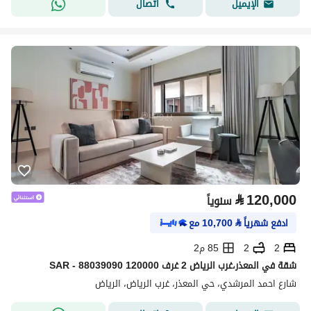
اتصال
الإيميل
⃁
120,000
سنوياً
ادفع شهرياً
⃁
10,700
مع
2
2
85 م2
شقة في المعذر،غرب الرياض 2 غرف 120000 SAR - 88039090
شارع احمد المرشدي، حي المعذر، غرب الرياض، الرياض