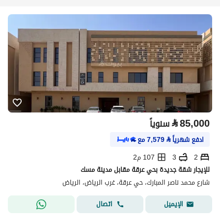
⃁
85,000
سنوياً
ادفع شهرياً
⃁
7,579
مع
2
3
107 م2
للإيجار شقة جديدة بحي عرقة مقابل مدينة مسك
شارع محمد ناصر المبارك، حي عرقة، غرب الرياض، الرياض
اتصال
الإيميل