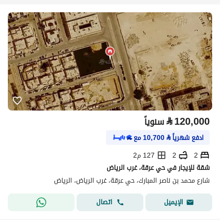
⃁
120,000
سنوياً
ادفع شهرياً
⃁
10,700
مع
2
2
127 م2
شقة للإيجار في حي عرقة، غرب الرياض
شارع محمد بن ناصر المبارك، حي عرقة، غرب الرياض، الرياض
اتصال
الإيميل