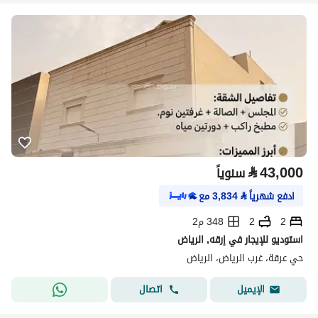
⃁
43,000
سنوياً
ادفع شهرياً
⃁
3,834
مع
2
2
348 م2
استوديو للإيجار في إرقه, الرياض
حي عرقة، غرب الرياض، الرياض
اتصال
الإيميل