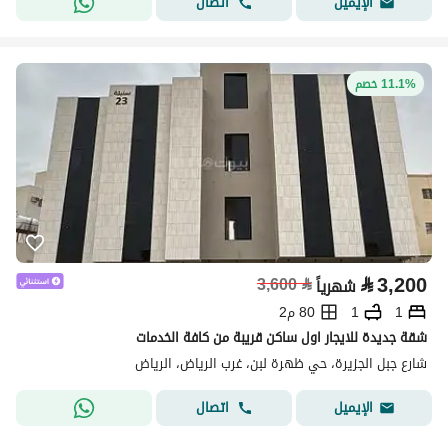
اتصال
الإيميل
11.1% خصم
⃁
3,200
3,600
⃁
شهرياً
1
1
80 م2
شقة جديدة للايجار اول ساكن قريبة من كافة الخدمات
شارع جبل الجزيرة، حي ظهرة لبن، غرب الرياض، الرياض
اتصال
الإيميل