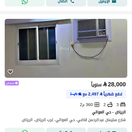
اتصال
الإيميل
⃁
28,000
سنوياً
ادفع شهرياً
⃁
2,497
مع
3
2
360 م2
الرياض - حي العوالي
شارع سليمان عبدالرحمن قاضي، حي العوالي، غرب الرياض، الرياض