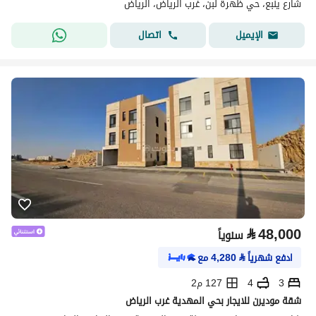
شارع ينبع، حي ظهرة لبن، غرب الرياض، الرياض
اتصال
الإيميل
⃁
48,000
سنوياً
ادفع شهرياً
⃁
4,280
مع
3
4
127 م2
شقة موديرن للايجار بحي المهدية غرب الرياض