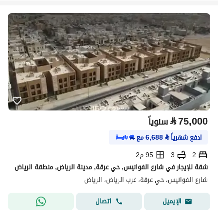
⃁
75,000
سنوياً
ادفع شهرياً
⃁
6,688
مع
2
3
95 م2
شقة للإيجار في شارع الفوانيس, حي عرقة, مدينة الرياض, منطقة الرياض
شارع الفوانيس، حي عرقة، غرب الرياض، الرياض
اتصال
الإيميل