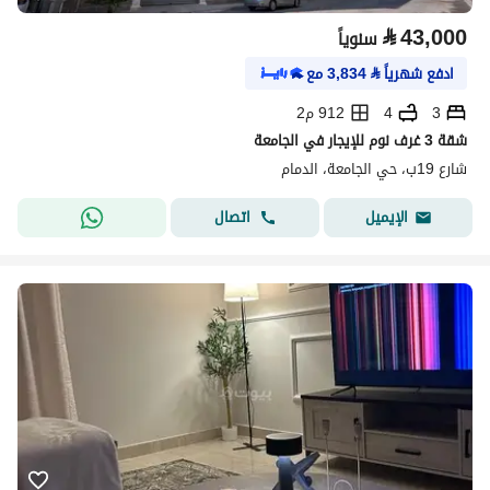
⃁
43,000
سنوياً
ادفع شهرياً
⃁
3,834
مع
3
4
912 م2
شقة 3 غرف نوم للإيجار في الجامعة
شارع 19ب، حي الجامعة، الدمام
اتصال
الإيميل