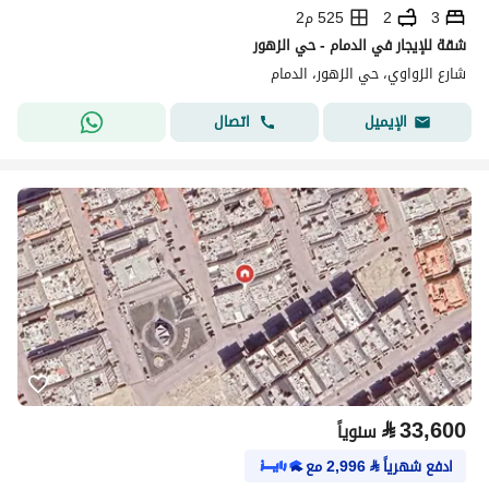
3
2
525 م2
شقة للإيجار في الدمام - حي الزهور
شارع الزواوي، حي الزهور، الدمام
اتصال
الإيميل
⃁
33,600
سنوياً
ادفع شهرياً
⃁
2,996
مع