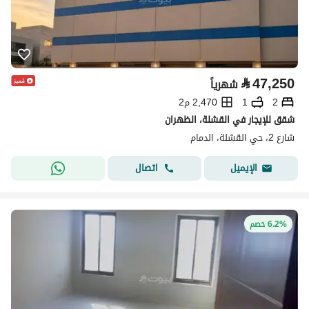
⃁
47,250
شهرياً
2
1
2,470 م2
شقق للإيجار في القشلة، الظهران
شارع 2، حي القشلة، الدمام
اتصال
الإيميل
6.2% خصم