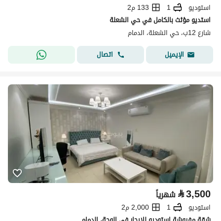
استوديو
1
133 م2
استديو مؤثث بالكامل في حي الشعلة
شارع 12ب، حي الشعلة، الدمام
اتصال
الإيميل
⃁
3,500
شهرياً
استوديو
1
2,000 م2
شقة مفروشة استوديو للإيجار في الوحة، الدمام