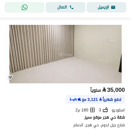
اتصال
الإيميل
⃁
35,000
سنوياً
ادفع شهرياً
⃁
3,121
مع
استوديو
3
180 م2
شقة حي هجر موقع مميز
شارع جبل تدوم، حي هجر، الدمام