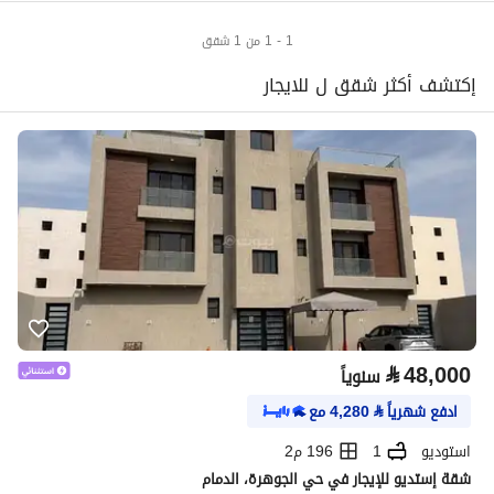
1 - 1 من 1 شقق
إكتشف أكثر شقق ل للايجار
⃁
48,000
سنوياً
ادفع شهرياً
⃁
4,280
مع
استوديو
1
196 م2
شقة إستديو للإيجار في حي الجوهرة، الدمام