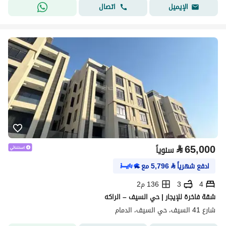
اتصال
الإيميل
⃁
65,000
سنوياً
ادفع شهرياً
⃁
5,796
مع
4
3
136 م2
شقة فاخرة للإيجار | حي السيف – الراكه
شارع 41 السيف، حي السيف، الدمام