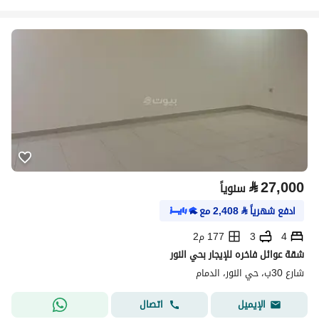
⃁
27,000
سنوياً
ادفع شهرياً
⃁
2,408
مع
4
3
177 م2
شقة عوائل فاخره للإيجار بحي النور
شارع 30ب، حي النور، الدمام
اتصال
الإيميل