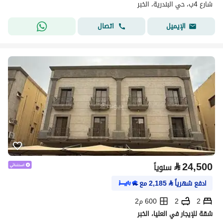
شارع 4ب، حي البندرية، الخبر
اتصال
الإيميل
⃁
24,500
سنوياً
ادفع شهرياً
⃁
2,185
مع
2
2
600 م2
شقة للإيجار في العليا، الخبر