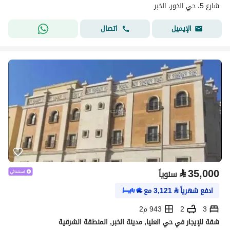
شارع 5، حي الخور، الخبر
اتصال
الإيميل
⃁
35,000
سنوياً
ادفع شهرياً
⃁
3,121
مع
3
2
943 م2
شقة للإيجار في حي العليا, مدينة الخبر, المنطقة الشرقية