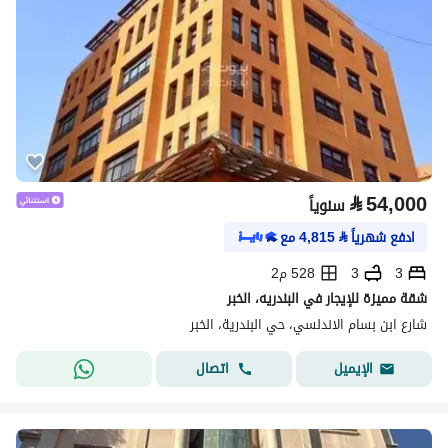
⃁
54,000
سنوياً
ادفع شهرياً
⃁
4,815
مع
3
3
528 م2
شقة مميزة للإيجار في البندريه، الخبر
شارع ابن بسام الاندلسي، حي البندرية، الخبر
اتصال
الإيميل