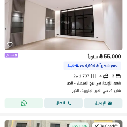
⃁
55,000
سنوياً
ادفع شهرياً
⃁
4,904
مع
3
4
1,707 م2
شقق للإيجار في برج الفيصل - الخبر
شارع 4، حي الخبر الجنوبية، الخبر
اتصال
الإيميل
في:2 أغسطس 2026
1.6% خصم