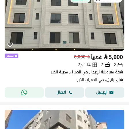
⃁
5,900
6,000
⃁
شهرياً
2
2
114 م2
شقة مفروشة للإيجار, حي الحمراء, مدينة الخبر
شارع بقيق، حي الحمراء، الخبر
اتصال
الإيميل