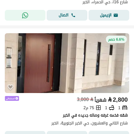
شارع 16أ، حي الحمراء، الخبر
اتصال
الإيميل
6.6% خصم
⃁
2,800
3,000
⃁
شهرياً
1
1
75 م2
شقه فخمه غرفه وصاله جديده في الخبر
شارع الثاني والعشرون، حي الخبر الجنوبية، الخبر