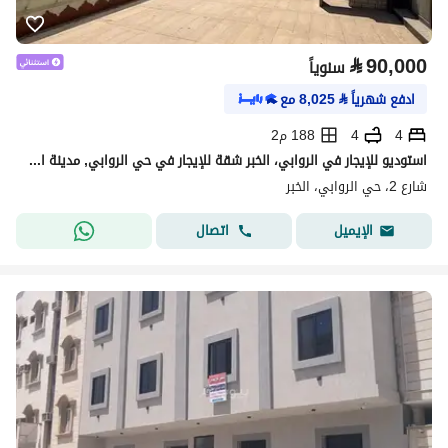
⃁
90,000
سنوياً
ادفع شهرياً
⃁
8,025
مع
4
4
188 م2
استوديو للإيجار في الروابي، الخبر شقة للإيجار في حي الروابي, مدينة الخبر, المنطقة الشرقية
شارع 2، حي الروابي، الخبر
اتصال
الإيميل