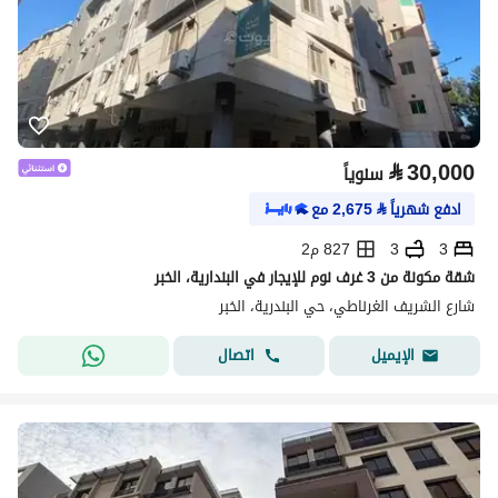
⃁
30,000
سنوياً
ادفع شهرياً
⃁
2,675
مع
3
3
827 م2
شقة مكونة من 3 غرف نوم للإيجار في البندارية، الخبر
شارع الشريف الغرناطي، حي البندرية، الخبر
اتصال
الإيميل