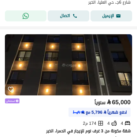
شارع 6جـ، حي العليا، الخبر
اتصال
الإيميل
⃁
65,000
سنوياً
ادفع شهرياً
⃁
5,796
مع
4
4
174 م2
شقة مكونة من 3 غرف نوم للإيجار في الحمرا، الخبر