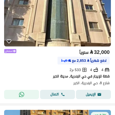
⃁
32,000
سنوياً
ادفع شهرياً
⃁
2,853
مع
4
4
533 م2
شقة للإيجار في حي البندرية, مدينة الخبر
شارع 8، حي البندرية، الخبر
اتصال
الإيميل