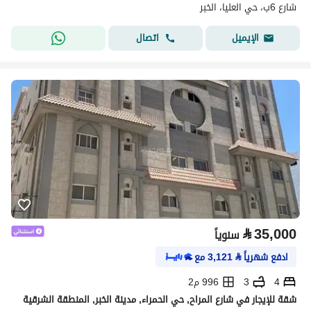
شارع 6ب، حي العليا، الخبر
اتصال
الإيميل
⃁
35,000
سنوياً
ادفع شهرياً
⃁
3,121
مع
4
3
996 م2
شقة للإيجار في شارع المراح, حي الحمراء, مدينة الخبر, المنطقة الشرقية