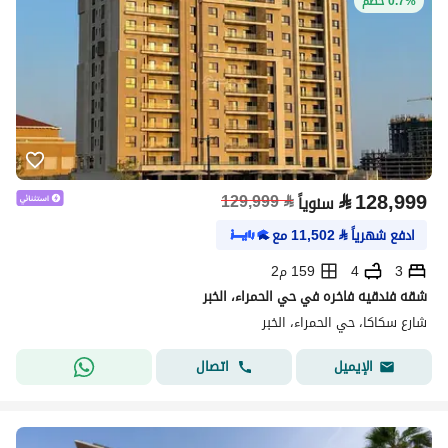
0.7% خصم
⃁
128,999
129,999
⃁
سنوياً
ادفع شهرياً
⃁
11,502
مع
3
4
159 م2
شقه فندقيه فاخره في حي الحمراء، الخبر
شارع سكاكا، حي الحمراء، الخبر
اتصال
الإيميل