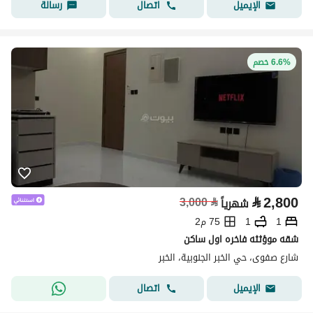
اتصال
رسالة
الإيميل
6.6% خصم
⃁
2,800
3,000
⃁
شهرياً
1
1
75 م2
شقه موؤثثه فاخره اول ساكن
شارع صفوى، حي الخبر الجنوبية، الخبر
اتصال
الإيميل