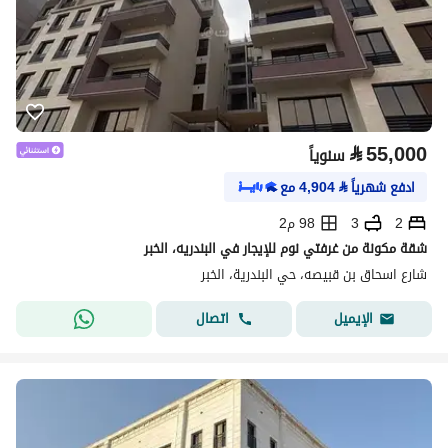
⃁
55,000
سنوياً
ادفع شهرياً
⃁
4,904
مع
2
3
98 م2
شقة مكونة من غرفتي نوم للإيجار في البندريه، الخبر
شارع اسحاق بن قبيصه، حي البندرية، الخبر
اتصال
الإيميل