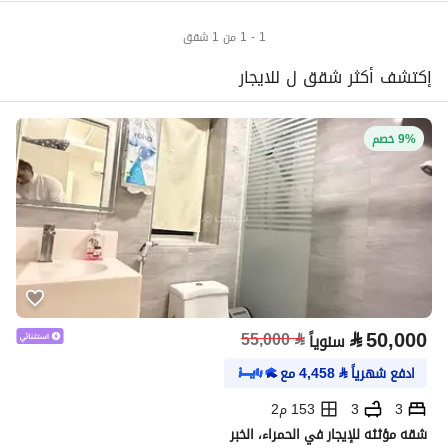
1 - 1 من 1 شقق
إكتشف أكثر شقق ل للايجار
9% خصم
⃁
50,000
55,000
⃁
سنوياً
ادفع شهرياً
⃁
4,458
مع
3
3
153 م2
شقه مؤثثه للإيجار في الحمراء، الخبر