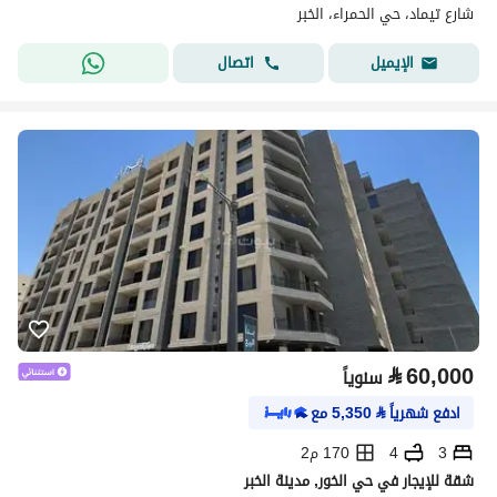
شارع تيماد، حي الحمراء، الخبر
اتصال
الإيميل
⃁
60,000
سنوياً
ادفع شهرياً
⃁
5,350
مع
3
4
170 م2
شقة للإيجار في حي الخور, مدينة الخبر