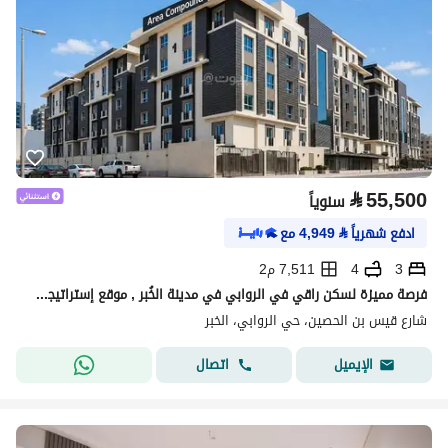
⃁
55,500
سنوياً
ادفع شهرياً
⃁
4,949
مع
3
4
7,511 م2
فرصة مميزة لسكن راقي في الروابي في مدينة الخُبر , موقع إستراتيجي بمساحات واسعة و بيئة هادئة و آمنة.
شارع قيس بن الحصين، حي الروابي، الخبر
اتصال
الإيميل