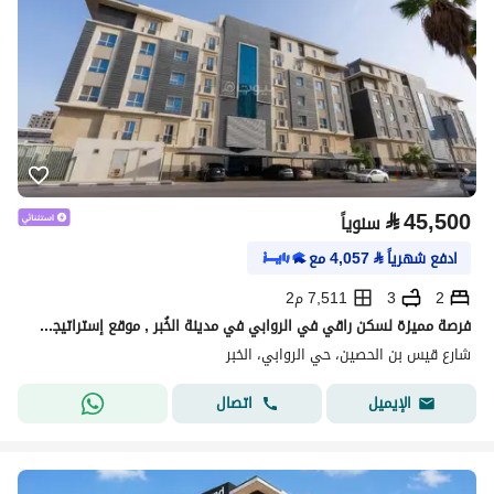
⃁
45,500
سنوياً
ادفع شهرياً
⃁
4,057
مع
2
3
7,511 م2
فرصة مميزة لسكن راقي في الروابي في مدينة الخُبر , موقع إستراتيجي بمساحات واسعة و بيئة هادئة و آمنة.
شارع قيس بن الحصين، حي الروابي، الخبر
اتصال
الإيميل