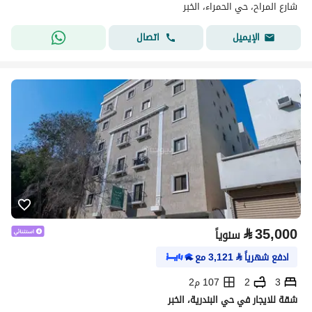
شارع المراح، حي الحمراء، الخبر
اتصال
الإيميل
⃁
35,000
سنوياً
ادفع شهرياً
⃁
3,121
مع
3
2
107 م2
شقة للايجار في حي البندرية، الخبر