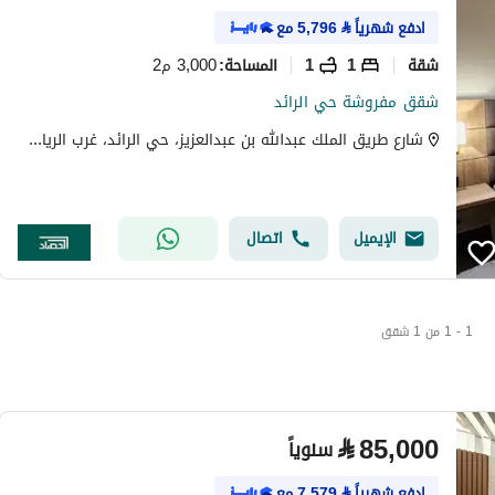
ادفع شهرياً
⃁
5,796
مع
شقة
1
1
3,000 م2
المساحة
:
شقق مفروشة حي الرائد
شارع طريق الملك عبدالله بن عبدالعزيز، حي الرائد، غرب الرياض، الرياض
الإيميل
اتصال
1 - 1 من 1 شقق
⃁
85,000
سنوياً
ادفع شهرياً
⃁
7,579
مع