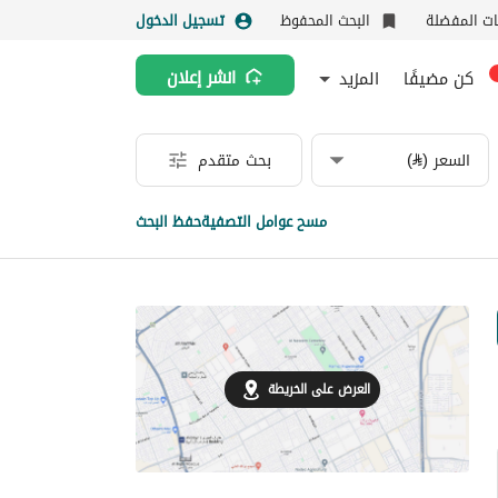
نات المفضلة
البحث المحفوظ
تسجيل الدخول
كن مضيفًا
المزيد
انشر إعلان
السعر (⃁)
بحث متقدم
مسح عوامل التصفية
حفظ البحث
العرض على الخريطة