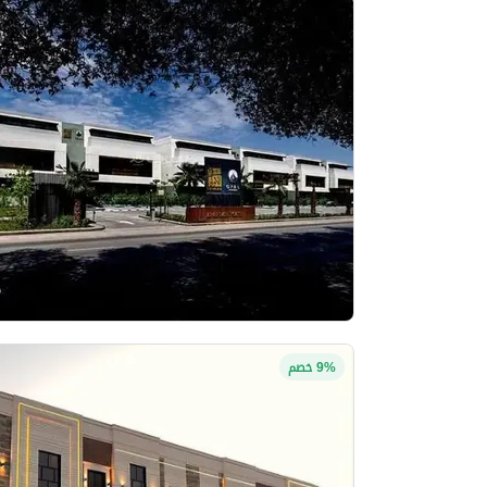
9% خصم