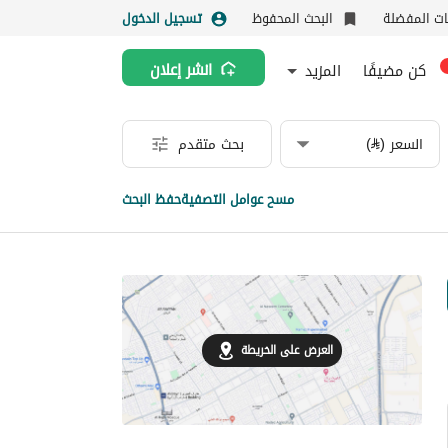
نات المفضلة
البحث المحفوظ
تسجيل الدخول
كن مضيفًا
المزيد
انشر إعلان
السعر (⃁)
بحث متقدم
مسح عوامل التصفية
حفظ البحث
العرض على الخريطة