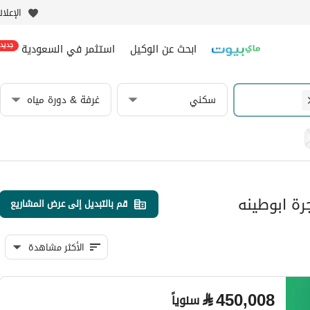
الإعلا
ابحث عن الوكيل
استثمر في السعودية
جديد
سكني
غرفة & دورة مياه
رة ابوطينه
قم بالتبديل إلى عرض المشاريع
الأكثر مشاهدة
⃁
450,008
سنوياً