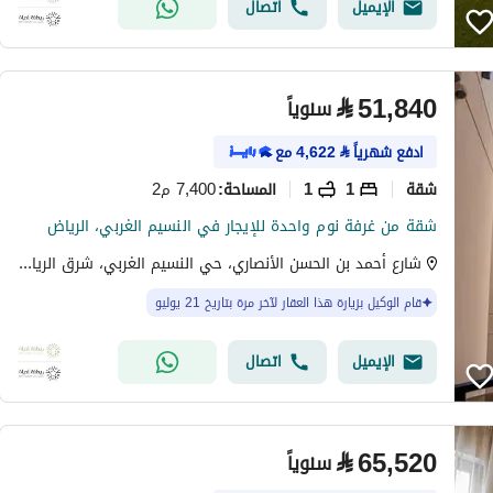
الإيميل
اتصال
⃁
51,840
سنوياً
ادفع شهرياً
⃁
4,622
مع
شقة
1
1
7,400 م2
المساحة
:
شقة من غرفة نوم واحدة للإيجار في النسيم الغربي، الرياض
شارع أحمد بن الحسن الأنصاري، حي النسيم الغربي، شرق الرياض، الرياض
قام الوكيل بزيارة هذا العقار لآخر مرة بتاريخ 21 يوليو
الإيميل
اتصال
⃁
65,520
سنوياً