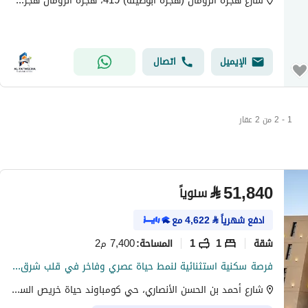
شارع هجره الزومان (هجرة ابوطينه) 419، هجره الزومان هجرة ابوطينه
الإيميل
اتصال
1 - 2 من 2 عقار
⃁
51,840
سنوياً
ادفع شهرياً
⃁
4,622
مع
شقة
1
1
7,400 م2
المساحة
:
فرصة سكنية استثنائية لنمط حياة عصري وفاخر في قلب شرق الرياض
شارع أحمد بن الحسن الأنصاري، حي كومباوند حياة خريص السكني، شرق الرياض، الرياض