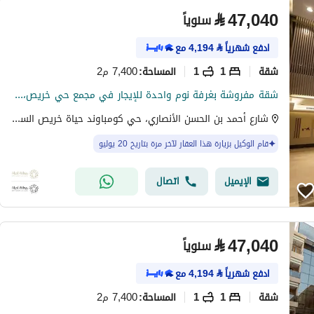
⃁
47,040
سنوياً
ادفع شهرياً
⃁
4,194
مع
شقة
1
1
7,400 م2
المساحة
:
شقة مفروشة بغرفة نوم واحدة للإيجار في مجمع حي خريص، الرياض
شارع أحمد بن الحسن الأنصاري، حي كومباوند حياة خريص السكني، شرق الرياض، الرياض
قام الوكيل بزيارة هذا العقار لآخر مرة بتاريخ 20 يوليو
الإيميل
اتصال
⃁
47,040
سنوياً
ادفع شهرياً
⃁
4,194
مع
شقة
1
1
7,400 م2
المساحة
: