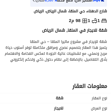
استأجر الآن، ادفع لاحقاً
⃁
6,597
/شهرياً
شارع الدهناء، حي الملقا، شمال الرياض، الرياض
⃁
73,990
سنوياً
1
1
98 م2
شقة للايجار في الملقا, شمال الرياض
يص الإعلان
الاماكن القريبة
شقة للإيجار في مشروع ماتيرا الملقا – حي الملقا
يتميز هذا العقار بتصميم عصري ومرافق متكاملة توفر أسلوب حياة 
مريح وعملي، مع تشطيبات عالية الجودة تعكس الفخامة والاهتمام 
بأدق التفاصيل، بالإضافة إلى نظام دخول ذكي وتحكم إلكتروني 
يضمن أعلى مستويات الراحة والأمان. 
المميزات:
صالة رياضية + مواقف سيارات + مصاعد + إنارة حديثة + نوافذ 
واسعة تسمح بدخول الإضاءة الطبيعية بشكل مثالي + نظام دخول 
معلومات العقار
ذكي وتحكم إلكتروني
مميزات الموقع:
نوع العقار
شقة
بالقرب من بوليفارد رياض سيتي + بالقرب من وندر جاردن الرياض + 
بالقرب من المسار الرياضي + بالقرب من مترو الرياض
نوع العرض
للايجار