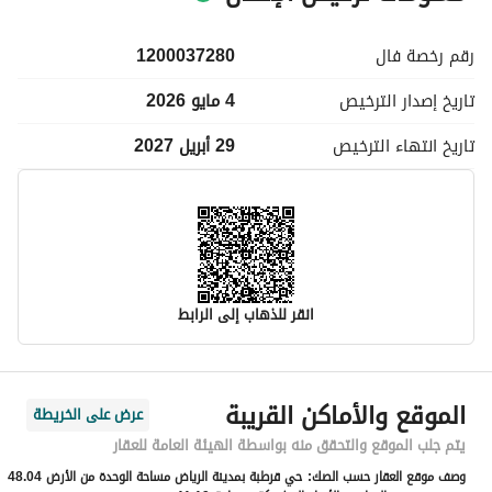
رقم رخصة
فال
1200037280
تاريخ إصدار
الترخيص
4 مايو 2026
تاريخ انتهاء
الترخيص
29 أبريل 2027
انقر للذهاب إلى الرابط
معلومات مسؤول الإعلان
الموقع والأماكن القريبة
عرض على الخريطة
اسم المسؤول
أسامه عبدالكريم بن ابراهيم السلوم
يتم جلب الموقع والتحقق منه بواسطة الهيئة العامة للعقار
وصف موقع العقار حسب الصك:
حي قرطبة بمدينة الرياض مساحة الوحدة من الأرض 48.04
رقم المسؤول
0503208009