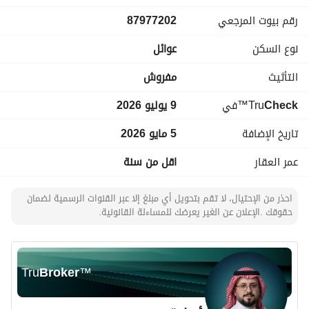
موقع استراتيجي يجمع بين الهدوء وسهولة الوصول إلى أبرز 
رقم بيوت المرجعي
87977202
الوجهات الحيوية ووسائل النقل، مما يجعله خيارًا مثاليًا للسكن 
والاستثمار.
نوع السكن
عوائل
التأثيث
مفروش
Check
™Tru
في
9 يوليو 2026
تاريخ الإضافة
5 مايو 2026
عمر العقار
اقل من سنة
احذر من الإحتيال، لا تقم بتحويل أي مبلغ إلا عبر القنوات الرسمية لضمان
حقوقك .الإعلان عن الغير يعرضك للمساءلة القانونية.
Tru
Broker
™