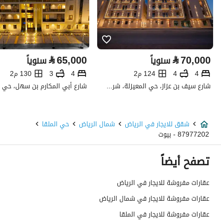
خط الطول
46.59841213157475
تفاصيل العقار
⃁
65,000
⃁
70,000
سنوياً
سنوياً
نوع الإعلان
للإيجار
4
4
124 م2
4
3
130 م2
استخدام العقار
-
شارع سيف بن عزاز، حي المعيزلة، شرق الرياض، الرياض
نوع العقار
شقق
شقق للايجار في الرياض
شمال الرياض
حي الملقا
السعر
73990
87977202 - بيوت
المساحة
98.43
تصفح أيضاً
عدد الغرف
1
عقارات مفروشة للايجار في الرياض
عقارات مفروشة للايجار في شمال الرياض
خدمات العقار
عقارات مفروشة للايجار في الملقا