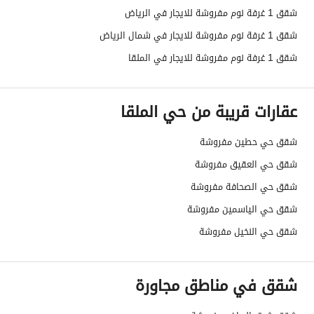
شقق 1 غرفة نوم مفروشة للايجار في الرياض
كهرباء
نعم
شقق 1 غرفة نوم مفروشة للايجار في شمال الرياض
صرف صحي
نعم
شقق 1 غرفة نوم مفروشة للايجار في الملقا
الياف ضوئية
نعم
عقارات قريبة من حي الملقا
تفاصيل اضافية
شقق حي حطين مفروشة
عمر العقار
اقل من سنة
شقق حي العقيق مفروشة
عرض الشارع
0
شقق حي الصحافة مفروشة
شقق حي الياسمين مفروشة
رقم المخطط
-
شقق حي النخيل مفروشة
رقم صك الملكية
399621000436
شقق في مناطق مجاورة
واجهة العقار
-
حدود واطوال العقار
-