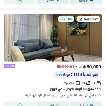
في:27 يوليو 2026
5.8% خصم
⃁
80,000
85,000
⃁
سنوياً
ادفع شهرياً
⃁
7,133
مع
1
3
217 م2
شقة مفروشة أنيقة للإيجار – حي الربيع
شارع ابي بن معاذ الانصاري، حي الربيع، شمال الرياض، الرياض
اتصال
الإيميل