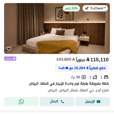
في:9 يوليو 2026
20% خصم
⃁
115,110
143,880
⃁
سنوياً
ادفع شهرياً
⃁
10,264
مع
1
1
98 م2
شقة مفروشة بغرفة نوم واحدة للإيجار في الملقا، الرياض
شارع أبحر، حي الملقا، شمال الرياض، الرياض
اتصال
الإيميل