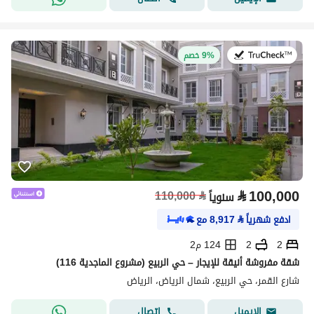
في:27 يوليو 2026
9% خصم
⃁
100,000
110,000
⃁
سنوياً
ادفع شهرياً
⃁
8,917
مع
2
2
124 م2
شقة مفروشة أنيقة للإيجار – حي الربيع (مشروع الماجدية 116)
شارع القمر، حي الربيع، شمال الرياض، الرياض
اتصال
الإيميل