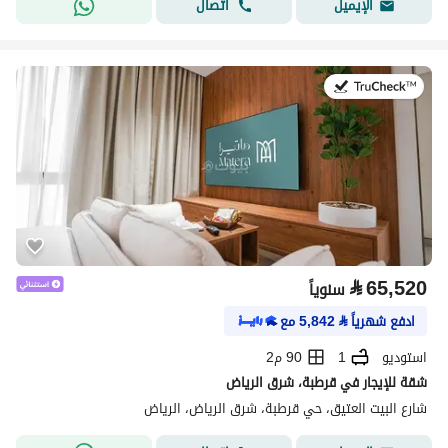
اتصال
الإيميل
في:20 يوليو 2026
⃁
65,520
سنوياً
ادفع شهرياً
⃁
5,842
مع
استوديو
1
90 م2
شقة للإيجار في قرطبة، شرق الرياض
شارع البيت العتيق، حي قرطبة، شرق الرياض، الرياض