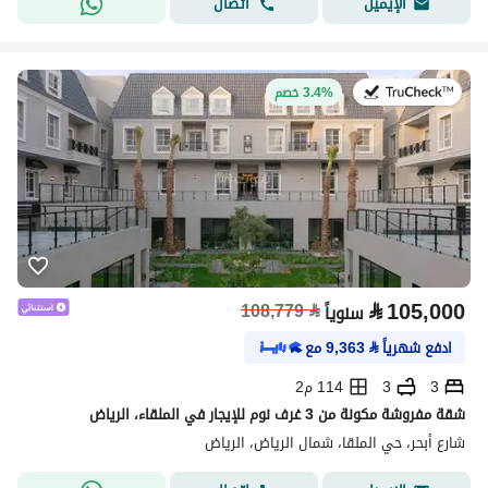
اتصال
الإيميل
في:27 يوليو 2026
3.4% خصم
⃁
105,000
108,779
⃁
سنوياً
ادفع شهرياً
⃁
9,363
مع
3
3
114 م2
شقة مفروشة مكونة من 3 غرف نوم للإيجار في الملقاء، الرياض
شارع أبحر، حي الملقا، شمال الرياض، الرياض