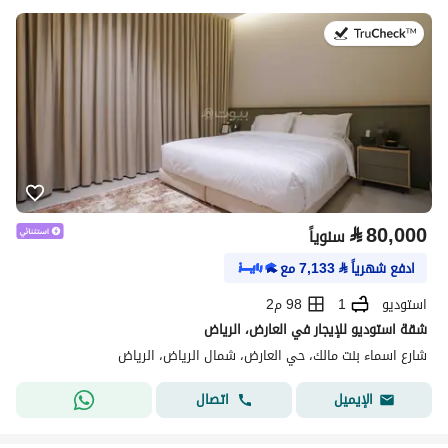
في:25 يوليو 2026
⃁
80,000
سنوياً
ادفع شهرياً
⃁
7,133
مع
استوديو
1
98 م2
شقة استوديو للإيجار في العارض، الرياض
شارع اسماء بنت مالك، حي العارض، شمال الرياض، الرياض
اتصال
الإيميل