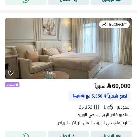
في:27 يوليو 2026
⃁
60,000
سنوياً
ادفع شهرياً
⃁
5,350
مع
استوديو
1
152 م2
استديو فاخر للإيجار – حي الورود
شارع رماح، حي الورود، شمال الرياض، الرياض
اتصال
الإيميل