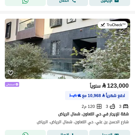
اتصال
الإيميل
في:20 يوليو 2026
⃁
123,000
سنوياً
ادفع شهرياً
⃁
10,968
مع
3
3
120 م2
شقة للإيجار في حي التعاون، شمال الرياض
شارع الحسن بن علي، حي التعاون، شمال الرياض، الرياض