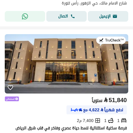
شارع الامام مالك، حي الزهور، رأس تنورة
اتصال
الإيميل
في:20 يوليو 2026
⃁
51,840
سنوياً
ادفع شهرياً
⃁
4,622
مع
1
1
7,400 م2
فرصة سكنية استثنائية لنمط حياة عصري وفاخر في قلب شرق الرياض