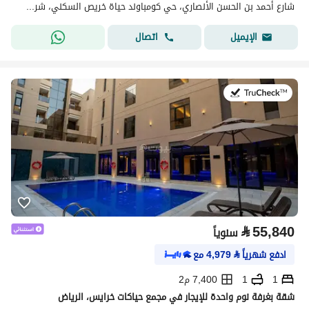
شارع أحمد بن الحسن الأنصاري، حي كومباوند حياة خريص السكني، شرق الرياض، الرياض
اتصال
الإيميل
في:20 يوليو 2026
⃁
55,840
سنوياً
ادفع شهرياً
⃁
4,979
مع
1
1
7,400 م2
شقة بغرفة نوم واحدة للإيجار في مجمع حياكات خرايس، الرياض