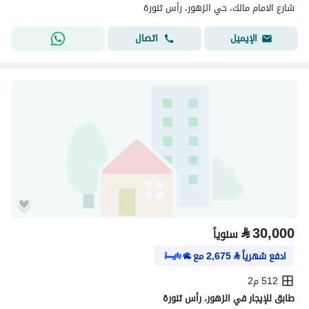
شارع الامام مالك، حي الزهور، رأس تنورة
اتصال
الإيميل
⃁
30,000
سنوياً
ادفع شهرياً
⃁
2,675
مع
512 م2
طابق للإيجار في الزهور، رأس تنورة