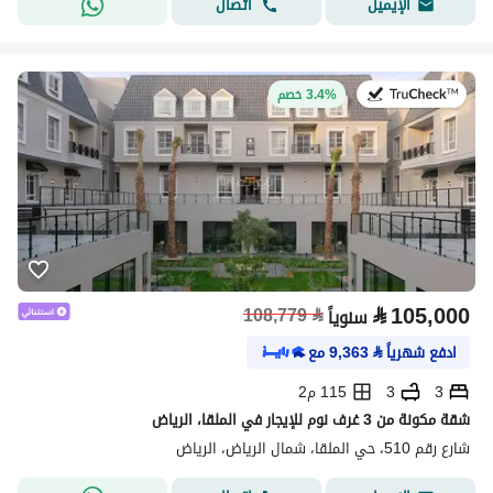
اتصال
الإيميل
في:27 يوليو 2026
3.4% خصم
⃁
105,000
108,779
⃁
سنوياً
ادفع شهرياً
⃁
9,363
مع
3
3
115 م2
شقة مكونة من 3 غرف نوم للإيجار في الملقا، الرياض
شارع رقم 510، حي الملقا، شمال الرياض، الرياض