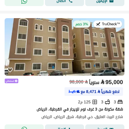
اتصال
الإيميل
في:20 يوليو 2026
3% خصم
⃁
95,000
98,000
⃁
سنوياً
ادفع شهرياً
⃁
8,471
مع
3
3
125 م2
شقة مكونة من 3 غرف نوم للإيجار في القرطبة، الرياض
شارع البيت العتيق، حي قرطبة، شرق الرياض، الرياض