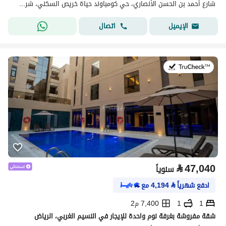
شارع أحمد بن الحسن الأنصاري، حي كومباوند حياة خريص السكني، شرق الرياض، الرياض
اتصال
الإيميل
في:21 يوليو 2026
⃁
47,040
سنوياً
ادفع شهرياً
⃁
4,194
مع
1
1
7,400 م2
شقة مفروشة بغرفة نوم واحدة للإيجار في النسيم الغربي، الرياض