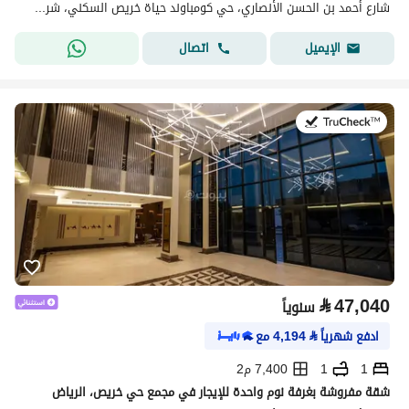
شارع أحمد بن الحسن الأنصاري، حي كومباوند حياة خريص السكني، شرق الرياض، الرياض
اتصال
الإيميل
في:20 يوليو 2026
⃁
47,040
سنوياً
ادفع شهرياً
⃁
4,194
مع
1
1
7,400 م2
شقة مفروشة بغرفة نوم واحدة للإيجار في مجمع حي خريص، الرياض