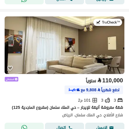
في:27 يوليو 2026
⃁
110,000
سنوياً
ادفع شهرياً
⃁
9,808
مع
3
3
101 م2
شقة مفروشة أنيقة للإيجار – حي الملك سلمان (مشروع الماجدية 125)
شارع الأفلاج، حي الملك سلمان، الرياض
اتصال
الإيميل