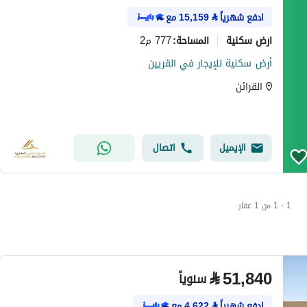
ادفع شهرياً
⃁
15,159
مع
ارض سكنية
777 م2
المساحة
:
أرض سكنية للإيجار في القريين
القرائن
الإيميل
اتصال
1 - 1 من 1 عقار
⃁
51,840
سنوياً
ادفع شهرياً
⃁
4,622
مع