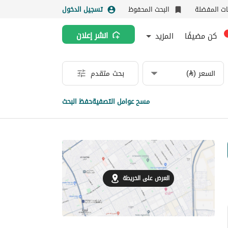
نات المفضلة
البحث المحفوظ
تسجيل الدخول
كن مضيفًا
المزيد
انشر إعلان
السعر (⃁)
بحث متقدم
مسح عوامل التصفية
حفظ البحث
العرض على الخريطة