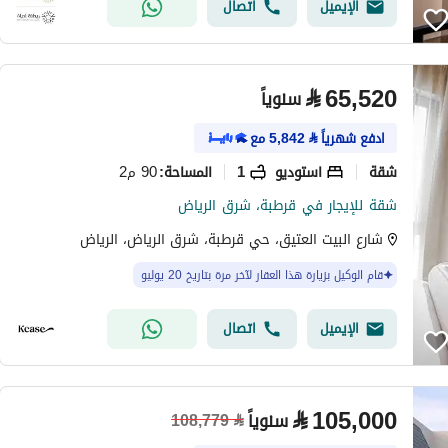
الإيميل
اتصال
⃁
65,520
سنوياً
ادفع شهرياً
⃁
5,842
مع
شقة
استوديو
1
90 م2
المساحة
:
شقة للإيجار في قرطبة، شرق الرياض
شارع البيت العتيق، حي قرطبة، شرق الرياض، الرياض
قام الوكيل بزيارة هذا العقار لآخر مرة بتاريخ 20 يوليو
الإيميل
اتصال
⃁
105,000
سنوياً
108,779
⃁