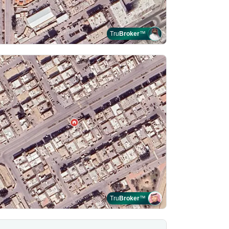
Tru
Broker
™
Tru
Broker
™