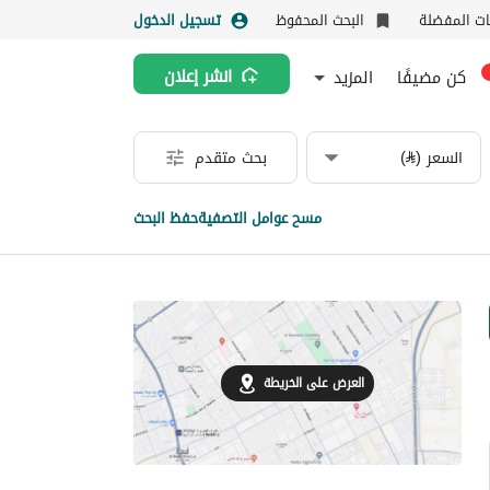
نات المفضلة
البحث المحفوظ
تسجيل الدخول
كن مضيفًا
المزيد
انشر إعلان
السعر (⃁)
بحث متقدم
مسح عوامل التصفية
حفظ البحث
العرض على الخريطة