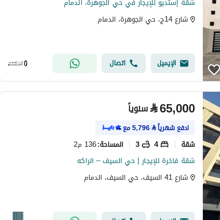
شقة إستديو للإيجار في حي الجوهرة، الدمام
شارع 14ج، حي الجوهرة، الدمام
الإيميل
اتصال
⃁
65,000
سنوياً
ادفع شهرياً
⃁
5,796
مع
شقة
4
3
136 م2
المساحة
:
شقة فاخرة للإيجار | حي السيف – الراكه
شارع 41 السيف، حي السيف، الدمام