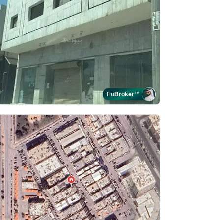
Tru
Broker
™