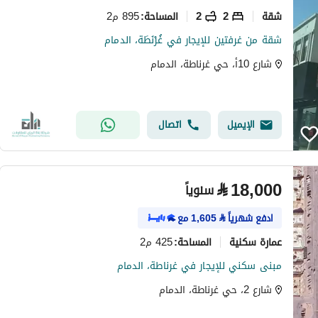
شقة
2
2
895 م2
المساحة
:
شقة من غرفتين للإيجار في غُرْنَطَة، الدمام
شارع 10أ، حي غرناطة، الدمام
الإيميل
اتصال
⃁
18,000
سنوياً
ادفع شهرياً
⃁
1,605
مع
عمارة سكنية
425 م2
المساحة
:
مبنى سكني للإيجار في غرناطة، الدمام
شارع 2، حي غرناطة، الدمام