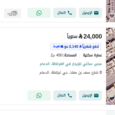
الإيميل
اتصال
⃁
24,000
سنوياً
ادفع شهرياً
⃁
2,140
مع
عمارة سكنية
450 م2
المساحة
:
مبنى سكني للإيجار في الغرناطة، الدمام
شارع سعد بن معاذ، حي غرناطة، الدمام
الإيميل
اتصال