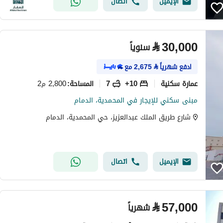
الإيميل
اتصال
⃁
30,000
سنوياً
ادفع شهرياً
⃁
2,675
مع
عمارة سكنية
10+
7
2,800 م2
المساحة
:
مبنى سكني للإيجار في المحمدية، الدمام
شارع طريق الملك عبدالعزيز، حي المحمدية، الدمام
الإيميل
اتصال
⃁
57,000
شهرياً