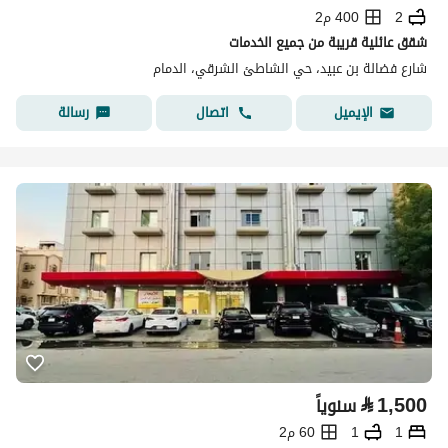
2
400 م2
شقق عائلية قريبة من جميع الخدمات
شارع فضالة بن عبيد، حي الشاطئ الشرقي، الدمام
اتصال
رسالة
الإيميل
⃁
1,500
سنوياً
1
1
60 م2