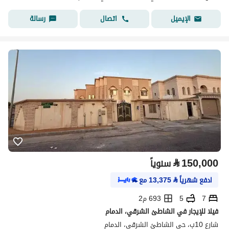
اتصال
رسالة
الإيميل
⃁
150,000
سنوياً
ادفع شهرياً
⃁
13,375
مع
7
5
693 م2
فيلا للإيجار في الشاطئ الشرقي، الدمام
شارع 10ب، حي الشاطئ الشرقي، الدمام