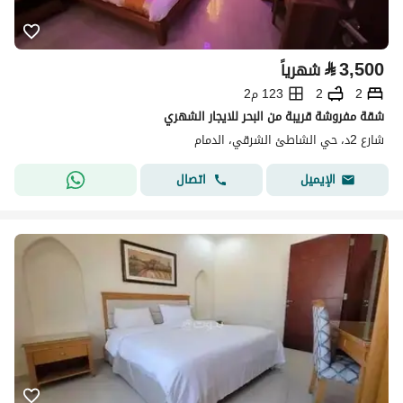
⃁
3,500
شهرياً
2
2
123 م2
شقة مفروشة قريبة من البحر للايجار الشهري
شارع 2د، حي الشاطئ الشرقي، الدمام
اتصال
الإيميل