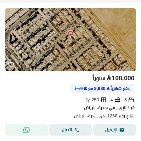
⃁
108,000
سنوياً
ادفع شهرياً
⃁
9,630
مع
3
4
250 م2
فيلا للإيجار في سدرة، الرياض
شارع رقم 1266، حي سدرة، الرياض
اتصال
الإيميل