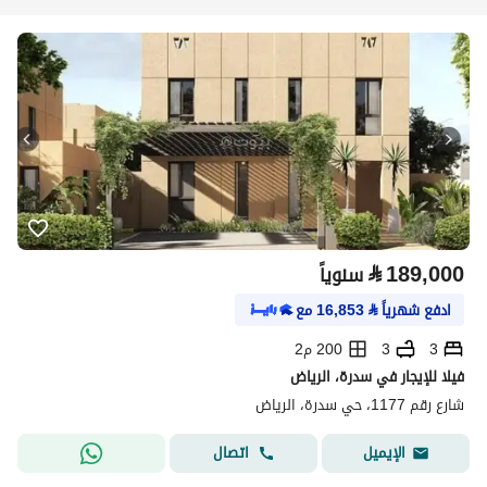
⃁
189,000
سنوياً
ادفع شهرياً
⃁
16,853
مع
3
3
200 م2
فيلا للإيجار في سدرة، الرياض
شارع رقم 1177، حي سدرة، الرياض
اتصال
الإيميل