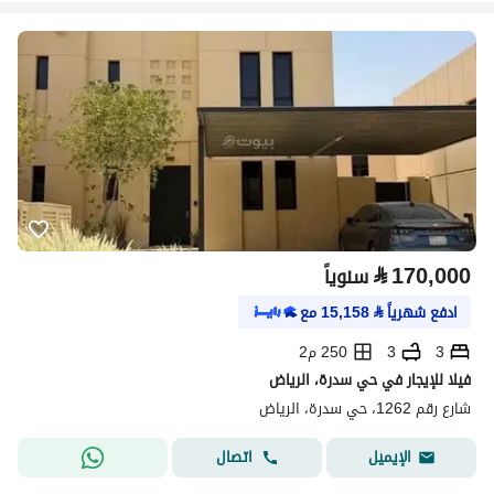
⃁
170,000
سنوياً
ادفع شهرياً
⃁
15,158
مع
3
3
250 م2
فيلا للإيجار في حي سدرة، الرياض
شارع رقم 1262، حي سدرة، الرياض
اتصال
الإيميل