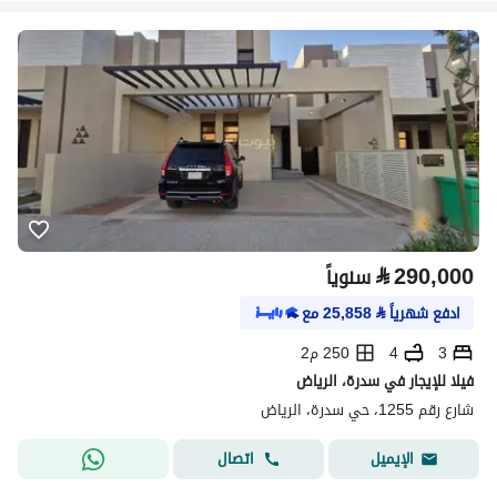
⃁
290,000
سنوياً
ادفع شهرياً
⃁
25,858
مع
3
4
250 م2
فيلا للإيجار في سدرة، الرياض
شارع رقم 1255، حي سدرة، الرياض
اتصال
الإيميل