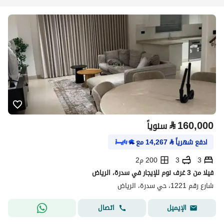
⃁
160,000
سنوياً
ادفع شهرياً
⃁
14,267
مع
3
3
200 م2
فيلا من 3 غرف نوم للإيجار في سدرة، الرياض
شارع رقم 1221، حي سدرة، الرياض
اتصال
الإيميل