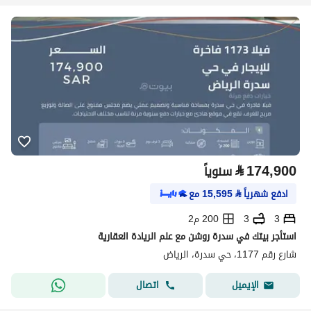
⃁
174,900
سنوياً
ادفع شهرياً
⃁
15,595
مع
3
3
200 م2
استأجر بيتك في سدرة روشن مع علم الريادة العقارية
شارع رقم 1177، حي سدرة، الرياض
اتصال
الإيميل