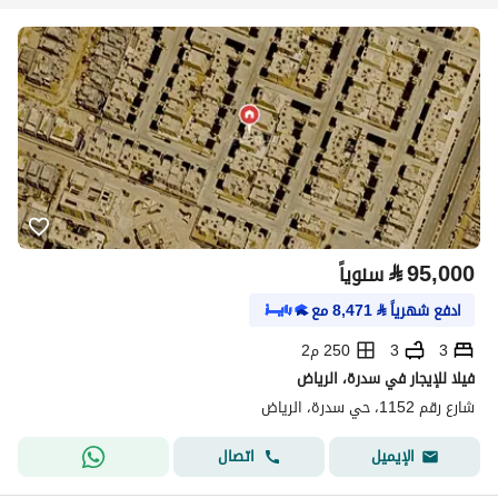
⃁
95,000
سنوياً
ادفع شهرياً
⃁
8,471
مع
3
3
250 م2
فيلا للإيجار في سدرة، الرياض
شارع رقم 1152، حي سدرة، الرياض
اتصال
الإيميل