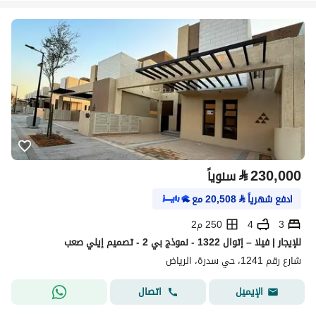
⃁
230,000
سنوياً
ادفع شهرياً
⃁
20,508
مع
3
4
250 م2
للإيجار | فيلا – إتوال 1322 - نموذج بي 2 - تصميم إيلي صعب
شارع رقم 1241، حي سدرة، الرياض
اتصال
الإيميل