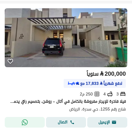
⃁
200,000
سنوياً
ادفع شهرياً
⃁
17,833
مع
3
4
250 م2
فيلا فاخرة للإيجار مفروشة بالكامل في أتال – روشن، بتصميم راقٍ يحمل توقيع إيلي صعب.
شارع رقم 1255، حي سدرة، الرياض
اتصال
الإيميل