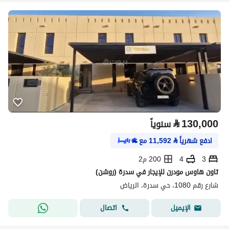
⃁
130,000
سنوياً
ادفع شهرياً
⃁
11,592
مع
3
4
200 م2
تاون هاوس مودرن للإيجار في سدرة (روشن)
شارع رقم 1080، حي سدرة، الرياض
اتصال
الإيميل