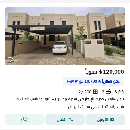
⃁
120,000
سنوياً
ادفع شهرياً
⃁
10,700
مع
3
3
200 م2
تاون هاوس حديث للإيجار في سدرة (روشن) – أنيق ومناسب للعائلات
شارع رقم 1152، حي سدرة، الرياض
اتصال
الإيميل