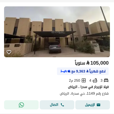
⃁
105,000
سنوياً
ادفع شهرياً
⃁
9,363
مع
3
4
250 م2
فيلا للإيجار في سدرا ، الرياض
شارع رقم 1149، حي سدرة، الرياض
اتصال
الإيميل