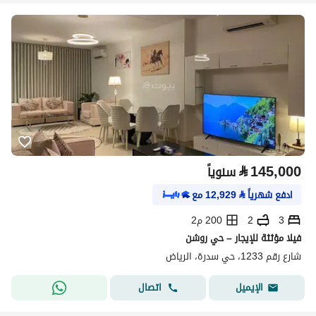
⃁
145,000
سنوياً
ادفع شهرياً
⃁
12,929
مع
3
2
200 م2
فيلا مؤثثة للإيجار – حي روشن
شارع رقم 1233، حي سدرة، الرياض
اتصال
الإيميل