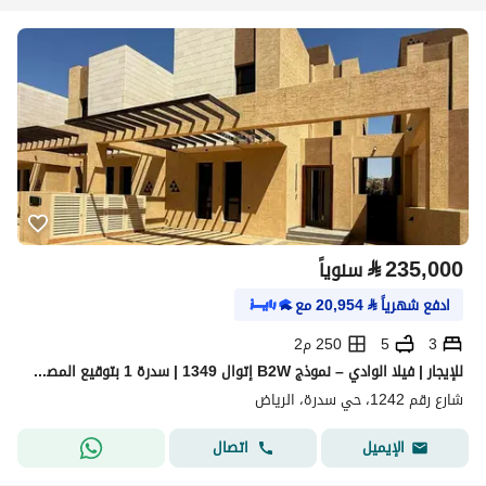
⃁
235,000
سنوياً
ادفع شهرياً
⃁
20,954
مع
3
5
250 م2
للإيجار | فيلا الوادي – نموذج B2W إتوال 1349 | سدرة 1 بتوقيع المصمم العالمي إيلي صعب
شارع رقم 1242، حي سدرة، الرياض
اتصال
الإيميل