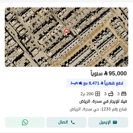
⃁
95,000
سنوياً
ادفع شهرياً
⃁
8,471
مع
3
3
200 م2
فيلا للإيجار في سدرة، الرياض
شارع رقم 1233، حي سدرة، الرياض
اتصال
الإيميل