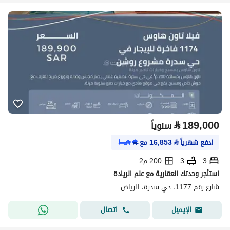
⃁
189,000
سنوياً
ادفع شهرياً
⃁
16,853
مع
3
3
200 م2
استأجر وحدتك العقارية مع علم الريادة
شارع رقم 1177، حي سدرة، الرياض
اتصال
الإيميل