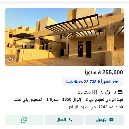
⃁
255,000
سنوياً
ادفع شهرياً
⃁
22,738
مع
3
5
250 م2
فيلا الوادي نموذج بي 2 – إتوال 1350 - سدرة 1 – تصميم إيلي صعب
شارع رقم 1242، حي سدرة، الرياض
اتصال
الإيميل