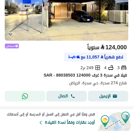
⃁
124,000
سنوياً
ادفع شهرياً
⃁
11,057
مع
3
4
249 م2
فیلا في سدرة 3 غرف 124000 SAR - 88038503
شارع 274 سدرة، حي سدرة، الرياض
اتصال
الإيميل
اقض وقتًا أقل في التنقل إلى العمل أو المدرسة أو إلى أصدقائك
أوجد عقارات وفقاً لمدة القيادة