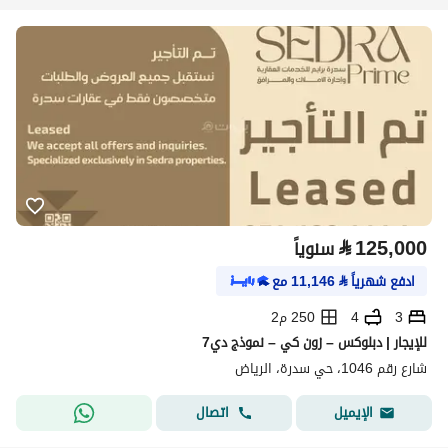
⃁
125,000
سنوياً
ادفع شهرياً
⃁
11,146
مع
3
4
250 م2
للإيجار | دبلوكس – زون كي – نموذج دي7
شارع رقم 1046، حي سدرة، الرياض
اتصال
الإيميل