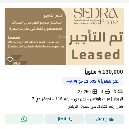
⃁
130,000
سنوياً
ادفع شهرياً
⃁
11,592
مع
3
4
250 م2
للإيجار | فيلا دبلوكس – زون دي – رقم 119 – نموذج دي 7
شارع رقم 1221، حي سدرة، الرياض
اتصال
الإيميل