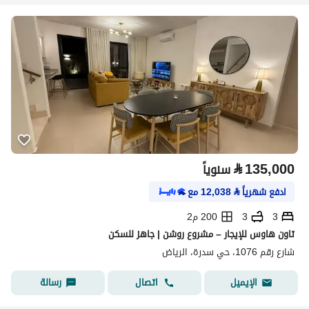
⃁
135,000
سنوياً
ادفع شهرياً
⃁
12,038
مع
3
3
200 م2
تاون هاوس للإيجار – مشروع روشن | جاهز للسكن
شارع رقم 1076، حي سدرة، الرياض
اتصال
رسالة
الإيميل