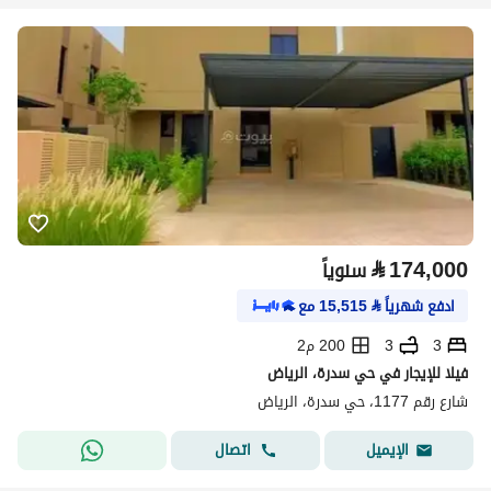
⃁
174,000
سنوياً
ادفع شهرياً
⃁
15,515
مع
3
3
200 م2
فيلا للإيجار في حي سدرة، الرياض
شارع رقم 1177، حي سدرة، الرياض
اتصال
الإيميل