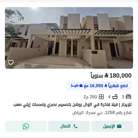
⃁
180,000
سنوياً
ادفع شهرياً
⃁
16,050
مع
3
4
250 م2
للإيجار | فيلا فاخرة في اتوال روشن بتصميم عصري ولمسات إيلي صعب
شارع رقم 1258، حي سدرة، الرياض
اتصال
الإيميل