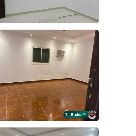
Tru
Broker
™