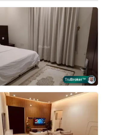
Tru
Broker
™