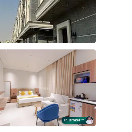
Tru
Broker
™