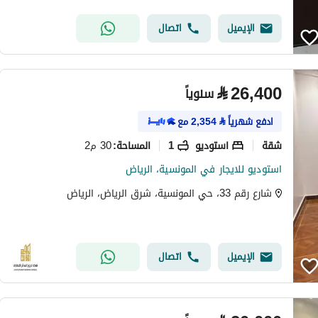
الإيميل
اتصال
⃁
26,400
سنوياً
ادفع شهرياً
⃁
2,354
مع
شقة
استوديو
1
30 م2
المساحة
:
استوديو للايجار في المونسية، الرياض
شارع رقم 33، حي المونسية، شرق الرياض، الرياض
الإيميل
اتصال