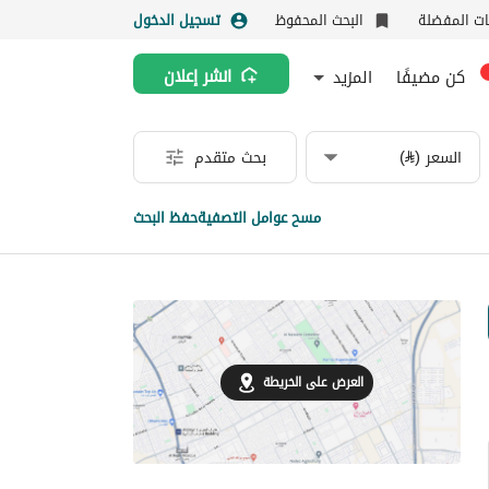
نات المفضلة
البحث المحفوظ
تسجيل الدخول
كن مضيفًا
المزيد
انشر إعلان
السعر (⃁)
بحث متقدم
مسح عوامل التصفية
حفظ البحث
العرض على الخريطة