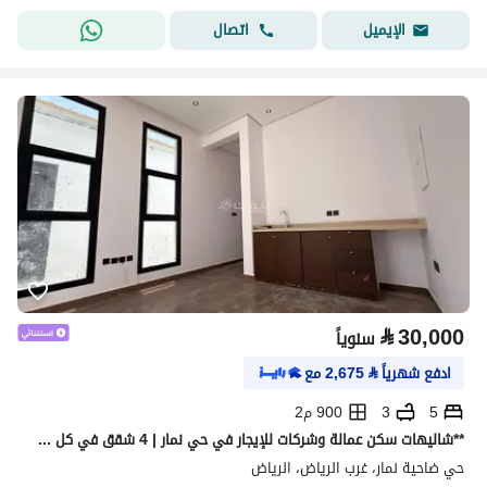
اتصال
الإيميل
⃁
30,000
سنوياً
ادفع شهرياً
⃁
2,675
مع
5
3
900 م2
**شاليهات سكن عمالة وشركات للإيجار في حي نمار | 4 شقق في كل شاليه**
حي ضاحية نمار، غرب الرياض، الرياض