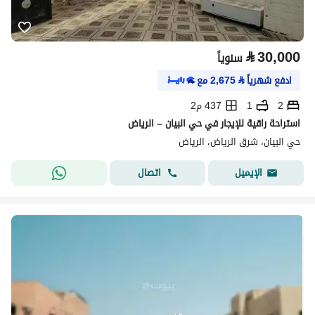
⃁
30,000
سنوياً
ادفع شهرياً
⃁
2,675
مع
2
1
437 م2
استراحة راقية للإيجار في حي البيان – الرياض
حي البيان، شرق الرياض، الرياض
اتصال
الإيميل