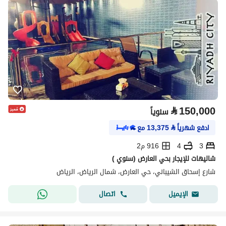
⃁
150,000
سنوياً
ادفع شهرياً
⃁
13,375
مع
3
4
916 م2
شاليهات للإيجار بحي العارض (سنوي )
شارع إسحاق الشيباني، حي العارض، شمال الرياض، الرياض
اتصال
الإيميل