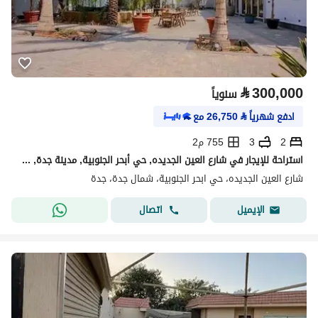
⃁
300,000
سنوياً
ادفع شهرياً
⃁
26,750
مع
2
3
755 م2
استراحة للإيجار في شارع العين الجديده, حي أبحر الجنوبية, مدينة جدة, منطقة مكة المكرمة
شارع العين الجديده، حي ابحر الجنوبية، شمال جدة، جدة
اتصال
الإيميل