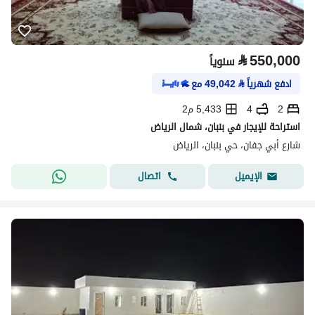
⃁
550,000
سنوياً
ادفع شهرياً
⃁
49,042
مع
2
4
5,433 م2
استراحة للإيجار في بنبان، شمال الرياض
شارع أبي جفان، حي بنبان، الرياض
اتصال
الإيميل