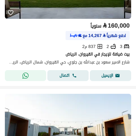
⃁
160,000
سنوياً
ادفع شهرياً
⃁
14,267
مع
3
2
837 م2
بيت ضيافة للإيجار في القيروان، الرياض
شارع الامير سعود بن عبدالله بن جلوي، حي القيروان، شمال الرياض، الرياض
اتصال
الإيميل