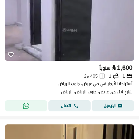
⃁
1,600
سنوياً
1
1
405 م2
أستراحة للأيجار في حي عريض، جنوب الرياض
شارع 14، حي عريض، جنوب الرياض، الرياض
اتصال
الإيميل