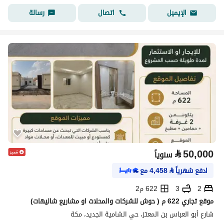
اتصال
رسالة
الإيميل
⃁
50,000
سنوياً
ادفع شهرياً
⃁
4,458
مع
2
3
622 م2
موقع تجاري 622 م ( حوش للشركات والمحلات او مشاريع شاليهات)
شارع أبو العباس بن المعتز، حي الشامية الجديد، مكة