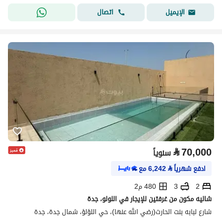
اتصال
الإيميل
⃁
70,000
سنوياً
ادفع شهرياً
⃁
6,242
مع
2
3
480 م2
شاليه مكون من غرفتين للإيجار في اللولو، جدة
شارع لبابه بنت الحارث(رضي الله عنها)، حي اللؤلؤ، شمال جدة، جدة