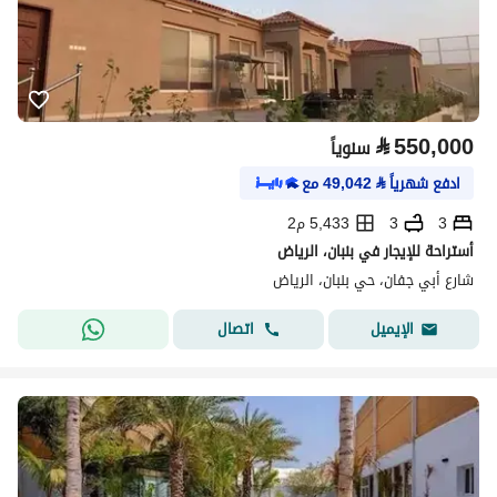
⃁
550,000
سنوياً
ادفع شهرياً
⃁
49,042
مع
3
3
5,433 م2
أستراحة للإيجار في بنبان، الرياض
شارع أبي جفان، حي بنبان، الرياض
اتصال
الإيميل