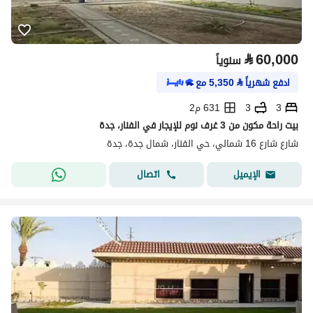
⃁
60,000
سنوياً
ادفع شهرياً
⃁
5,350
مع
3
3
631 م2
بيت راحة مكون من 3 غرف نوم للإيجار في الفنار، جدة
شارع شارع 16 شمالي، حي الفنار، شمال جدة، جدة
اتصال
الإيميل