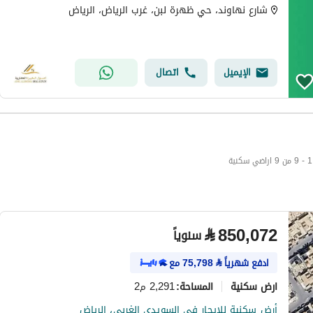
شارع نهاوند، حي ظهرة لبن، غرب الرياض، الرياض
الإيميل
اتصال
1 - 9 من 9 اراضي سكنية
⃁
850,072
سنوياً
ادفع شهرياً
⃁
75,798
مع
ارض سكنية
2,291 م2
المساحة
:
أرض سكنية للإيجار في السويدي الغربي، الرياض