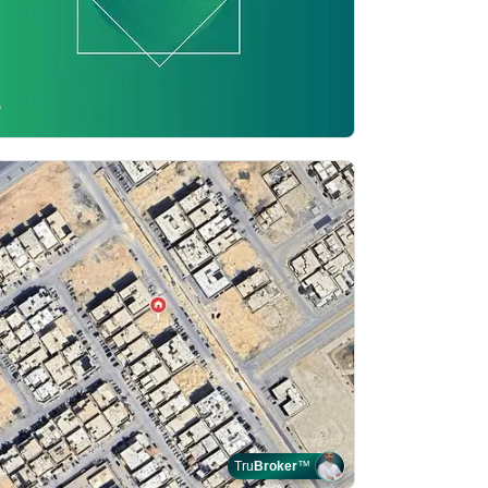
Tru
Broker
™