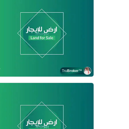
Tru
Broker
™