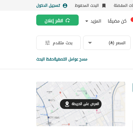
نات المفضلة
البحث المحفوظ
تسجيل الدخول
كن مضيفًا
المزيد
انشر إعلان
السعر (⃁)
بحث متقدم
مسح عوامل التصفية
حفظ البحث
العرض على الخريطة