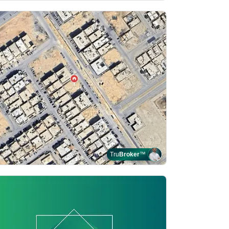
Tru
Broker
™