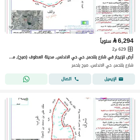
⃁
6,294
سنوياً
629 م2
أرض للإيجار في شارع بللحمر, حي حي الاندلس, مدينة العطوف (صبح), منطقة عسير
شارع بللحمر، حي الاندلس، صبح بلحمر
اتصال
الإيميل