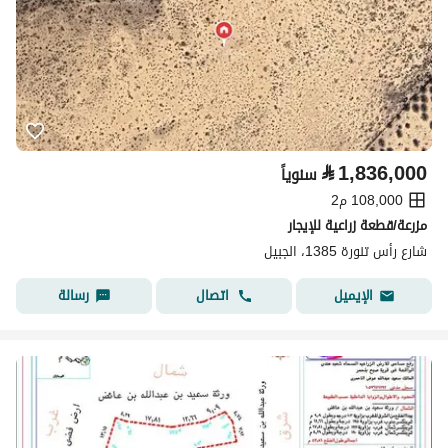
⃁
1,836,000
سنوياً
108,000 م2
مزرعة/قطعة زراعية للإيجار
شارع رأس تنورة 1385، الجبيل
اتصال
رسالة
الإيميل