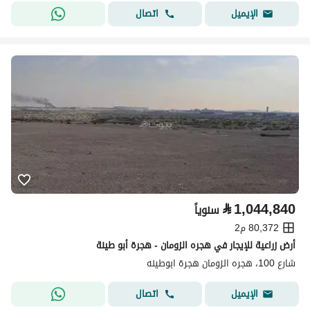
اتصال
الإيميل
⃁
1,044,840
سنوياً
80,372 م2
أرض زراعية للإيجار في هجره الزومان - هجرة أبو طينة
شارع 100، هجره الزومان هجرة ابوطينه
اتصال
الإيميل