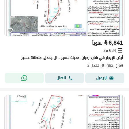
⃁
6,841
سنوياً
684 م2
أرض للإيجار في شارع رحبان, مدينة عسير - ال جحدل, منطقة عسير
شارع رحبان، ال جحدل 2
اتصال
الإيميل