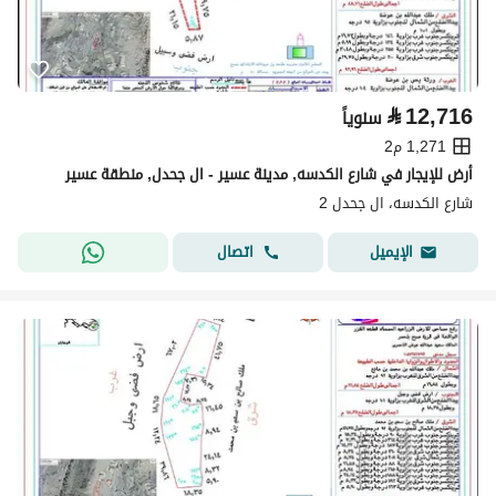
⃁
12,716
سنوياً
1,271 م2
أرض للإيجار في شارع الكدسه, مدينة عسير - ال جحدل, منطقة عسير
شارع الكدسه، ال جحدل 2
اتصال
الإيميل