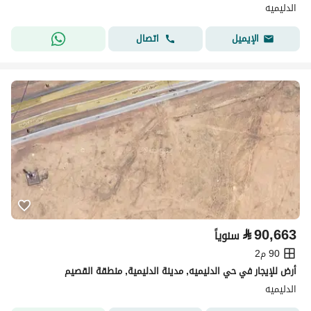
الدليميه
اتصال
الإيميل
⃁
90,663
سنوياً
90 م2
أرض للإيجار في حي الدليميه, مدينة الدليمية, منطقة القصيم
الدليميه