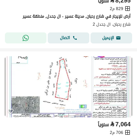
⃁
8,295
سنوياً
829 م2
أرض للإيجار في شارع رحبان, مدينة عسير - ال جحدل, منطقة عسير
شارع رحبان، ال جحدل 2
اتصال
الإيميل
⃁
7,064
سنوياً
706 م2