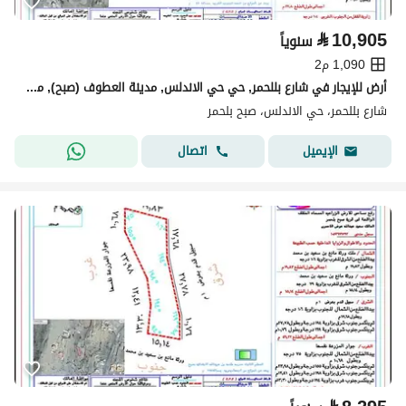
⃁
10,905
سنوياً
1,090 م2
أرض للإيجار في شارع بللحمر, حي حي الاندلس, مدينة العطوف (صبح), منطقة عسير
شارع بللحمر، حي الاندلس، صبح بلحمر
اتصال
الإيميل