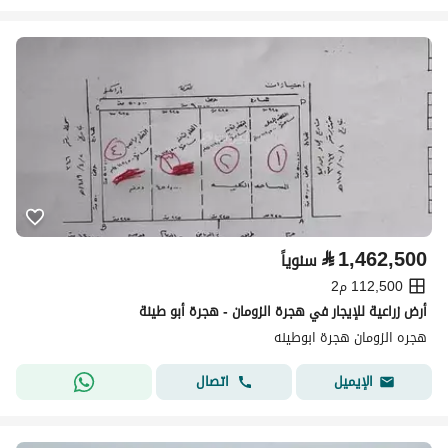
⃁
1,462,500
سنوياً
112,500 م2
أرض زراعية للإيجار في هجرة الزومان - هجرة أبو طينة
هجره الزومان هجرة ابوطينه
اتصال
الإيميل