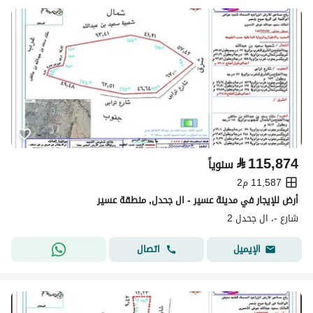
⃁
115,874
سنوياً
11,587 م2
أرض للإيجار في مدينة عسير - ال جحدل, منطقة عسير
شارع -، ال جحدل 2
اتصال
الإيميل