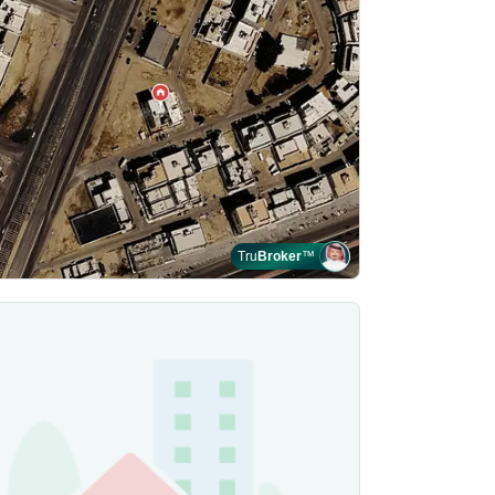
Tru
Broker
™