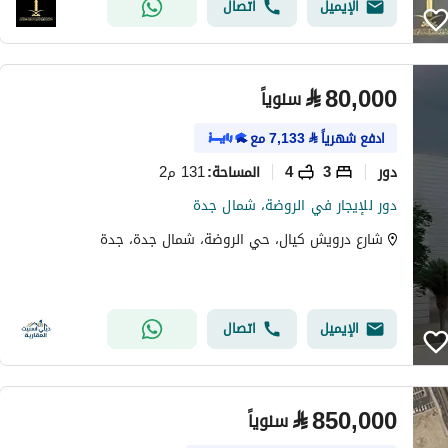
الإيميل
اتصال
⃁
80,000
سنوياً
ادفع شهرياً
⃁
7,133
مع
دور
3
4
131 م2
المساحة
:
دور للإيجار في الروضة، شمال جدة
شارع درويش كيال، حي الروضة، شمال جدة، جدة
الإيميل
اتصال
⃁
850,000
سنوياً