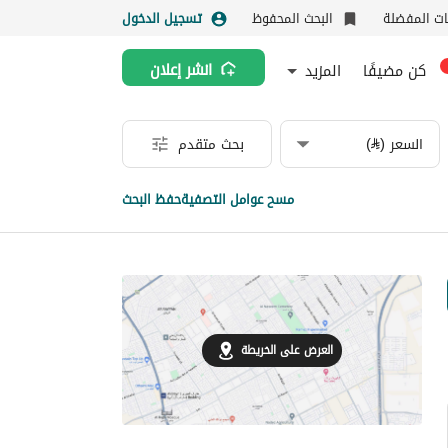
نات المفضلة
البحث المحفوظ
تسجيل الدخول
كن مضيفًا
المزيد
انشر إعلان
السعر (⃁)
بحث متقدم
مسح عوامل التصفية
حفظ البحث
العرض على الخريطة