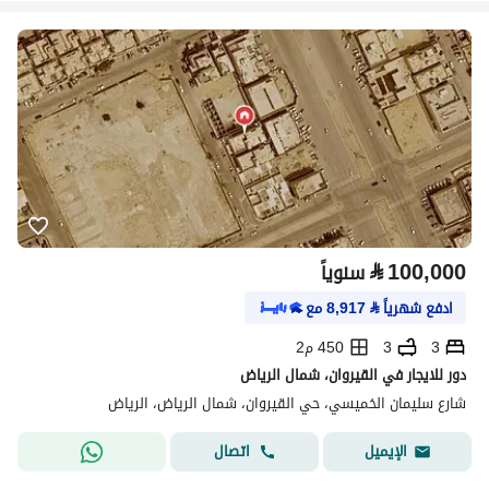
⃁
100,000
سنوياً
ادفع شهرياً
⃁
8,917
مع
3
3
450 م2
دور للايجار في القيروان، شمال الرياض
شارع سليمان الخميسي، حي القيروان، شمال الرياض، الرياض
اتصال
الإيميل