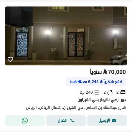
⃁
70,000
سنوياً
ادفع شهرياً
⃁
6,242
مع
2
2
240 م2
دور ارضي للايجار بحي القيراون
شارع عبدالملك بن العباس، حي القيروان، شمال الرياض، الرياض
اتصال
الإيميل