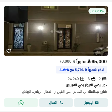
7.1% خصم
⃁
65,000
سنوياً
⃁
70,000
ادفع شهرياً
⃁
5,796
مع
2
3
240 م2
دور ارضي للايجار بحي القيراون
شارع عبدالملك بن العباس، حي القيروان، شمال الرياض، الرياض
اتصال
الإيميل