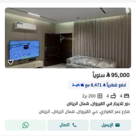
⃁
95,000
سنوياً
ادفع شهرياً
⃁
8,471
مع
4
4
200 م2
دور للايجار في القيروان, شمال الرياض
شارع عمر الهواري، حي القيروان، شمال الرياض، الرياض
اتصال
الإيميل