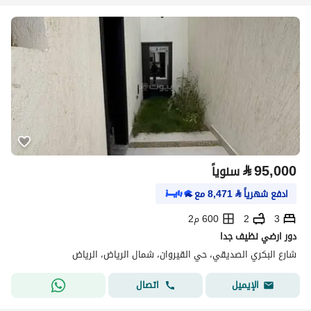
⃁
95,000
سنوياً
ادفع شهرياً
⃁
8,471
مع
3
2
600 م2
دور ارضي نظيف جدا
شارع البكري الصديقي، حي القيروان، شمال الرياض، الرياض
اتصال
الإيميل