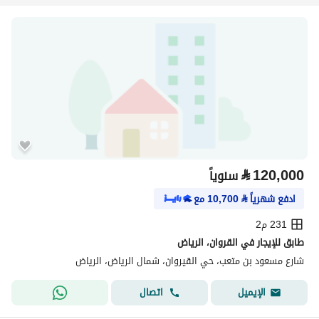
⃁
120,000
سنوياً
ادفع شهرياً
⃁
10,700
مع
231 م2
طابق للإيجار في القروان، الرياض
شارع مسعود بن متعب، حي القيروان، شمال الرياض، الرياض
اتصال
الإيميل