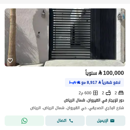
⃁
100,000
سنوياً
ادفع شهرياً
⃁
8,917
مع
2
2
600 م2
دور للإيجار في القيروان، شمال الرياض
شارع البكري الصديقي، حي القيروان، شمال الرياض، الرياض
اتصال
الإيميل