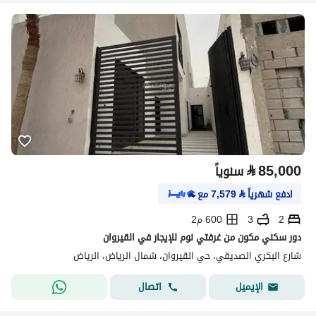
⃁
85,000
سنوياً
ادفع شهرياً
⃁
7,579
مع
2
3
600 م2
دور سكني مكون من غرفتي نوم للإيجار في القيروان
شارع البكري الصديقي، حي القيروان، شمال الرياض، الرياض
اتصال
الإيميل