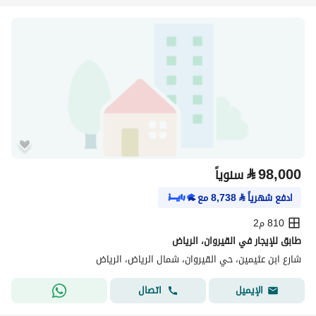
⃁
98,000
سنوياً
ادفع شهرياً
⃁
8,738
مع
810 م2
طابق للإيجار في القيروان، الرياض
شارع ابن عثيمين، حي القيروان، شمال الرياض، الرياض
اتصال
الإيميل