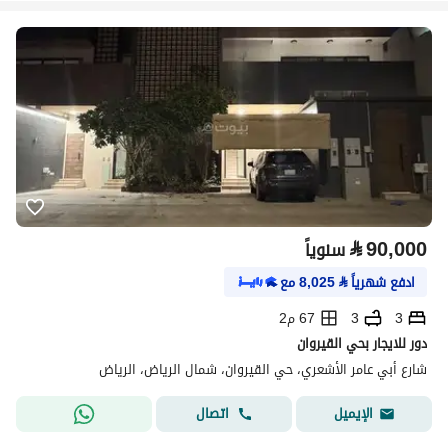
⃁
90,000
سنوياً
ادفع شهرياً
⃁
8,025
مع
3
3
67 م2
دور للايجار بحي القيروان
شارع أبي عامر الأشعري، حي القيروان، شمال الرياض، الرياض
اتصال
الإيميل