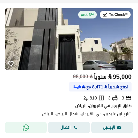
في:17 يوليو 2026
3% خصم
⃁
95,000
سنوياً
⃁
98,000
ادفع شهرياً
⃁
8,471
مع
3
3
810 م2
طابق للإيجار في القيروان، الرياض
شارع ابن عثيمين، حي القيروان، شمال الرياض، الرياض
اتصال
الإيميل