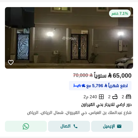
7.1% خصم
⃁
65,000
سنوياً
⃁
70,000
ادفع شهرياً
⃁
5,796
مع
2
2
240 م2
دور ارضي للايجار بحي القيراون
شارع عبدالملك بن العباس، حي القيروان، شمال الرياض، الرياض
اتصال
الإيميل