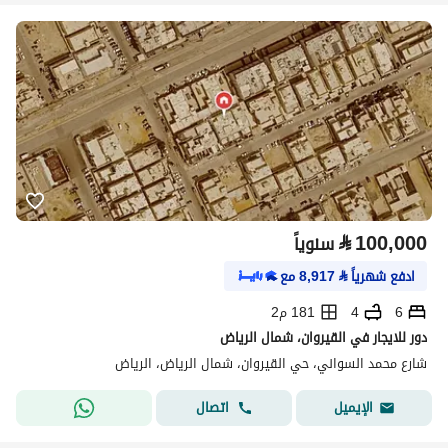
⃁
100,000
سنوياً
ادفع شهرياً
⃁
8,917
مع
6
4
181 م2
دور للايجار في القيروان، شمال الرياض
شارع محمد السواني، حي القيروان، شمال الرياض، الرياض
اتصال
الإيميل