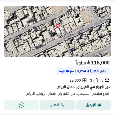
⃁
115,000
سنوياً
ادفع شهرياً
⃁
10,254
مع
3
3
600 م2
دور للإيجار في القيروان, شمال الرياض
شارع سليمان السحيمي، حي القيروان، شمال الرياض، الرياض
اتصال
الإيميل