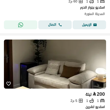
1
1
60 م2
استديو بجوار الحرم
المدينة المنورة
اتصال
الإيميل
⃁
200
ليلة
1
1
5 م2
استديو تشرين