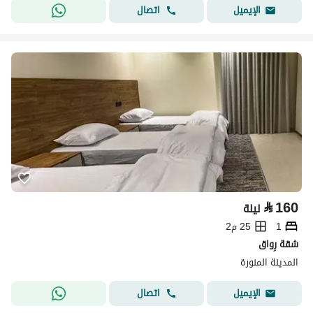
اتصال
الإيميل
⃁
160
ليلة
1
25 م2
شقة رِواق
المدينة المنورة
اتصال
الإيميل