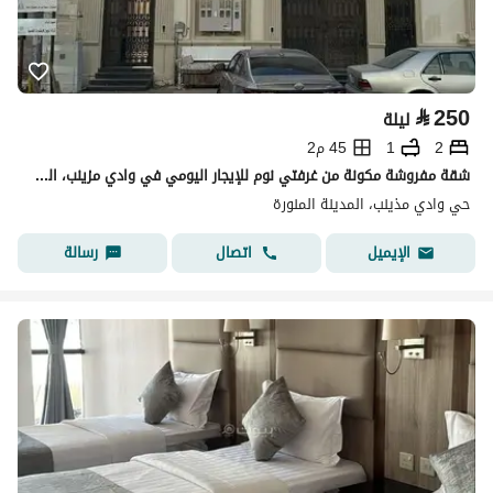
⃁
250
ليلة
2
1
45 م2
شقة مفروشة مكونة من غرفتي نوم للإيجار اليومي في وادي مزينب، المدينة المنورة
حي وادي مذينب، المدينة المنورة
اتصال
رسالة
الإيميل