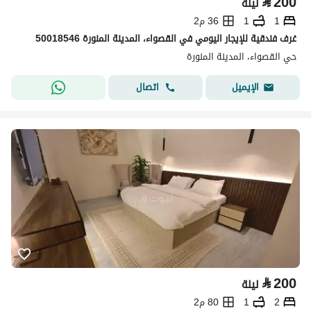
⃁
200
ليلة
1
1
36 م2
غرف فندقية للإيجار اليومي في القصواء، المدينة المنورة 50018546
حي القصواء، المدينة المنورة
اتصال
الإيميل
⃁
200
ليلة
2
1
80 م2