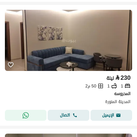
⃁
230
ليلة
1
1
50 م2
المحروسه
المدينة المنورة
اتصال
الإيميل