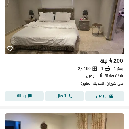
⃁
200
ليلة
1
1
190 م2
شقة هادئة بأثاث جميل
حي شوران، المدينة المنورة
اتصال
رسالة
الإيميل