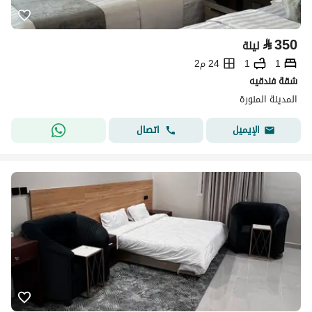
⃁
350
ليلة
1
1
24 م2
شقة فندقيه
المدينة المنورة
اتصال
الإيميل