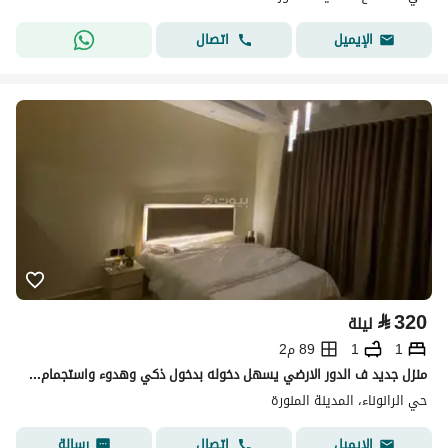
اتصال
الإيميل
⃁
320
ليلة
1
1
89 م2
منزل جديد ف الدور الارضي يسهل دخوله بدخول ذكي وهدوء واستجمام لك ولعائلك وتحظى بلحظات جميله لنفسك
حي الرانوناء، المدينة المنورة
اتصال
رسالة
الإيميل