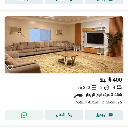
⃁
400
ليلة
4
3
220 م2
شقة 3 غرف نوم للإيجار اليومي
حي الجماوات، المدينة المنورة
اتصال
الإيميل