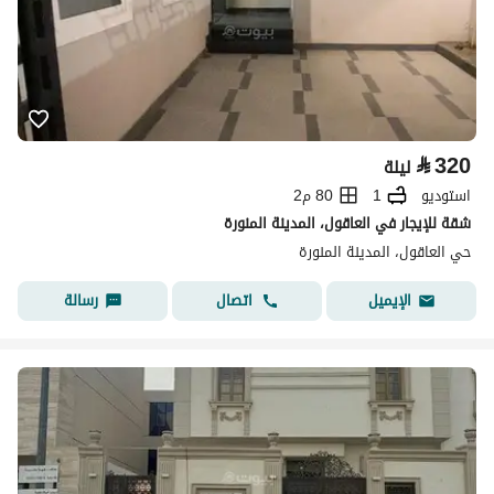
⃁
320
ليلة
استوديو
1
80 م2
شقة للإيجار في العاقول، المدينة المنورة
حي العاقول، المدينة المنورة
اتصال
رسالة
الإيميل