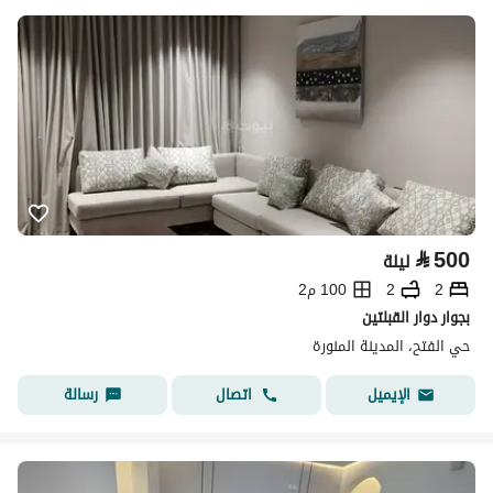
⃁
500
ليلة
2
2
100 م2
بجوار دوار القبلتين
حي الفتح، المدينة المنورة
اتصال
رسالة
الإيميل