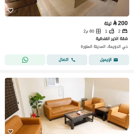
⃁
200
ليلة
2
1
80 م2
شقة الخير الفندقية
حي الدويمة، المدينة المنورة
اتصال
الإيميل