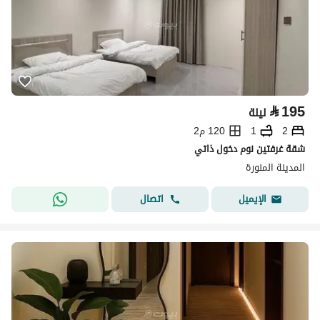
⃁
195
ليلة
2
1
120 م2
شقة غرفتين نوم دخول ذاتي
المدينة المنورة
اتصال
الإيميل