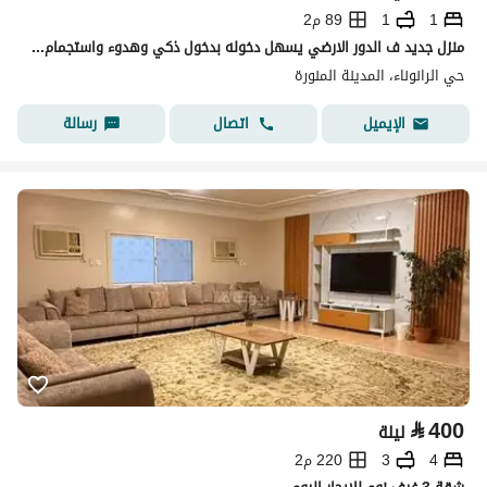
1
1
89 م2
منزل جديد ف الدور الارضي يسهل دخوله بدخول ذكي وهدوء واستجمام لك ولعائلك وتحظى بلحظات جميله لنفسك
حي الرانوناء، المدينة المنورة
اتصال
رسالة
الإيميل
⃁
400
ليلة
4
3
220 م2