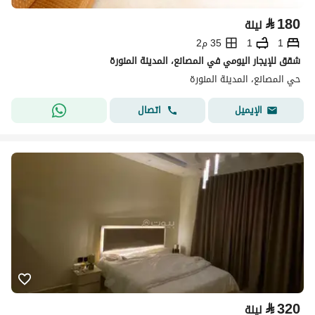
⃁
180
ليلة
1
1
35 م2
شقق للإيجار اليومي في المصانع، المدينة المنورة
حي المصانع، المدينة المنورة
اتصال
الإيميل
⃁
320
ليلة