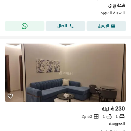
شقة رِواق
المدينة المنورة
اتصال
الإيميل
⃁
230
ليلة
1
1
50 م2
المحروسه