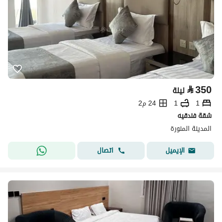
⃁
350
ليلة
1
1
24 م2
شقة فندقيه
المدينة المنورة
اتصال
الإيميل