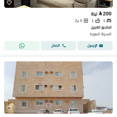
⃁
200
ليلة
1
1
5 م2
استديو تشرين
المدينة المنورة
اتصال
الإيميل