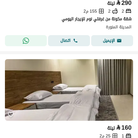
⃁
290
ليلة
2
2
155 م2
شقة مكونة من غرفتي نوم للإيجار اليومي
المدينة المنورة
اتصال
الإيميل
⃁
160
ليلة
1
25 م2