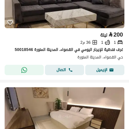
⃁
200
ليلة
1
1
36 م2
غرف فندقية للإيجار اليومي في القصواء، المدينة المنورة 50018546
حي القصواء، المدينة المنورة
اتصال
الإيميل