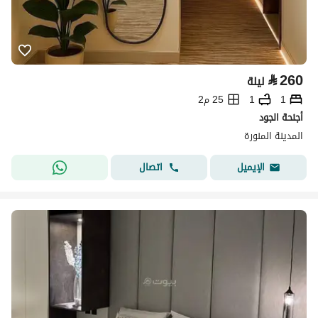
⃁
260
ليلة
1
1
25 م2
أجنحة الجود
المدينة المنورة
اتصال
الإيميل