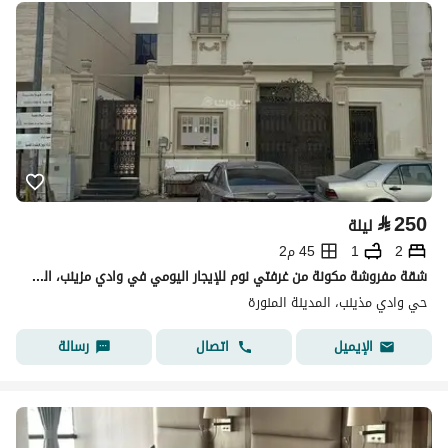
⃁
250
ليلة
2
1
45 م2
شقة مفروشة مكونة من غرفتي نوم للإيجار اليومي في وادي مزينب، المدينة المنورة
حي وادي مذينب، المدينة المنورة
اتصال
رسالة
الإيميل