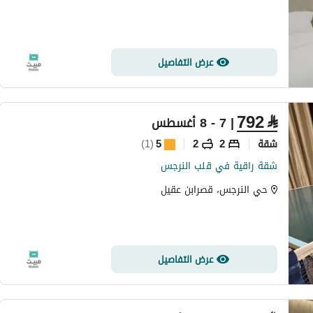
عرض التفاصيل
792
⃁
| 7 - 8 أغسطس
شقة
2
2
5
(
1
)
شقة راقية في قلب النرجس
حي النرجس، قصرابن عقيل
عرض التفاصيل