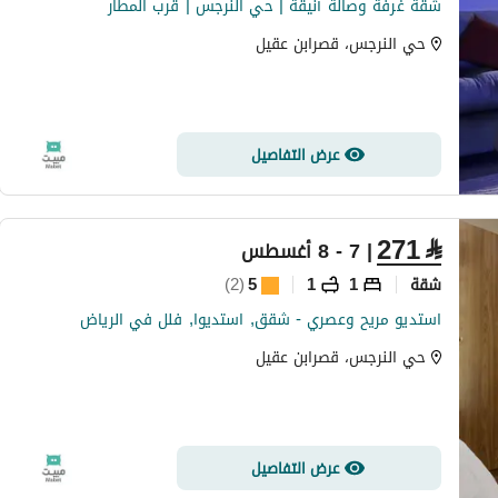
شقة غرفة وصالة أنيقة | حي النرجس | قرب المطار
حي النرجس، قصرابن عقيل
عرض التفاصيل
271
⃁
| 7 - 8 أغسطس
شقة
1
1
5
(
2
)
استديو مريح وعصري - شقق, استديوا, فلل في الرياض
حي النرجس، قصرابن عقيل
عرض التفاصيل