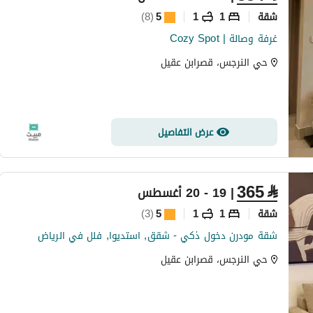
شقة
1
1
5
(
8
)
Cozy Spot | غرفة وصالة
حي النرجس، قصرابن عقيل
عرض التفاصيل
365
⃁
| 19 - 20 أغسطس
شقة
1
1
5
(
3
)
شقة مودرن دخول ذكي - شقق, استديوا, فلل في الرياض
حي النرجس، قصرابن عقيل