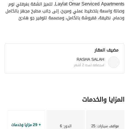
Laylat Omar Serviced Apartments. تتميز الشقة بغرفتي نوم 
وصالة واسعة بتخطيط عملي ومريح، إلى جانب مطبخ مجهز بالكامل 
وحمام. نظيفة، مُفروشة بالكامل، ومصممة لتوفير جو هادئ 
للعائلات والزوار. موقعها مميز بالقرب من الخدمات الأساسية 
والمطاعم ومراكز التسوق، مع سهولة الوصول إلى الطرق 
الرئيسية. خيار مثالي للإقامة القصيرة والطويلة، يوفر الراحة 
والسهولة والقيمة الممتازة. **
مضيف العقار
RASHA SALAH
استضافة لمدة 2 أشهر
المزايا والخدمات
+ 29 مزايا وخدمات
مواقف سيارات
: 25
الدور
: 6