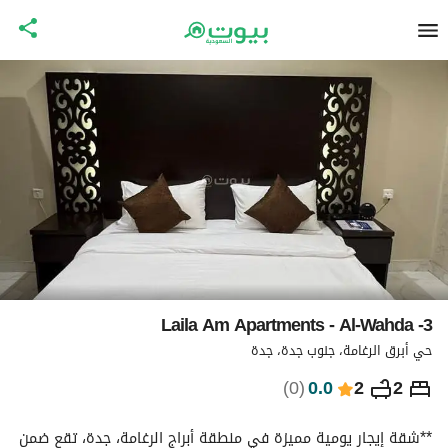
Laila Am Apartments - Al-Wahda -3
حي أبرق الرغامة، جنوب جدة، جدة
⃁
319
ليلة
)
0
(
0.0
2
2
التفاصيل
الاماكن القريبة
معلومات وزارة السياحة
**شقة إيجار يومية مميزة في منطقة أبراج الرغامة، جدة، تقع ضمن 