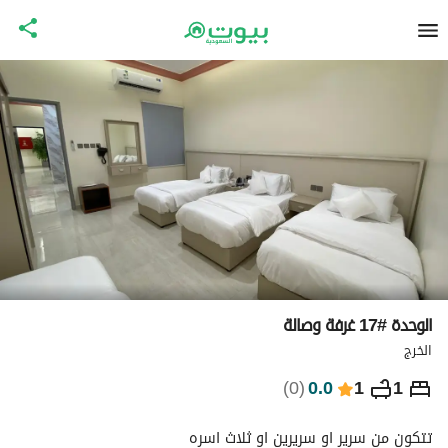
الوحدة #17 غرفة وصالة
الخرج
⃁
218
ليلة
)
0
(
0.0
1
1
التفاصيل
الاماكن القريبة
معلومات وزارة السياحة
تتكون من سرير او سريرين او ثلاث اسره