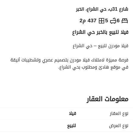
شارع 31ب، حي الشراع، الخبر
1,800,000
⃁
6
5
437 م2
فيلا للبيع بالخبر حي الشراع
التفاصيل
معلومات ترخيص الإعلان
حاسبة التمويل
فيلا مودرن للبيع – حي الشراع
فرصة مميزة لامتلاك فيلا مودرن بتصميم عصري وتشطيبات أنيقة 
في موقع هادئ ومطلوب بحي الشراع. 
مواصفات العقار:
•	6 غرف واسعة
•	5 حمامات
معلومات العقار
•	تصميم حديث وعصري
•	مساحات داخلية مريحة وتوزيع عملي
نوع العقار
فیلا
•	تشطيبات عالية الجودة
نوع العرض
للبيع
الموقع: حي الشراع