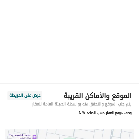
الموقع
المنطقة
المنطقة الشرقية
المدينة
الخبر
الحي
الشراع
اسم الشارع
31ب
الرمز البريدي
34741
الموقع والأماكن القريبة
عرض على الخريطة
رقم المبنى
3014
يتم جلب الموقع والتحقق منه بواسطة الهيئة العامة للعقار
وصف موقع العقار حسب الصك:
N/A
الرقم الاضافي
8683
خط العرض
26.170343294535346