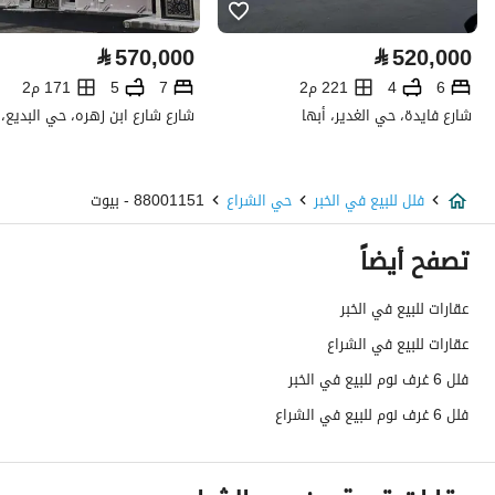
كهرباء
نعم
⃁
570,000
⃁
520,000
صرف صحي
نعم
6
4
221 م2
7
5
171 م2
شارع فايدة، حي الغدير، أبها
شارع شارع ابن زهره، حي البديع، 
هاتف
نعم
الياف ضوئية
نعم
فلل للبيع في الخبر
حي الشراع
88001151 - بيوت
تفاصيل اضافية
تصفح أيضاً
عمر العقار
جديد
عقارات للبيع في الخبر
عقارات للبيع في الشراع
عرض الشارع
20
فلل 6 غرف نوم للبيع في الخبر
رقم المخطط
2 / 92
فلل 6 غرف نوم للبيع في الشراع
رقم صك الملكية
7255329930500000