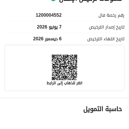
رقم رخصة
فال
1200004552
تاريخ إصدار
الترخيص
7 يونيو 2026
تاريخ انتهاء
الترخيص
6 ديسمبر 2026
انقر للذهاب إلى الرابط
معلومات مسؤول الإعلان
حاسبة التمويل
اسم المسؤول
عويض طلال بن خليوي المطيري
رقم المسؤول
0505866935