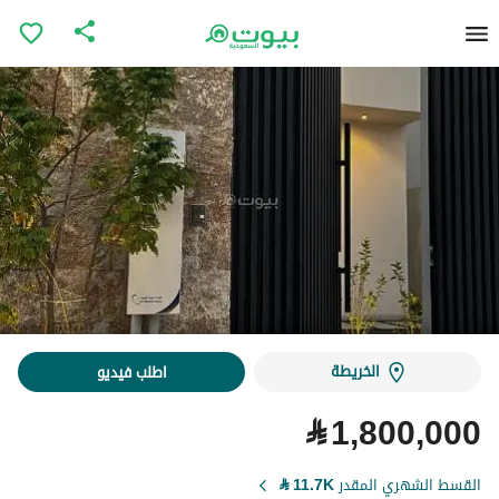
الخريطة
اطلب فيديو
⃁
1,800,000
القسط الشهري المقدر
11.7K
⃁