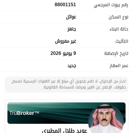
رقم بيوت المرجعي
88001151
السعر: 1,800,000 ريال
نوع السكن
عوائل
فيلا تجمع بين الفخامة والراحة، مناسبة للعائلات الباحثة عن السكن 
الراقي في أحد الأحياء المميزة. 
حالة البناء
جاهز
كود(A1)
التأثيث
غير مفروش
تاريخ الإضافة
9 يونيو 2026
عمر العقار
جديد
احذر من الإحتيال، لا تقم بتحويل أي مبلغ إلا عبر القنوات الرسمية لضمان
حقوقك .الإعلان عن الغير يعرضك للمساءلة القانونية.
Tru
Broker
™
عويد طلال المطيري