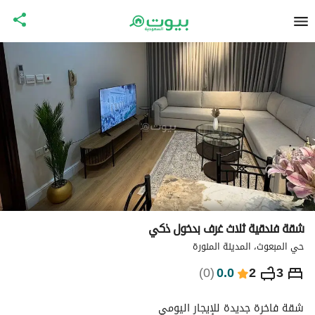
شقة فندقية ثلاث غرف بدخول ذكي
حي المبعوث، المدينة المنورة
⃁
488
ليلة
)
0
(
0.0
2
3
التفاصيل
الاماكن القريبة
معلومات وزارة السياحة
شقة فاخرة جديدة للإيجار اليومي