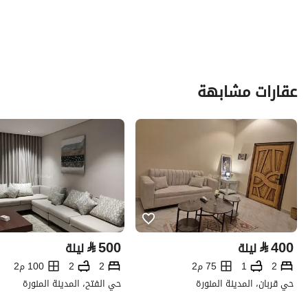
عقارات مشابهة
⃁
500
⃁
400
ليلة
ليلة
2
1
75 م2
2
2
100 م2
حي قربان، المدينة المنورة
حي الفتح، المدينة المنورة