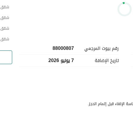
شقق ح
شقق 
شقق ح
شقق ح
رقم بيوت المرجعي
88000807
تاريخ الإضافة
7 يونيو 2026
سة الإلغاء قبل إتمام الحجز.