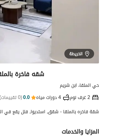
الخريطة
شقه فاخرة بالملق
حي الملقا، ابن شريم
2 غرف نوم
4 دورات مياه
0.0
(
0 تقييمات
)
شقة فاخره بالملقا - شقق, استديوا, فلل يقع في الرياض. يتسع لـ 2 ضيوف، 2
التفاصيل
الموقع والأماكن القريبة
معلومات
المزايا والخدمات