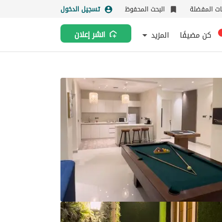
نات المفضلة
البحث المحفوظ
تسجيل الدخول
كن مضيفًا
المزيد
انشر إعلان