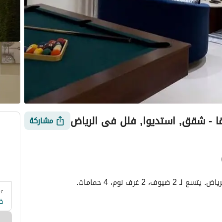
ا - شقق, استديوا, فلل في الرياض
مشاركة
 غرف نوم، 4 حمامات.
عد
 وزارة السياحة
التقييمات
معلومات العقار
أمور يجب معرفتها
ض