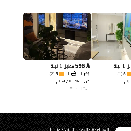
596
⃁
1 ليلة
مقابل 1 ليلة
)
2
(
5
1
1
)
1
(
5
شريم
حي الملقا، ابن شريم
مبيت | Mabet
المساعدة والدعم
|
نبذة عنا
|