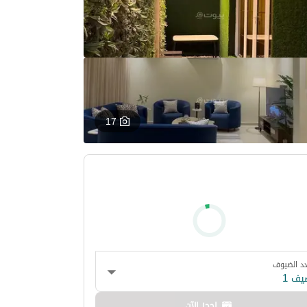
17
د الضيوف
يف 1
احجز الآن