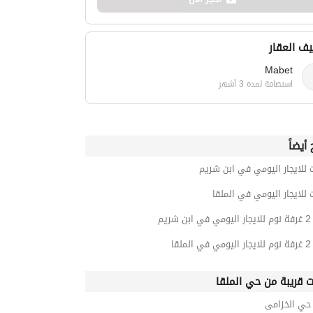
ف العقار
Mabet
استضافة لمدة 3 أشهر
أيضاً
 للايجار اليومي في ابن شريم
 للايجار اليومي في الملقا
ريم
لقا
ت قريبة من حي الملقا
ي الخزامى