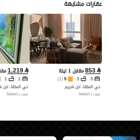
عقارات مشابهة
1,219
⃁
853
⃁
مقابل 1 ليلة
مقابل 
1
1
)
1
(
5
3
3
حي الملقا، ابن شريم
حي الملقا، ابن 
مبيت | Mabet
مبيت | Mabet