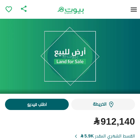
الخريطة
اطلب فيديو
⃁
912,140
القسط الشهري المقدر
5.9K
⃁