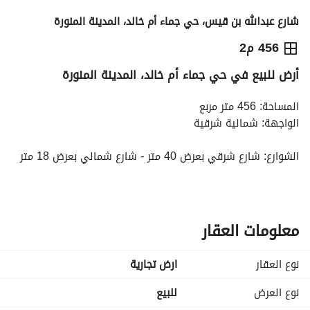
شارع عبدالله بن قيس، حي جماء أم خالد، المدينة المنورة
912,140
⃁
456 م2
أرض للبيع في حي جماء أم خالد، المدينة المنورة
التفاصيل
معلومات ترخيص الإعلان
حاسبة التمويل
المساحة: 456 متر مربع
الواجهة: شمالية شرقية
الشوارع: شارع شرقي بعرض 40 متر - شارع شمالي بعرض 18 متر
رقم المخطط: 26 / 381 / ع / 1400
رقم القطعة: 253
تتميز الأرض بموقع استراتيجي في حي البدر، مع سهولة الوصول 
معلومات العقار
إلى الطرق الرئيسية وقربها من الخدمات والمرافق الحيوية، مما 
يعزز من قيمتها الاستثمارية وفرص التطوير المستقبلية
نوع العقار
ارض تجارية
المرافق المتوفرة: كهرباء - مياه
نوع العرض
للبيع