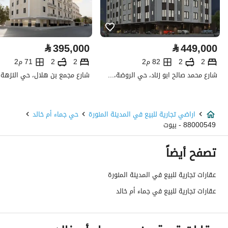
خدمات العقار
لا يوجد خدمات
⃁
395,000
⃁
449,000
تفاصيل اضافية
2
2
82 م2
2
2
71 م2
شارع محمد صالح ابو زناد، حي الروضة، شمال جدة، جدة
عمر العقار
-
عرض الشارع
40
اراضي تجارية للبيع في المدينة المنورة
حي جماء أم خالد
88000549 - بيوت
رقم المخطط
26 / 381 / ع / 1400
تصفح أيضاً
رقم صك الملكية
940115012066
عقارات تجارية للبيع في المدينة المنورة
واجهة العقار
-
عقارات تجارية للبيع في جماء أم خالد
حدود واطوال العقار
-
الضمانات والمدة
-