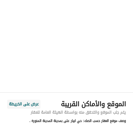
رقم المسؤول
0505303576
الموقع
المنطقة
منطقة المدينة المنورة
المدينة
المدينة المنورة
الحي
جماء أم خالد
اسم الشارع
عبدالله بن قيس
الرمز البريدي
42373
الموقع والأماكن القريبة
عرض على الخريطة
رقم المبنى
4177
يتم جلب الموقع والتحقق منه بواسطة الهيئة العامة للعقار
وصف موقع العقار حسب الصك:
حي ابيار على بمدينة المدينة المنورة .
الرقم الاضافي
8174