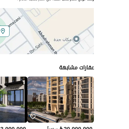
الموقع
المنطقة
المنطقة الشرقية
المدينة
الدمام
الحي
المنار
اسم الشارع
حسن القرشي
عقارات مشابهة
الرمز البريدي
32274
تفاصيل العقار
نوع الإعلان
للإيجار
استخدام العقار
-
نوع العقار
شقق