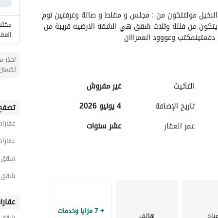
الأماكن القريبة
شقة للإيجار ارضية في حي المنار بالدمام بالقرب من النخيل مولتتكون من : مجلس و مقلط و صالة وغرفتين نوم 
مكتب
وثلاث دوراة مياه مدخلين رجال و نساء ارضية المبنى يتكون من فللة وثلاث شقق هي الشقه الارضيه قريبة من 
العق
احذر من
لضمان 
التأثيث
غير مفروش
تاريخ الإضافة
4 يونيو 2026
تصفح 
عقارات
عمر العقار
عشر سنوات
عقارات
شقق 4 غرف نوم للايجار في الدم
شقق 4 غرف نوم للايجار في المن
عقارا
+ 7 مزايا وخدمات
ياه
هاتف
شقق ح