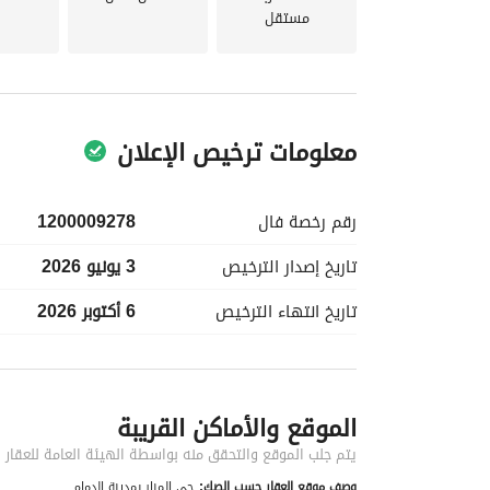
مستقل
معلومات ترخيص الإعلان
رقم رخصة
فال
1200009278
تاريخ إصدار
الترخيص
3 يونيو 2026
تاريخ انتهاء
الترخيص
6 أكتوبر 2026
معلومات مسؤول الإعلان
الموقع والأماكن القريبة
اسم المسؤول
علي محمد سعد الشمراني
يتم جلب الموقع والتحقق منه بواسطة الهيئة العامة للعقار
وصف موقع العقار حسب الصك:
حي المنار بمدينة الدمام .