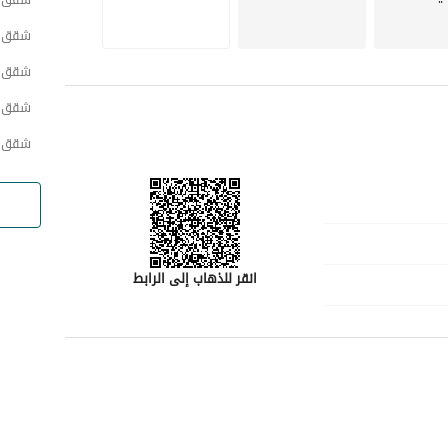
شقق ح
شقق ح
شقق ح
شقق ح
انقر للذهاب إلى الرابط
رقم المسؤول
0504983716