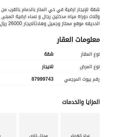
التفاصيل
معلومات ترخيص الإعلان
الموقع و
الحديقه موقع ممتاز وجميل وهادئالايجار 26000 ريال دفعتينمكتب وعووود العمرااان
معلومات العقار
نوع العقار
شقة
نوع العرض
للايجار
رقم بيوت المرجعي
87999743
المزايا والخدمات
عداد كهرباء
مدخل خاص
م