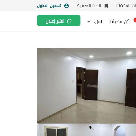
نات المفضلة
البحث المحفوظ
تسجيل الدخول
كن مضيفًا
المزيد
انشر إعلان