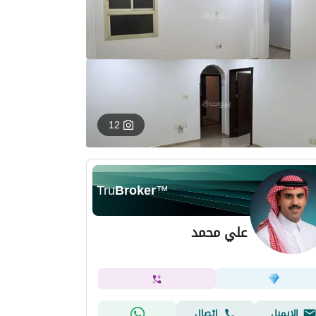
12
Tru
Broker
™
علي محمد
الإيميل
اتصال