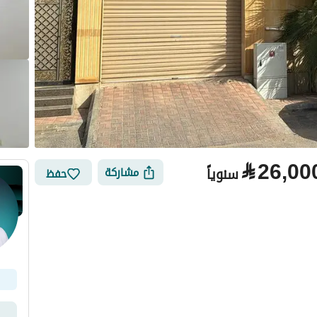
⃁
26,00
سنوياً
مشاركة
حفظ