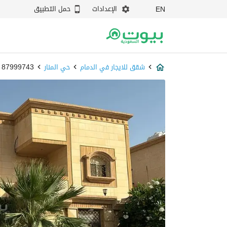
الإعدادات
حمل التطبيق
EN
شقق للايجار في الدمام
حي المنار
87999743 - بيوت