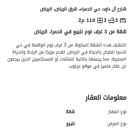
شارع آل داود، حي الحمراء، شرق الرياض، الرياض
950,000
⃁
3
3
114 م2
شقة من 3 غرف نوم للبيع في الحمرا، الرياض
التفاصيل
معلومات ترخيص الإعلان
حاسبة التمويل
اكتشف هذه الشقة المكونة من 3 غرف نوم الواقعة في حي 
الحمرا النابض بالحياة في الرياض. تقدم مزيجًا من الراحة والحياة 
العصرية، مما يجعلها مثالية للعائلات أو للمستثمرين الذين يبحثون 
عن عقار متميز في موقع مرغوب. 
المميزات:
- **غرف النوم:** 3 غرف نوم فسيحة
- **الحمامات:** 3 حمامات مجهزة تجهيزًا جيدًا
معلومات العقار
- **المساحة الكلية:** 114 متر مربع، مما يوفر مساحة كافية 
للعيش المريح
نوع العقار
شقة
- **الأثاث:** الشقة مؤثثة، مما يتيح لك الانتقال بسرعة وسهولة
- **المرافق:** مزودة بالمرافق الأساسية بما في ذلك:
نوع العرض
للبيع
- الكهرباء لضمان توريد الطاقة بشكل موثوق