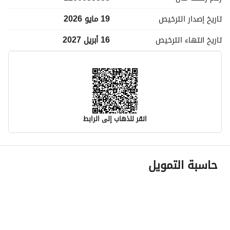
تاريخ إصدار
الترخيص
19 مايو 2026
تاريخ انتهاء
الترخيص
16 أبريل 2027
انقر للذهاب إلى الرابط
معلومات مسؤول الإعلان
حاسبة التمويل
اسم المسؤول
فيصل بسام عبده الجبل
رقم المسؤول
0545335052