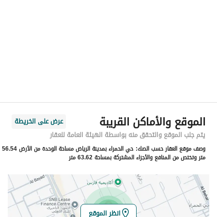
الموقع
المنطقة
منطقة الرياض
المدينة
الرياض
الحي
الحمراء
اسم الشارع
آل داود
الرمز البريدي
13217
الموقع والأماكن القريبة
عرض على الخريطة
رقم المبنى
3784
يتم جلب الموقع والتحقق منه بواسطة الهيئة العامة للعقار
وصف موقع العقار حسب الصك:
حي الحمراء بمدينة الرياض مساحة الوحدة من الأرض 56.54
الرقم الاضافي
7418
متر وتختص من المنافع والأجزاء المشتركة بمساحة 63.62 متر
خط العرض
24.780463268152918
خط الطول
46.766145665166896
انظر الموقع