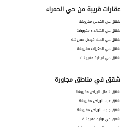
عقارات قريبة من حي الحمراء
الضمانات والمدة
-
شقق حي القدس مفروشة
قنوات الاعلان
منصة مرخصة ،لوحة اعلانية ،منصات التواصل
شقق حي الشهداء مفروشة
هل يوجد اي التزام على
0
شقق حي الملك فيصل مفروشة
العقار ؟
شقق حي المغرزات مفروشة
مطابقة لكود البناء
-
شقق حي قرطبة مفروشة
السعودي
شقق في مناطق مجاورة
العقار مرهون
لا
شقق شمال الرياض مفروشة
العقار مقيد
نعم
شقق غرب الرياض مفروشة
رقم الأرض
506
شقق جنوب الرياض مفروشة
ملاحظات
-
شقق حي نوارة مفروشة