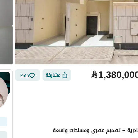
⃁
1,380,00
مشاركة
حفظ
نادرية – تصميم عصري ومساحات واسعة
لتمويل
الموقع والأماكن القريبة