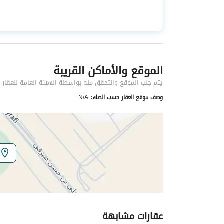
استخدام العقار
-
نوع العقار
فلل
الموقع والأماكن القريبة
خدمات العقار
يتم جلب الموقع والتحقق منه بواسطة الهيئة العامة للعقار
كهرباء
نعم
وصف موقع العقار حسب الصك:
N/A
تفاصيل اضافية
عمر العقار
جديد
عرض الشارع
15
رقم المخطط
3680
عقارات مشابهة
رقم صك الملكية
5127702452100003