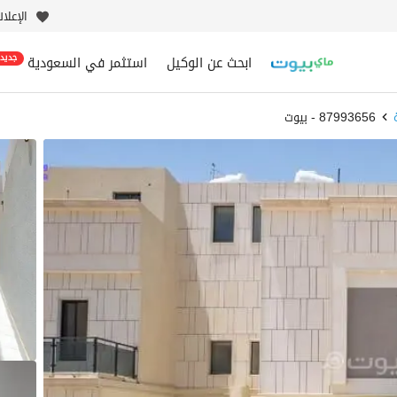
الإعلا
ابحث عن الوكيل
استثمر في السعودية
جديد
87993656 - بيوت