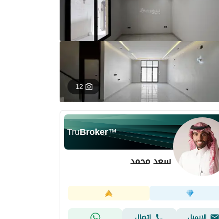
12
Tru
Broker
™
سعد محمد
الإيميل
اتصال