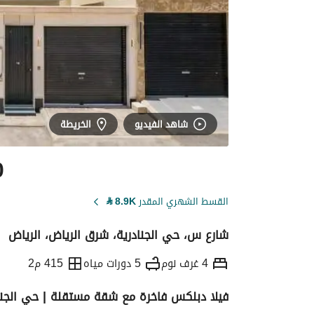
شاهد الفيديو
الخريطة
0
القسط الشهري المقدر
8.9K
⃁
شارع س، حي الجنادرية، شرق الرياض، الرياض
4 غرف نوم
5 دورات مياه
415 م2
فيلا دبلكس فاخرة مع شقة مستقلة | حي الج
التفاصيل
معلومات ترخيص الإعلان
حاسبة ا