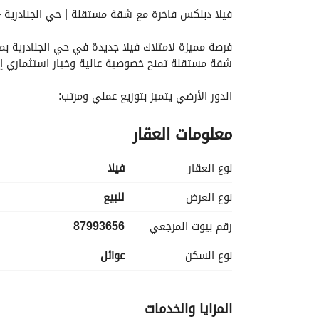
فيلا دبلكس فاخرة مع شقة مستقلة | حي الجنادرية
شقة مستقلة تمنح خصوصية عالية وخيار استثماري إ
الدور الأرضي يتميز بتوزيع عملي ومرتب:
معلومات العقار
مجلس استقبال، مقلط، صالة عائلية رحبة، مطبخ مجهز،
الدور الأول
نوع العقار
فیلا
يضم 4 غرف نوم مريحة، منها 2 ماستر مع خصوصية عالية، بالإضافة إلى صالة عائلية مناسبة للاستخدام اليومي. 
نوع العرض
للبيع
رقم بيوت المرجعي
87993656
الملحق عبارة عن شقة مستقلة متكاملة:
نوع السكن
عوائل
مفتوحة
المزايا والخدمات
مناسب للسكن العائلي أو الاستثمار الإيجاري. 