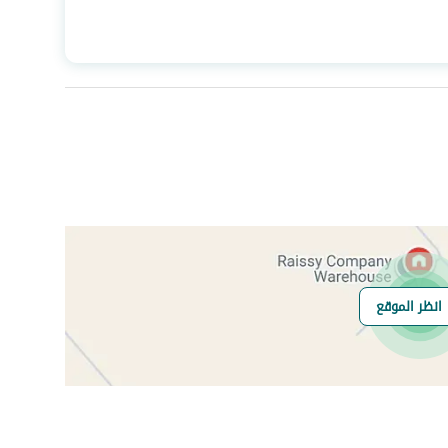
المساحة
415.09
عدد الغرف
4
صرف صحي
نعم
انظر الموقع
هل يوجد اي التزام
لا يوجد
على العقار ؟
مطابقة لكود البناء
-
السعودي