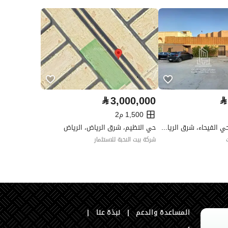
العقار مرهون
لا
العقار مقيد
لا
رقم الأرض
1621
ملاحظات
-
ات التواصل الإجتماعي
⃁
3,000,000
⃁
1,500 م2
شارع الأصمعي، حي الفيحاء، شرق الرياض، الرياض
حي النظيم، شرق الرياض، الرياض
شركة بيت النخبة للاستثمار
المساعدة والدعم
|
نبذة عنا
|