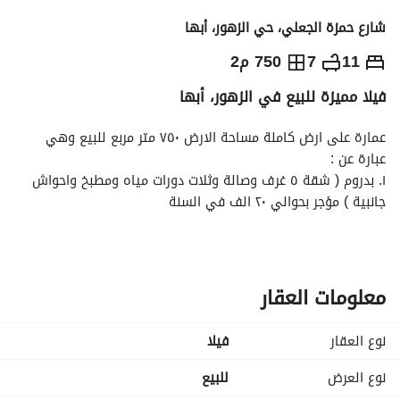
شارع حمزة الجعلي، حي الزهور، أبها
2,800,000
⃁
11
7
750 م2
فيلا مميزة للبيع في الزهور، أبها
التفاصيل
معلومات ترخيص الإعلان
حاسبة التمويل
عمارة على ارض كاملة مساحة الارض ٧٥٠ متر مربع للبيع وهي 
عبارة عن :
١. بدروم ( شقة ٥ غرف وصالة وثلات دورات مياه ومطبخ واحواش 
جانبية ) مؤجر بحوالي ٢٠ الف في السنة
٢. فيلا دورين
الدورالاول مجلس رجال ومقلط ومختصر ومجلس نساء ومطبخ 
ومستودع تابع للمطبخ وصالة وغرفة طعام وثلاث دورات مياه ودرج 
داخلي ومصعد
معلومات العقار
الدور الثاني
جناح نوم غرفة نوم وملابس ودورة مياه
نوع العقار
فیلا
غرفة بنات بدورة المياه
غرفة اولاد وغرفة نوم أطفال ومكتب مطل مع بلكونة ودورة مياه
نوع العرض
للبيع
بوفيه صغير وصالة