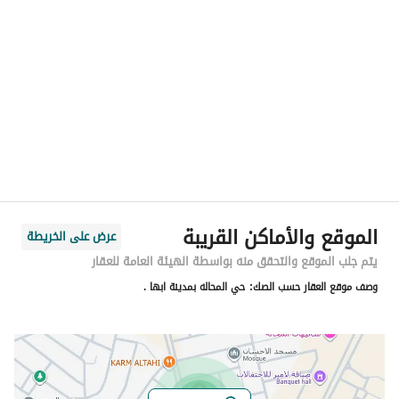
الموقع
المنطقة
منطقة عسير
المدينة
أبها
الحي
الزهور
اسم الشارع
حمزة الجعلي
الرمز البريدي
62566
الموقع والأماكن القريبة
عرض على الخريطة
رقم المبنى
8016
يتم جلب الموقع والتحقق منه بواسطة الهيئة العامة للعقار
وصف موقع العقار حسب الصك:
حي المحاله بمدينة ابها .
الرقم الاضافي
3579
خط العرض
18.302027453838672
خط الطول
42.64104679240064