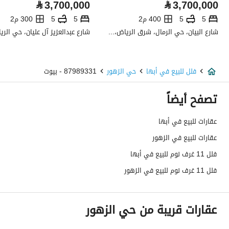
⃁
3,700,000
⃁
3,700,000
صرف صحي
نعم
5
5
400 م2
5
5
300 م2
شارع البيان، حي الرمال، شرق الرياض، الرياض
تفاصيل اضافية
عمر العقار
اربع سنوات
فلل للبيع في أبها
حي الزهور
87989331 - بيوت
عرض الشارع
20
تصفح أيضاً
رقم المخطط
745 / 1416 / ع / 1
عقارات للبيع في أبها
عقارات للبيع في الزهور
رقم صك الملكية
571404003701
فلل 11 غرف نوم للبيع في أبها
واجهة العقار
شرقية
فلل 11 غرف نوم للبيع في الزهور
حدود واطوال العقار
-
عقارات قريبة من حي الزهور
الضمانات والمدة
-