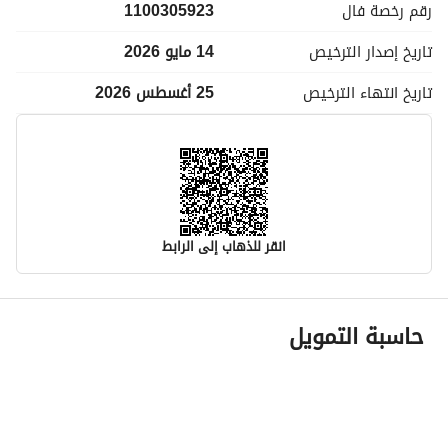
رقم رخصة
فال
1100305923
تاريخ إصدار
الترخيص
14 مايو 2026
تاريخ انتهاء
الترخيص
25 أغسطس 2026
انقر للذهاب إلى الرابط
معلومات مسؤول الإعلان
حاسبة التمويل
اسم المسؤول
محمد عبدالله عبدالرحمن العمر
رقم المسؤول
0541111097