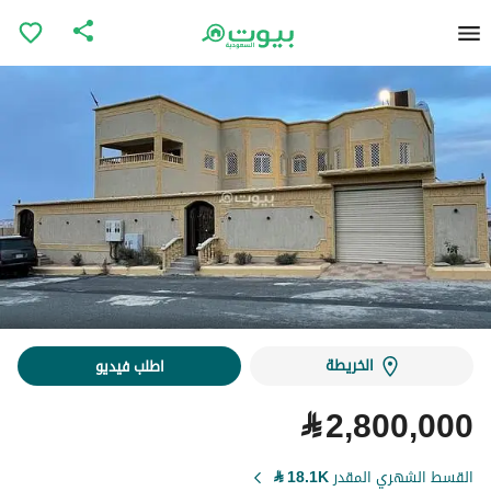
الخريطة
اطلب فيديو
⃁
2,800,000
القسط الشهري المقدر
18.1K
⃁