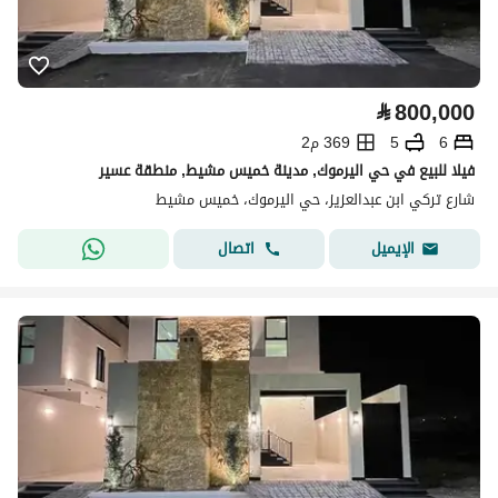
⃁
800,000
6
5
369 م2
فيلا للبيع في حي اليرموك, مدينة خميس مشيط, منطقة عسير
شارع تركي ابن عبدالعزيز، حي اليرموك، خميس مشيط
اتصال
الإيميل