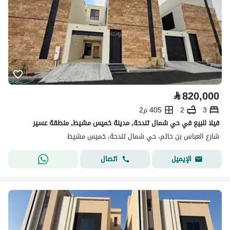
⃁
820,000
3
2
405 م2
فيلا للبيع في حي شمال تندحة, مدينة خميس مشيط, منطقة عسير
شارع العباس بن حاتم، حي شمال تندحة، خميس مشيط
اتصال
الإيميل