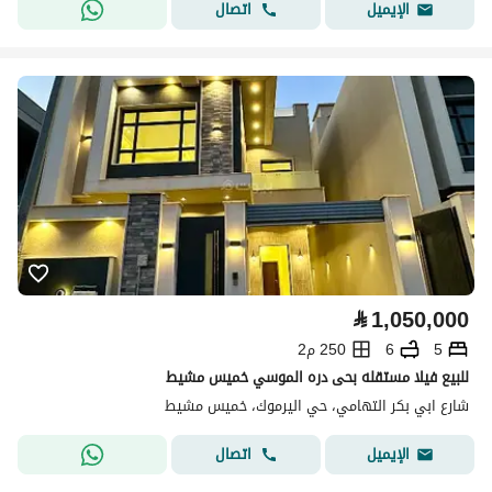
اتصال
الإيميل
⃁
1,050,000
5
6
250 م2
للبيع فيلا مستقله بحى دره الموسي خميس مشيط
شارع ابي بكر التهامي، حي اليرموك، خميس مشيط
اتصال
الإيميل