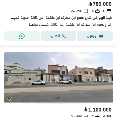
⃁
780,000
6
4
290 م2
فيلا للبيع في شارع عمرو ابن مطرف ابن علقمة, حي ذلالة, مدينة خميس مشيط, منطقة عسير
شارع عمرو ابن مطرف ابن علقمة، حي ذلالة، خميس مشيط
اتصال
الإيميل
⃁
1,100,000
6
7
489 م2