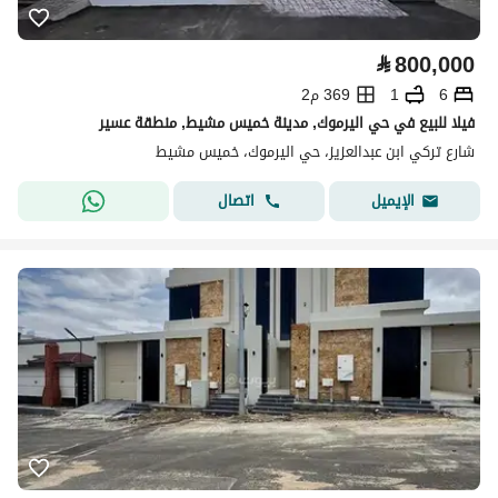
⃁
800,000
6
1
369 م2
فيلا للبيع في حي اليرموك, مدينة خميس مشيط, منطقة عسير
شارع تركي ابن عبدالعزيز، حي اليرموك، خميس مشيط
اتصال
الإيميل