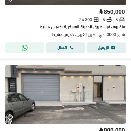
⃁
850,000
5
5
300 م2
فلة روف قرب طريق المدينة العسكرية بخميس مشيط
شارع 0000، حي الهرير الغربى، خميس مشيط
اتصال
الإيميل
⃁
800,000