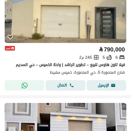
⃁
790,000
6
5
245 م2
فيلا تاون هاوس للبيع – تطوير الراشد | واحة الخميس – حي السديم
شارع المنصورة 5، حي المنصورة، خميس مشيط
اتصال
الإيميل