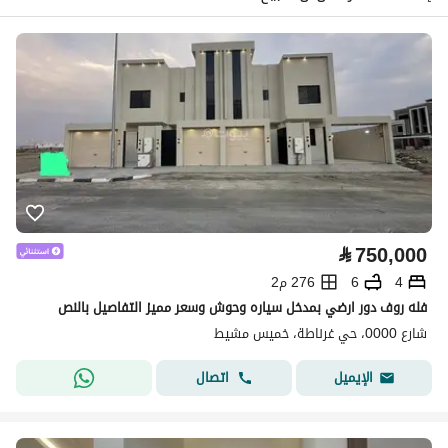
⃁
750,000
4
6
276 م2
فله روف دور ارضي بمدخل سياره وحوش وسعر مميز التفاصيل بالنص
شارع 0000، حي غرناطة، خميس مشيط
اتصال
الإيميل