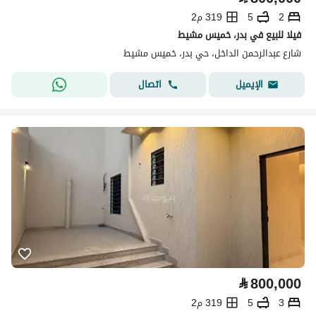
2
5
319 م2
فيلا للبيع في بدر، خميس مشيط
شارع عبدالرحمن الداخل، حي بدر، خميس مشيط
اتصال
الإيميل
⃁
800,000
3
5
319 م2