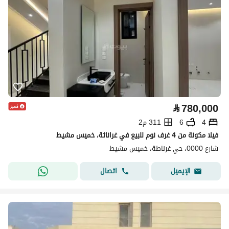
⃁
780,000
4
6
311 م2
فيلا مكونة من 4 غرف نوم للبيع في غراناثة، خميس مشيط
شارع 0000، حي غرناطة، خميس مشيط
اتصال
الإيميل