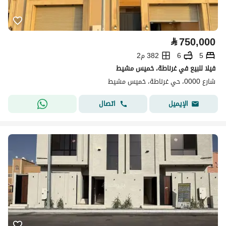
⃁
750,000
5
6
382 م2
فيلا للبيع في غرناطة، خميس مشيط
شارع 0000، حي غرناطة، خميس مشيط
اتصال
الإيميل