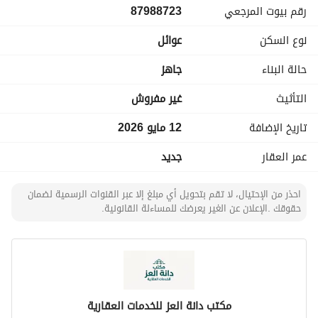
رقم بيوت المرجعي
87988723
قسم الرجال: مجلس رجال واسع + دورة مياه. 
قسم العائلة: صالة عائلية + مطبخ. 
نوع السكن
عوائل
الأجنحة والنوم:
غرفة نوم ماستر (رئيسية). 
حالة البناء
جاهز
غرفة نوم إضافية. 
دورة مياه. 
التأثيث
غير مفروش
المساحات الخارجية:
تاريخ الإضافة
12 مايو 2026
سطح خارجي صغير. 
سطح داخلي كبير (مثالي للجلسات العائلية). 
عمر العقار
جديد
كود 1
احذر من الإحتيال، لا تقم بتحويل أي مبلغ إلا عبر القنوات الرسمية لضمان
حقوقك .الإعلان عن الغير يعرضك للمساءلة القانونية.
مكتب دانة العز للخدمات العقارية