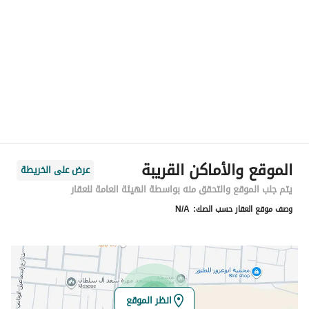
المنطقة
منطقة الرياض
المدينة
الرياض
الحي
طويق
اسم الشارع
أبي الخير الدقاق
الرمز البريدي
14933
الموقع والأماكن القريبة
عرض على الخريطة
رقم المبنى
2208
يتم جلب الموقع والتحقق منه بواسطة الهيئة العامة للعقار
وصف موقع العقار حسب الصك:
N/A
الرقم الاضافي
6713
خط العرض
24.545017118786507
خط الطول
46.52333511930288
انظر الموقع