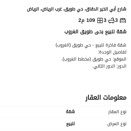
شارع أبي الخير الدقاق، حي طويق، غرب الرياض، الرياض
600,000
⃁
3
3
109 م2
شقة للبيع بحى طويق الغروب
التفاصيل
معلومات ترخيص الإعلان
حاسبة التمويل
شقة فاخرة للبيع - حي طويق (الغروب)
تفاصيل الوحدة:
الموقع: حي طويق (مخطط الغروب). 
الدور: الدور الثاني. 
الضمانات: صك ملكية مستقل. 
الخدمات والمميزات المستقلة:
الكهرباء: عداد كهرباء مستقل. 
المياه: عداد مياه مستقل. 
معلومات العقار
الخزانات: خزان مياه مستقل. 
المصعد: مصعد راكب وشغال. 
نوع العقار
شقة
مكونات الشقة:
تتميز الشقة بتصميم ذكي ومداخل مستقلة:
نوع العرض
للبيع
المداخل: مدخلين للشقة (خصوصية تامة). 