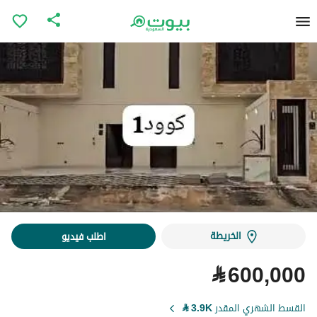
الخريطة
اطلب فيديو
⃁
600,000
القسط الشهري المقدر
3.9K
⃁