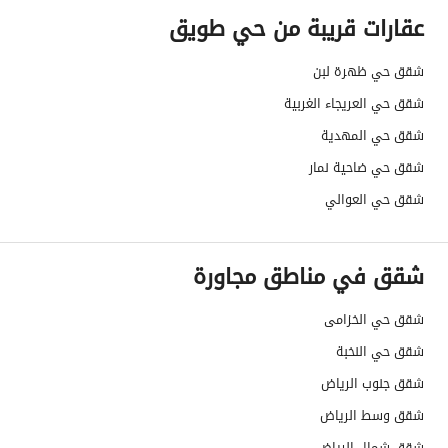
عقارات قريبة من حي طويق
هل يوجد اي التزام على
لا
العقار ؟
شقق حي ظهرة لبن
شقق حي العريجاء الغربية
مطابقة لكود البناء
Yes
شقق حي المهدية
السعودي
شقق حي ضاحية نمار
العقار مرهون
لا
شقق حي العوالي
العقار مقيد
لا
شقق في مناطق مجاورة
رقم الأرض
960
شقق حي الخزامى
ملاحظات
-
شقق حي النخبة
حدود العقار/الملكية
شقق جنوب الرياض
شقق وسط الرياض
الشمالي
شقق شمال الرياض