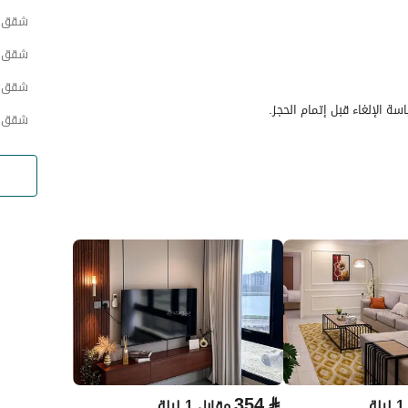
شقق ح
شقق ح
شقق ح
سة الإلغاء قبل إتمام الحجز.
شقق حي
354
⃁
ة
مقابل 1 ليلة