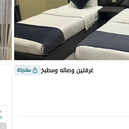
غرفتين وصاله ومطبخ
مشاركة
عد
 وزارة السياحة
التقييمات
معلومات العقار
أمور يجب معرفتها
ض