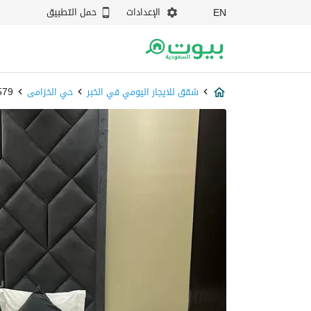
الإعدادات
حمل التطبيق
EN
شقق للايجار اليومي في الخبر
حي الخزامى
86579