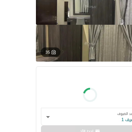
35
د الضيوف
يف 1
احجز الآن