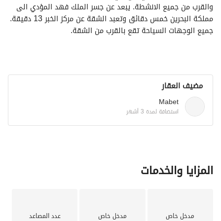
والقرب من جميع الانشطة. يبعد عن جسر الملك فهد المؤدي الى 
مملكة البحرين خمس دقائق وتعبد الشقة عن مركز الخبر 13 دقيقة. 
جميع الوجهات السياحة تقع بالقرب من الشقة. 
تحتوي الشقة هلى الاتي:-
غرفة ماستر بسرير كوين مع حمام خاص
غرفة نوم تحتوي على سريرين مفردة
مضيف العقار
صالة مع كنب حرف L مريح وتلفاز بمقاس 70 انش
وتضم الشقة مطبخ معزول متكامل
Mabet
استضافة لمدة 3 أشهر
المزايا والخدمات
مدخل خاص
مدخل خاص
عدد المصاعد