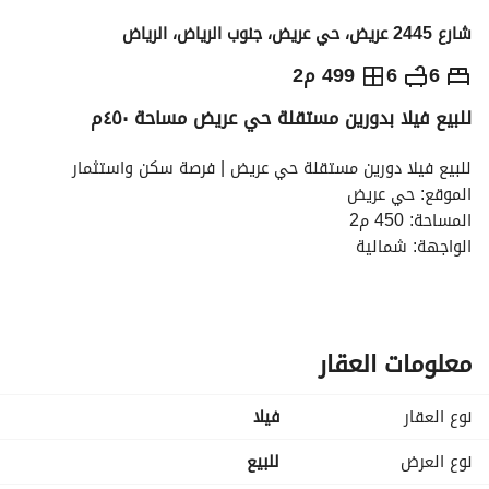
شارع 2445 عريض، حي عريض، جنوب الرياض، الرياض
1,330,000
⃁
6
6
499 م2
للبيع فيلا بدورين مستقلة حي عريض مساحة ٤٥٠م
التفاصيل
معلومات ترخيص الإعلان
حاسبة التمويل
للبيع فيلا دورين مستقلة حي عريض | فرصة سكن واستثمار
الموقع: حي عريض
المساحة: 450 م2
الواجهة: شمالية
عرض الشارع: 15 م
التصميم: دورين + سطح
(كل دور مستقل بالكامل بمداخل وكراجات خاصة)
تفاصيل الدور الأرضي:
معلومات العقار
* مدخل سيارة + كراج خاص
* مدخل مستقل
نوع العقار
فیلا
ماحق خارجي
* مجلس رجال مع دورة مياه
نوع العرض
للبيع
* مقلط