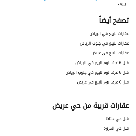
- بيوت
رقم المخطط
3044
تصفح أيضاً
رقم صك الملكية
9607545078900003
عقارات للبيع في الرياض
واجهة العقار
شمالية
عقارات للبيع في جنوب الرياض
حدود واطوال العقار
-
عقارات للبيع في عريض
فلل 6 غرف نوم للبيع في الرياض
الضمانات والمدة
-
فلل 6 غرف نوم للبيع في جنوب الرياض
قنوات الاعلان
منصة مرخصة ،لوحة اعلانية ،منصات التواصل
فلل 6 غرف نوم للبيع في عريض
هل يوجد اي التزام على
لايوجد
العقار ؟
عقارات قريبة من حي عريض
مطابقة لكود البناء
Yes
فلل حي عكاظ
السعودي
فلل حي المروة