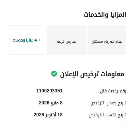
* فرصة ممتازة للاستثمار او السكن
* حي هادئ وقريب من جميع الخدمات
المزايا والخدمات
* واجهة الفيلا من حجر طبيعي
السعر:1,330,000
+ 4 مزايا وخدمات
عداد كهرباء مستقل
مدارس قريبة
معلومات ترخيص الإعلان
رقم رخصة
فال
1100293351
تاريخ إصدار
الترخيص
8 مايو 2026
تاريخ انتهاء
الترخيص
18 أكتوبر 2026