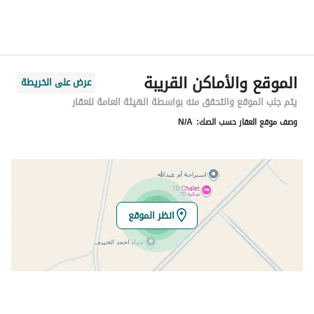
الحي
عريض
اسم الشارع
2445 عريض
الرمز البريدي
14754
الموقع والأماكن القريبة
عرض على الخريطة
رقم المبنى
6441
يتم جلب الموقع والتحقق منه بواسطة الهيئة العامة للعقار
وصف موقع العقار حسب الصك:
N/A
الرقم الاضافي
2287
خط العرض
24.44231445667811
خط الطول
46.70583634604435
انظر الموقع
تفاصيل العقار
نوع الإعلان
للبيع
استخدام العقار
-