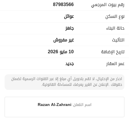
رقم بيوت المرجعي
87983566
* صالة نساء بمدخل مستقل
* مطبخ مع مدخل وارتداد خارجي
نوع السكن
عوائل
* غرفة خادمة
* غرفتين نوم بدورة مياه مشتركة
حالة البناء
جاهز
* غرفة نوم ماستر بدورة مياه مستقلة
تفاصيل الدور العلوي:
التأثيث
غير مفروش
* مدخل سيارة + كراج خاص
تاريخ الإضافة
10 مايو 2026
* مدخل مستقل
* مجلس رجال مع دورة مياه
عمر العقار
جديد
* مقلط
* صالة نساء بمدخل مستقل
احذر من الإحتيال، لا تقم بتحويل أي مبلغ إلا عبر القنوات الرسمية لضمان
* مطبخ مع مدخل وارتداد خارجي
حقوقك .الإعلان عن الغير يعرضك للمساءلة القانونية.
* غرفتين نوم بدورة مياه مشتركة
* غرفة نوم ماستر بدورة مياه مستقلة
مميزات العقار:
اسم المُعلن:
Razan Al-Zahrani
* كل دور مستقل بالكامل
* مداخل مستقلة وكراجات خاصة
* تصميم عملي ومساحات واسعة