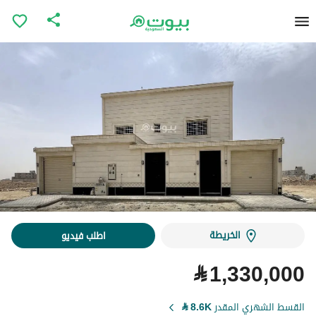
الخريطة
اطلب فيديو
⃁
1,330,000
القسط الشهري المقدر
8.6K
⃁