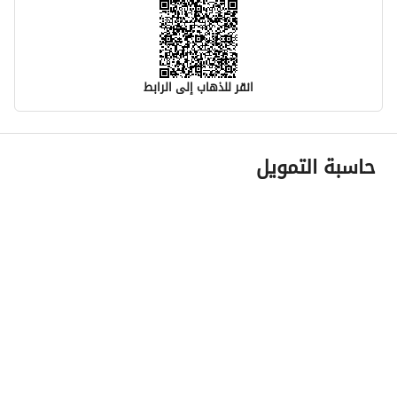
انقر للذهاب إلى الرابط
معلومات مسؤول الإعلان
حاسبة التمويل
اسم المسؤول
رزان سالم محمد الزهراني
رقم المسؤول
555020237
الموقع
المنطقة
منطقة الرياض
المدينة
الرياض