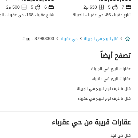
صرف صحي
نعم
7
5
630 م2
6
5
500 م2
شارع عقرباء 86، حي عقرباء، الجبيلة
شارع عقرباء 168، حي عقرباء، الجبيلة
تفاصيل اضافية
عمر العقار
سنتين
فلل للبيع في الجبيلة
حي عقرباء
87983303 - بيوت
عرض الشارع
20
تصفح أيضاً
رقم المخطط
273 / أ / 2 / س
عقارات للبيع في الجبيلة
عقارات للبيع في عقرباء
رقم صك الملكية
311606003283
فلل 5 غرف نوم للبيع في الجبيلة
واجهة العقار
شرقية
فلل 5 غرف نوم للبيع في عقرباء
حدود واطوال العقار
-
عقارات قريبة من حي عقرباء
الضمانات والمدة
-
قنوات الاعلان
منصة مرخصة ،لوحة اعلانية ،منصات التواصل
فلل حي نجد