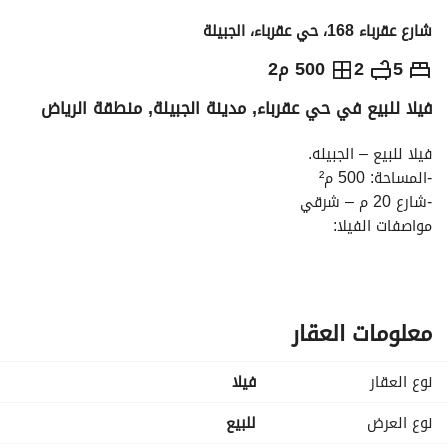
شارع عقرباء 168، حي عقرباء، الجبيلة
3,000,000
⃁
5
2
500 م2
فيلا للبيع في حي عقرباء, مدينة الجبيلة, منطقة الرياض
التفاصيل
معلومات ترخيص الإعلان
حاسبة التمويل
فيلا للبيع – الجبيله. 
-المساحة: 500 م²
-شارع 20 م – شرقي
مواصفات الفيلا:
• درج صالة
• مجلس خارجي
• صالة كبيرة
• مطبخ
معلومات العقار
• دورتين مياه
• غرفة خادمة
نوع العقار
فیلا
• حديقة خاصة تابعة للفيلا
الدور الأول:
نوع العرض
للبيع
• 4 غرف نوم