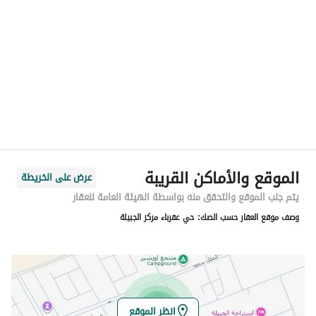
الموقع
المنطقة
منطقة الرياض
المدينة
الجبيلة
الحي
عقرباء
اسم الشارع
عقرباء 168
الرمز البريدي
13953
الموقع والأماكن القريبة
عرض على الخريطة
رقم المبنى
8974
يتم جلب الموقع والتحقق منه بواسطة الهيئة العامة للعقار
وصف موقع العقار حسب الصك:
حي عقرباء مركز الجبيلة
الرقم الاضافي
3726
خط العرض
24.920182735627748
خط الطول
46.43466621995757
انظر الموقع