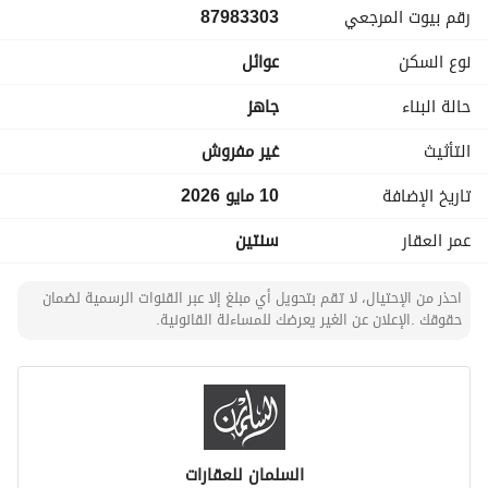
رقم بيوت المرجعي
87983303
• 2 أجنحة ماستر
• 2 غرف نوم
نوع السكن
عوائل
فيلا مناسبة للسكن العائلي بموقع هادئ ومميز. 
السعر 3,000,000
حالة البناء
جاهز
التأثيث
غير مفروش
تاريخ الإضافة
10 مايو 2026
عمر العقار
سنتين
احذر من الإحتيال، لا تقم بتحويل أي مبلغ إلا عبر القنوات الرسمية لضمان
حقوقك .الإعلان عن الغير يعرضك للمساءلة القانونية.
السلمان للعقارات