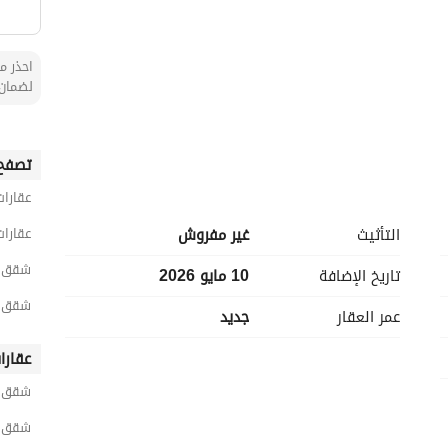
احذر من
لضمان 
تصفح 
عقارات
التأثيث
غير مفروش
عقارات
شقق 5 غرف نوم للبيع في جاز
تاريخ الإضافة
10 مايو 2026
شقق 5 غرف نوم للبيع في الص
عمر العقار
جديد
عقارا
شقق ح
شقق ح