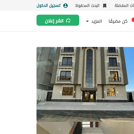
نات المفضلة
البحث المحفوظ
تسجيل الدخول
كن مضيفًا
المزيد
انشر إعلان