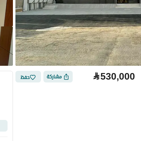
⃁
530,000
مشاركة
حفظ
لتمويل
الموقع والأماكن القريبة