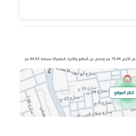
المساحة
214.77
عدد الغرف
5
هاتف
نعم
مشتركة بمساحة 64.03 متر
الياف ضوئية
نعم
انظر الموقع
هل يوجد اي التزام
لا يوجد
على العقار ؟
مطابقة لكود البناء
Yes