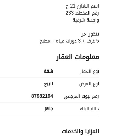
اسم الشارع 21 ج
رقم المخطط 233
واجهة شرقية
تتكون من
5 غرف + 3 دورات مياه + مطبخ
معلومات العقار
نوع العقار
شقة
نوع العرض
للبيع
رقم بيوت المرجعي
87982194
حالة البناء
جاهز
المزايا والخدمات