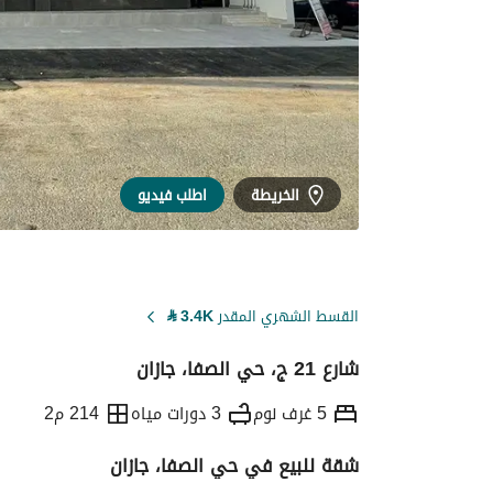
الخريطة
اطلب فيديو
القسط الشهري المقدر
3.4K
⃁
شارع 21 ج، حي الصفا، جازان
5 غرف نوم
3 دورات مياه
214 م2
شقة للبيع في حي الصفا، جازان
التفاصيل
معلومات ترخيص الإعلان
حاسبة ا