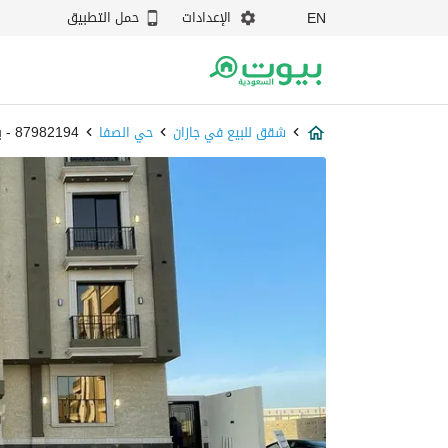
الإعدادات
حمل التطبيق
EN
شقق للبيع في جازان
حي الصفا
87982194 - بيوت