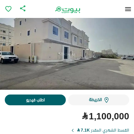
الخريطة
اطلب فيديو
⃁
1,100,000
القسط الشهري المقدر
7.1K
⃁