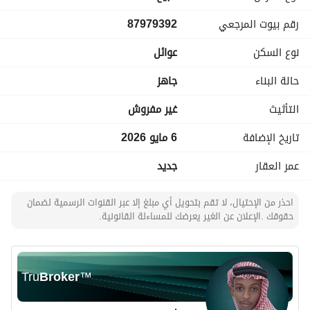
الملحق | مساحة إضافية متكاملة
رقم بيوت المرجعي
87979392
* غرفتين بدورات مياه* غرفة خادمة* غرفة غسيل* سطح واسع 
مثالي للجلسات
نوع السكن
عوائل
ليش تختار الفيلا دي؟ تصميم عملي يناسب العائلات الكبيرة 
حالة البناء
جاهز
خصوصية كاملة (دوبلكس مستقل) توزيع ذكي للمساحات موقع 
مرغوب وقريب من كل الخدمات جاهزة للسكن أو الاستثمار
التأثيث
غير مفروش
تاريخ الإضافة
6 مايو 2026
تنبيه مهم:العقارات بالمواصفات دي والسعر ده بتخلص بسرعة!
عمر العقار
جديد
احذر من الإحتيال، لا تقم بتحويل أي مبلغ إلا عبر القنوات الرسمية لضمان
حقوقك .الإعلان عن الغير يعرضك للمساءلة القانونية.
Tru
Broker
™