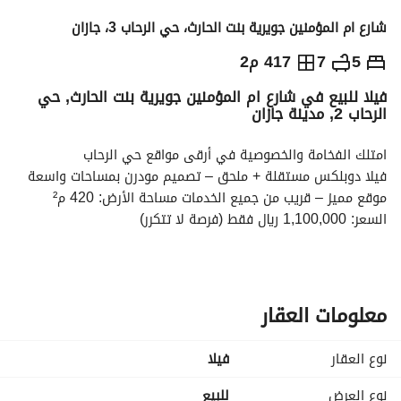
شارع ام المؤمنين جويرية بنت الحارث، حي الرحاب 3، جازان
1,100,000
⃁
5
7
417 م2
فيلا للبيع في شارع ام المؤمنين جويرية بنت الحارث, حي
التفاصيل
معلومات ترخيص الإعلان
حاسبة التمويل
الرحاب 2, مدينة جازان
امتلك الفخامة والخصوصية في أرقى مواقع حي الرحاب
فيلا دوبلكس مستقلة + ملحق – تصميم مودرن بمساحات واسعة
موقع مميز – قريب من جميع الخدمات مساحة الأرض: 420 م²
السعر: 1,100,000 ريال فقط (فرصة لا تتكرر)
تفاصيل تهمك:
الدور الأرضي | استقبال فاخر
* حوش واسع + مدخلين مستقلين* مجلسين رجال بتشطيب راقي* 
معلومات العقار
مقلط* صالة عائلية مريحة* مغاسل + دورات مياه
الدور الأول | راحة وخصوصية
نوع العقار
فیلا
* صالة عائلية* 2 غرف نوم ماستر* غرفة إضافية بدورة مياه* مطبخ 
واسع + مستودع
نوع العرض
للبيع