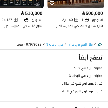
كهرباء
نعم
⃁
510,000
⃁
500,000
صرف صحي
نعم
استوديو
1
140 م2
استوديو
1
157 م2
شارع مدائن صالح، حي الحمراء، الخبر
شارع 12ب، حي الحمراء، الخبر
هاتف
نعم
الياف ضوئية
نعم
فلل للبيع في جازان
حي الرحاب 3
87979392 - بيوت
تفاصيل اضافية
تصفح أيضاً
عمر العقار
جديد
عقارات للبيع في جازان
عقارات للبيع في الرحاب 3
عرض الشارع
25
فلل 5 غرف نوم للبيع في جازان
رقم المخطط
246
فلل 5 غرف نوم للبيع في الرحاب 3
رقم صك الملكية
160002503575