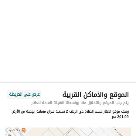
رقم المسؤول
0546313735
الموقع
المنطقة
منطقة جازان
المدينة
جازان
الحي
الرحاب 3
اسم الشارع
ام المؤمنين جويرية بنت الحارث
الرمز البريدي
82613
الموقع والأماكن القريبة
عرض على الخريطة
رقم المبنى
3048
يتم جلب الموقع والتحقق منه بواسطة الهيئة العامة للعقار
وصف موقع العقار حسب الصك:
حي الرحاب 2 بمدينة جيزان مساحة الوحدة من الأرض
الرقم الاضافي
7439
201.99 متر
خط العرض
16.86071957749983