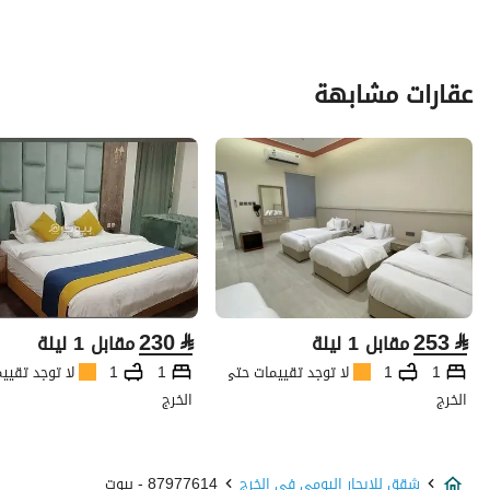
عقارات مشابهة
230
⃁
253
⃁
مقابل 1 ليلة
مقابل 1 ليلة
1
1
لا توجد تقييمات حتى الآن
1
1
لا توجد تقيي
الخرج
الخرج
شقق للايجار اليومي في الخرج
87977614 - بيوت