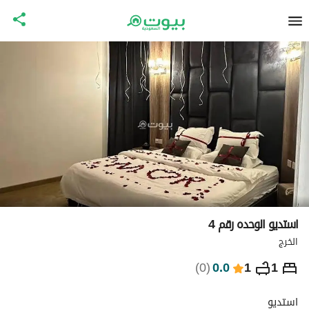
استديو الوحده رقم 4
الخرج
⃁
230
ليلة
)
0
(
0.0
1
1
التفاصيل
الاماكن القريبة
معلومات وزارة السياحة
استديو