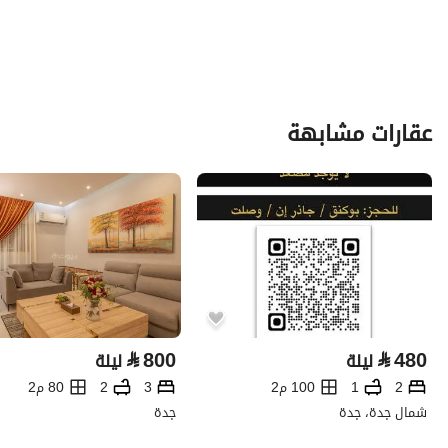
عقارات مشابهة
⃁
800
⃁
480
ليلة
ليلة
2
1
100 م2
3
2
80 م2
شمال جدة، جدة
جدة