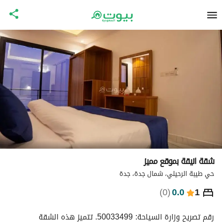
شقة انيقة بموقع مميز
حي طيبة الرحيلي، شمال جدة، جدة
⃁
975
ليلة
)
0
(
0.0
1
التفاصيل
الاماكن القريبة
معلومات وزارة السياحة
رقم تصريح وزارة السياحة: 50033499. تتميز هذه الشقة 