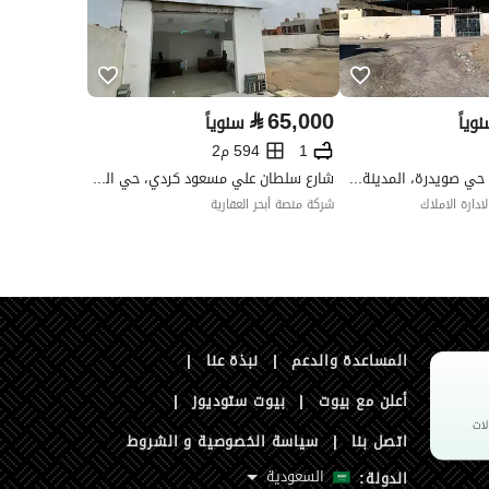
السعر
20000
المساحة
300
عدد الغرف
2
⃁
65,000
وياً
سنوياً
1
594 م2
شارع الفرع 266، حي صويدرة، المدينة المنورة
شارع سلطان علي مسعود كردي، حي الشامية الجديد، مكة
ادارة الاملاك
شركة منصة أبحر العقارية
هل يوجد اي التزام
لا يوجد
المساعدة والدعم
|
نبذة عنا
|
على العقار ؟
أعلن مع بيوت
|
بيوت ستوديوز
|
مطابقة لكود البناء
-
اتصل بنا
|
سياسة الخصوصية و الشروط
السعودي
السعودية
الدولة: