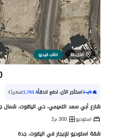
الخريطة
اطلب فيديو
0
استأجر الآن، ادفع لاحقاً
⃁
1,783
/شهرياً
شارع أبي سعد التميمي، حي الياقوت، شمال ج
استوديو
300 م2
شقة استوديو للإيجار في اليقوت، جدة