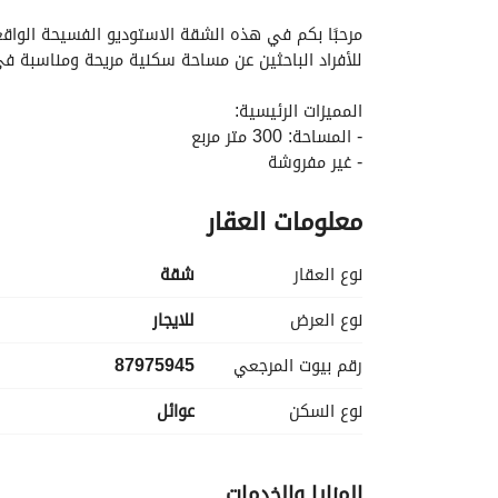
التفاصيل
معلومات ترخيص الإعلان
الموقع و
للأفراد الباحثين عن مساحة سكنية مريحة ومناسبة في
المميزات الرئيسية:
- المساحة: 300 متر مربع
- غير مفروشة
- 0 غرف نوم و 1 حمام
معلومات العقار
المرافق:
- الكهرباء: الشقة مزودة بإمدادات كهرباء موثوقة، مم
نوع العقار
شقة
- إمدادات المياه: إمداد الماء الثابت متوفر، مما يوفر ر
نوع العرض
للايجار
رقم بيوت المرجعي
87975945
للمساحة، مما يجعلها مثالية لمجموعة متنوعة من التر
نوع السكن
عوائل
سكنية عملية وبأسعار معقولة. 
المزايا والخدمات