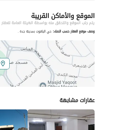
معلومات مسؤول الإعلان
الموقع والأماكن القريبة
اسم المسؤول
عبدالسلام سعيد علي الغامدي
يتم جلب الموقع والتحقق منه بواسطة الهيئة العامة للعقار
وصف موقع العقار حسب الصك:
حي الياقوت بمدينة جدة .
الموقع
المنطقة
منطقة مكة المكرمة
المدينة
جدة
الحي
الياقوت
اسم الشارع
أبي سعد التميمي
عقارات مشابهة
الرمز البريدي
23824
تفاصيل العقار