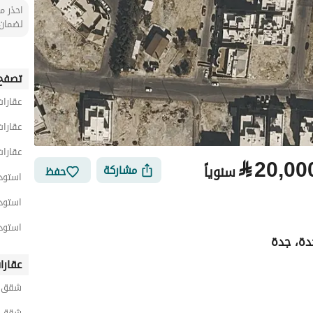
احذر من
لضمان 
تصفح 
عقارات
عقارات
عقارات
⃁
20,00
سنوياً
مشاركة
حفظ
استودي
استودي
استودي
دة، جدة
عقارا
شقق ح
شقق ح