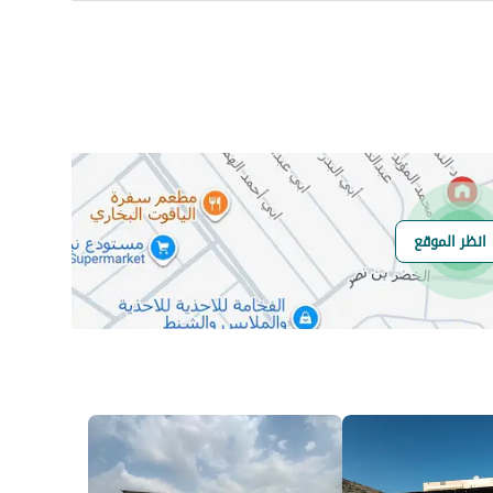
رقم المسؤول
0555883844
رقم المبنى
8218
انظر الموقع
الرقم الاضافي
3838
خط العرض
21.783786789377796
خط الطول
39.07709083806507