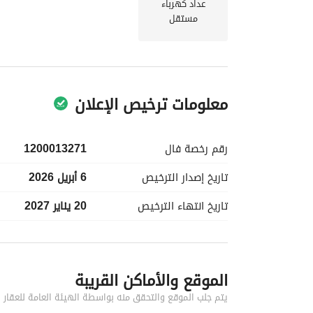
عداد كهرباء
مستقل
معلومات ترخيص الإعلان
رقم رخصة
فال
1200013271
تاريخ إصدار
الترخيص
6 أبريل 2026
تاريخ انتهاء
الترخيص
20 يناير 2027
معلومات مسؤول الإعلان
الموقع والأماكن القريبة
اسم المسؤول
سلمان حمود بن صالح السنيدي
يتم جلب الموقع والتحقق منه بواسطة الهيئة العامة للعقار