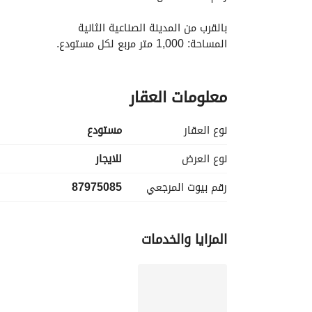
بالقرب من المدينة الصناعية الثانية
المساحة: 1,000 متر مربع لكل مستودع. 
• الارتفاع: 8 متر. 
معلومات العقار
• المميزات: أنظمة سلامة، مكاتب إدارية، خدمات داخلية
• الحالة: جديد - قيد الإنشاء. 
• العدد: 24 مستودعاً في المجمع.
نوع العقار
مستودع
نوع العرض
للايجار
رقم بيوت المرجعي
87975085
المزايا والخدمات