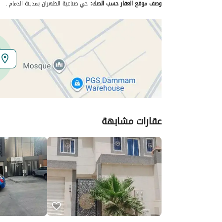
وصف موقع العقار حسب الصك:
حي صناعية الظهران بمدينة الدمام .
الموقع
المنطقة
المنطقة الشرقية
المدينة
الدمام
الحي
الصناعية الثانية
اسم الشارع
-
عقارات مشابهة
الرمز البريدي
34521
تفاصيل العقار
نوع الإعلان
للإيجار
استخدام العقار
-
نوع العقار
مستودعات