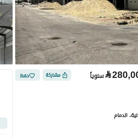
⃁
280,0
سنوياً
مشاركة
حفظ
ية، الدمام
الأماكن القريبة