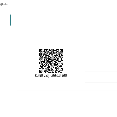
مستود
انقر للذهاب إلى الرابط
رقم المسؤول
0554009932