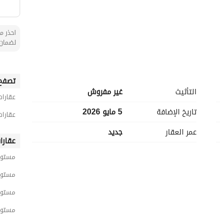
احذر من
لضمان 
، وتوفر كهرباء. 
تصفح 
التأثيث
غير مفروش
عقارات
تاريخ الإضافة
5 مايو 2026
عقارات
عمر العقار
جديد
عقارا
مستود
مستود
مستود
مستود