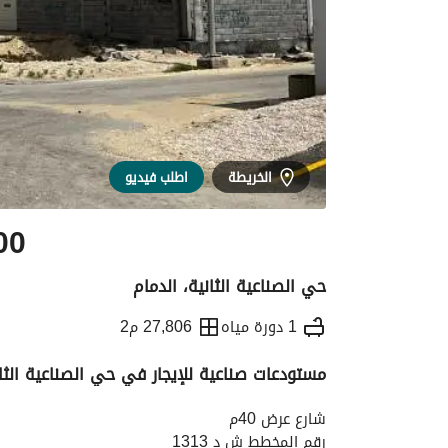
الخريطة
اطلب فيديو
00
حي الصناعية الثانية، الدمام
1 دورة مياه
27,806 م2
مستودعات صناعية للإيجار في حي الصناعية الثان
التفاصيل
معلومات ترخيص الإعلان
الموقع و
شارع عرض 40م
رقم المخطط ش د 1313