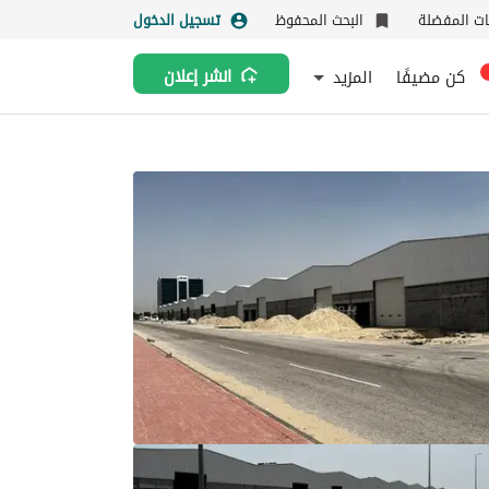
نات المفضلة
البحث المحفوظ
تسجيل الدخول
كن مضيفًا
المزيد
انشر إعلان