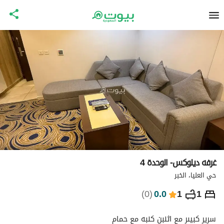
غرفه ديلوكس- الوحدة 4
حي العليا، الخبر
⃁
460
ليلة
)
0
(
0.0
1
1
التفاصيل
الاماكن القريبة
معلومات وزارة السياحة
سرير كبيىر مع اثنبن كنبه مع حمام