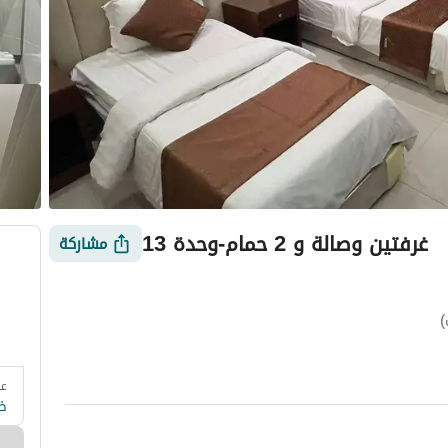
غرفتين وصالة و 2 حمام-وحدة 13
مشاركة
)
عد
 وزارة السياحة
التقييمات
معلومات العقار
أمور يجب معرفتها
ض