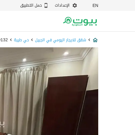
الإعدادات
حمل التطبيق
EN
شقق للايجار اليومي في الجبيل
حي طيبة
7969132