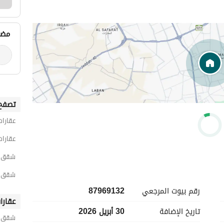
مضي
تصفح 
عقارات
عقارات
شقق 3 غرف نوم للايجار اليومي في الج
شقق 3 غرف نوم للايجار اليومي في حي ط
رقم بيوت المرجعي
87969132
عقارا
تاريخ الإضافة
30 أبريل 2026
شقق ح