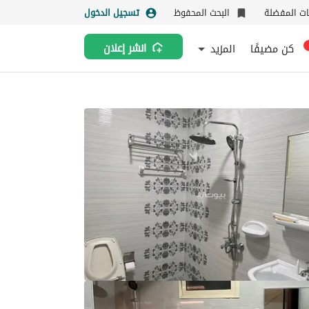
نات المفضلة
البحث المحفوظ
تسجيل الدخول
كن مضيفًا
المزيد
انشر إعلان