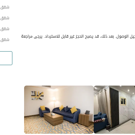
شقق ح
شقق ح
شقق ح
ن اليوم السابق لتسجيل الوصول. بعد ذلك، قد يصبح الحجز غير قابل للاسترداد. يرجى مراجعة
شقق ح