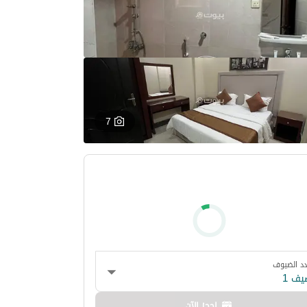
7
د الضيوف
يف 1
احجز الآن