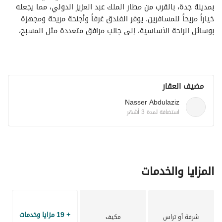
بمدينة جدة، بالقرب من مطار الملك عبد العزيز الدولي، مما يجعله 
خياراً مريحاً للمسافرين. يوفر الفندق غرفاً وأجنحة مريحة ومجهزة 
بوسائل الراحة الأساسية، إلى جانب مرافق متعددة مثل المسبح، 
والمنتجع الصحي (سبا)، ومطعم في الموقع. كما يقدم الفندق 
خدمة الواي فاي ومواقف السيارات مجاناً، ويسهل الوصول منه إلى 
مراكز التسوق الكبرى في المدينة.
مضيف العقار
Nasser Abdulaziz
استضافة لمدة 3 أشهر
المزايا والخدمات
+ 19 مزايا وخدمات
شرفة أو تراس
مكيف