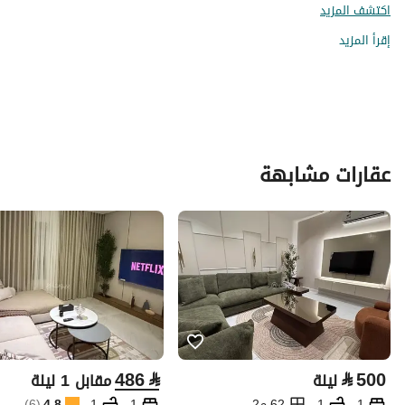
اكتشف المزيد
إقرأ المزيد
عقارات مشابهة
486
⃁
⃁
500
ليلة
مقابل 1 ليلة
1
1
62 م2
1
1
4.8
(
6
)