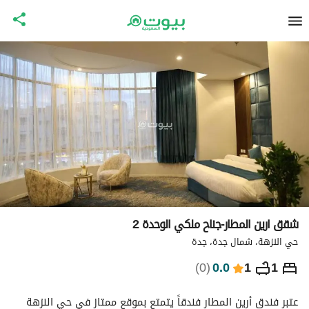
شقق ارين المطار-جناح ملكي الوحدة 2
حي النزهة، شمال جدة، جدة
⃁
460
ليلة
)
0
(
0.0
1
1
التفاصيل
الاماكن القريبة
معلومات وزارة السياحة
عتبر فندق أرين المطار فندقاً يتمتع بموقع ممتاز في حي النزهة 