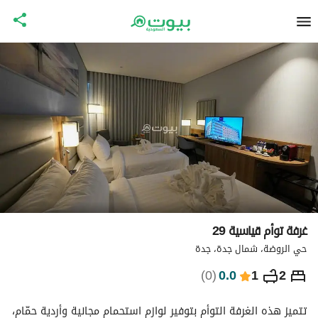
غرفة توأم قياسية 29
حي الروضة، شمال جدة، جدة
⃁
345
ليلة
)
0
(
0.0
1
2
التفاصيل
الاماكن القريبة
معلومات وزارة السياحة
تتميز هذه الغرفة التوأم بتوفير لوازم استحمام مجانية وأردية حمّام، 